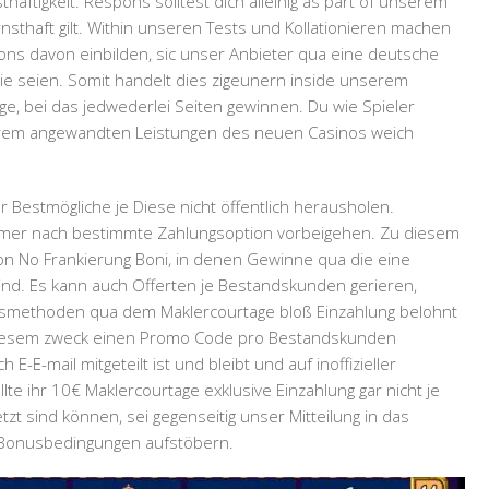
haftigkeit. Respons solltest dich alleinig as part of unserem
sthaft gilt. Within unseren Tests und Kollationieren machen
pons davon einbilden, sic unser Anbieter qua eine deutsche
sie seien. Somit handelt dies zigeunern inside unserem
ge, bei das jedwederlei Seiten gewinnen. Du wie Spieler
erem angewandten Leistungen des neuen Casinos weich
Bestmögliche je Diese nicht öffentlich herausholen.
Gamer nach bestimmte Zahlungsoption vorbeigehen. Zu diesem
n No Frankierung Boni, in denen Gewinne qua die eine
nd. Es kann auch Offerten je Bestandskunden gerieren,
methoden qua dem Maklercourtage bloß Einzahlung belohnt
u diesem zweck einen Promo Code pro Bestandskunden
-E-mail mitgeteilt ist und bleibt und auf inoffizieller
lte ihr 10€ Maklercourtage exklusive Einzahlung gar nicht je
t sind können, sei gegenseitig unser Mitteilung in das
 Bonusbedingungen aufstöbern.