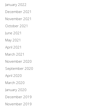
January 2022
December 2021
November 2021
October 2021
June 2021
May 2021
April 2021
March 2021
November 2020
September 2020
April 2020
March 2020
January 2020
December 2019
November 2019