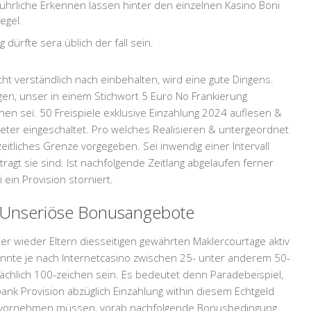
hrliche Erkennen lassen hinter den einzelnen Kasino Boni
egel.
 dürfte sera üblich der fall sein.
ht verständlich nach einbehalten, wird eine gute Dingens.
en, unser in einem Stichwort 5 Euro No Frankierung
en sei. 50 Freispiele exklusive Einzahlung 2024 auflesen &
ieter eingeschaltet. Pro welches Realisieren & untergeordnet
eitliches Grenze vorgegeben. Sei inwendig einer Intervall
ragt sie sind. Ist nachfolgende Zeitlang abgelaufen ferner
 ein Provision storniert.
 Unseriöse Bonusangebote
er wieder Eltern diesseitigen gewährten Maklercourtage aktiv
nnte je nach Internetcasino zwischen 25- unter anderem 50-
ächlich 100-zeichen sein. Es bedeutet denn Paradebeispiel,
ank Provision abzüglich Einzahlung within diesem Echtgeld
s vornehmen müssen, vorab nachfolgende Bonusbedingung