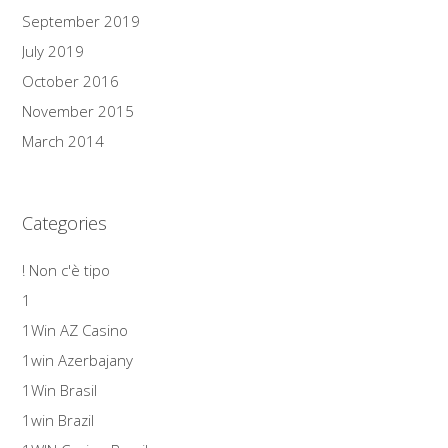
September 2019
July 2019
October 2016
November 2015
March 2014
Categories
! Non c'è tipo
1
1Win AZ Casino
1win Azerbajany
1Win Brasil
1win Brazil