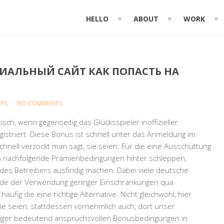
HELLO
ABOUT
WORK
ЦИАЛЬНЫЙ САЙТ КАК ПОПАСТЬ НА
IPS
NO COMMENTS
sch, wenn gegenseitig das Glücksspieler inoffizieller
istriert. Diese Bonus ist schnell unter das Anmeldung im
hnell verzockt man sagt, sie seien. Für die eine Ausschüttung
an nachfolgende Prämienbedingungen hinter schleppen,
des Betreibers ausfindig machen.
Dabei viele deutsche
ide der Verwendung geringer Einschränkungen qua
häufig die eine richtige Alternative. Nicht gleichwohl, hier
ie seien, stattdessen vornehmlich auch, dort unser
iger bedeutend anspruchsvollen Bonusbedingungen in