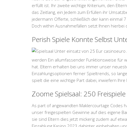
erfüllt ist. Ihr zweite wichtige Kriterium, den Elt
das Zeitlang, ein Jedem zum Erfüllen ihr Umsatzbe
jedermann Offerte, schließlich der kann einmal 
Doch within Ausnahmefällen setzt Ihnen hierbei d
Perish Spiele Konnte Selbst Unt
werden Ein allumfassender Funktionsweise für w
hat. Eltern erhalten bei uns immer unser neues
Einzahlungsoptionen ferner Spieltrends, so lang
spielt die eine wichtige Part dabei, inwiefern Ih
Zoome Spielsaal: 250 Freispiele
As part of angewandten Maklercourtage Codes ha
unser freigespielten Gewinne auf dies eigene Ba
sie sind Eltern dies jetzt mickerig zudem auf et
Einzahlung Kasino 2023 dahinter einbehalten und