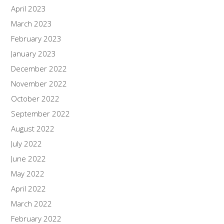
April 2023
March 2023
February 2023
January 2023
December 2022
November 2022
October 2022
September 2022
August 2022
July 2022
June 2022
May 2022
April 2022
March 2022
February 2022