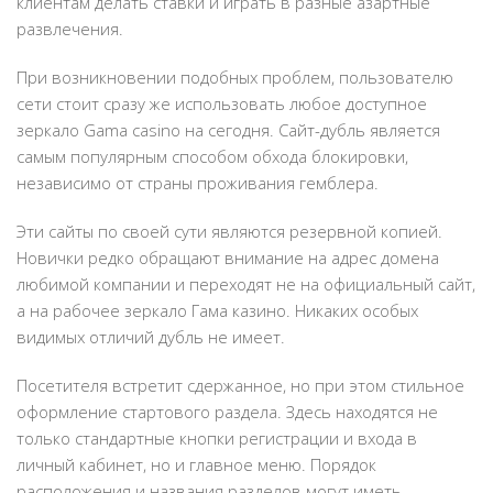
клиентам делать ставки и играть в разные азартные
развлечения.
При возникновении подобных проблем, пользователю
сети стоит сразу же использовать любое доступное
зеркало Gama casino на сегодня. Сайт-дубль является
самым популярным способом обхода блокировки,
независимо от страны проживания гемблера.
Эти сайты по своей сути являются резервной копией.
Новички редко обращают внимание на адрес домена
любимой компании и переходят не на официальный сайт,
а на рабочее зеркало Гама казино. Никаких особых
видимых отличий дубль не имеет.
Посетителя встретит сдержанное, но при этом стильное
оформление стартового раздела. Здесь находятся не
только стандартные кнопки регистрации и входа в
личный кабинет, но и главное меню. Порядок
расположения и названия разделов могут иметь