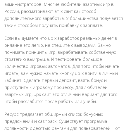
администраторов. Многие любители азартных игр в
России, рассматривают ап х сайт как способ
дополнительного заработка. У большинства получается
таким способом получать прибавку к зарплате.
Если вы думаете что up x заработок реальных денег в
онлайне это легко, не спешите с выводами. Важно
понимать принципы игр, вырабатывать собственную
стратегию выигрыша. И тестировать большое
количество игровых автоматов. Для того чтобы начать
играть, вам нужно нажать кнопку up-x войти в личный
кабинет. Сделать первый депозит, взять бонус и
приступить к игровому процессу. Для любителей
азартных игр, upx сайт это отличный вариант для того
чтобы расслабится после работы или учебы.
Ресурс предлагает обширный список бонусных
предложений и cashback. Существует программа
лояльности с десятью рангами для пользователей – от