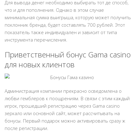
Для вывода денег необходимо выбирать тот де способ,
что и для пополнения. Однако в этом случае
минимальная сумма выигрыша, которую может получить
поклонник бренда, будет составлять 700 рублей. Этот
показатель также индивидуален и зависит от типа
инструмента перечисления.
Приветственный бонус Gama casino
для новых клиентов
Администрация компании прекрасно осведомлена о
любви гемблеров к поощрениям. В связи с этим каждый
игрок, прошедший регистрацию через Gama casino
зеркало или основной сайт, может рассчитывать на
бонусы. Первый подарок можно активировать сразу ж
после регистрации.