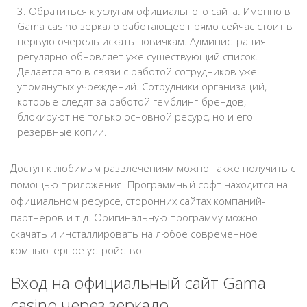
Обратиться к услугам официального сайта. Именно в
Gama casino зеркало работающее прямо сейчас стоит в
первую очередь искать новичкам. Администрация
регулярно обновляет уже существующий список.
Делается это в связи с работой сотрудников уже
упомянутых учреждений. Сотрудники организаций,
которые следят за работой гемблинг-брендов,
блокируют не только основной ресурс, но и его
резервные копии.
Доступ к любимым развлечениям можно также получить с
помощью приложения. Программный софт находится на
официальном ресурсе, сторонних сайтах компаний-
партнеров и т.д. Оригинальную программу можно
скачать и инсталлировать на любое современное
компьютерное устройство.
Вход на официальный сайт Gama
casino через зеркало