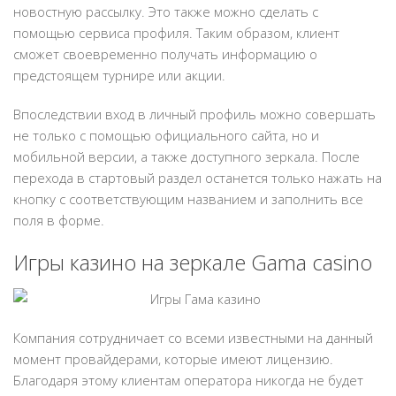
новостную рассылку. Это также можно сделать с
помощью сервиса профиля. Таким образом, клиент
сможет своевременно получать информацию о
предстоящем турнире или акции.
Впоследствии вход в личный профиль можно совершать
не только с помощью официального сайта, но и
мобильной версии, а также доступного зеркала. После
перехода в стартовый раздел останется только нажать на
кнопку с соответствующим названием и заполнить все
поля в форме.
Игры казино на зеркале Gama casino
Компания сотрудничает со всеми известными на данный
момент провайдерами, которые имеют лицензию.
Благодаря этому клиентам оператора никогда не будет