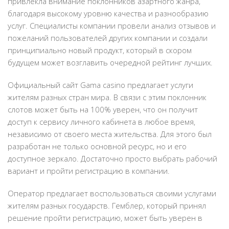
привлекла внимание поклонников азартного жанра,
благодаря высокому уровню качества и разнообразию
услуг. Специалисты компании провели анализ отзывов и
пожеланий пользователей других компании и создали
принципиально новый продукт, который в скором
будущем может возглавить очередной рейтинг лучших.
Официальный сайт Gama casino предлагает услуги
жителям разных стран мира. В связи с этим поклонник
слотов может быть на 100% уверен, что он получит
доступ к сервису личного кабинета в любое время,
независимо от своего места жительства. Для этого был
разработан не только основной ресурс, но и его
доступное зеркало. Достаточно просто выбрать рабочий
вариант и пройти регистрацию в компании.
Оператор предлагает воспользоваться своими услугами
жителям разных государств. Гемблер, который принял
решение пройти регистрацию, может быть уверен в