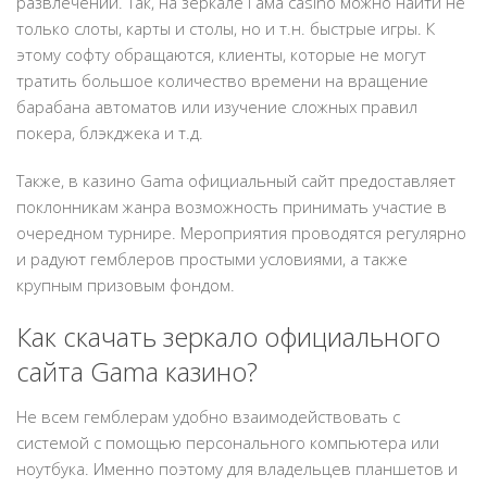
развлечений. Так, на зеркале Гама casino можно найти не
только слоты, карты и столы, но и т.н. быстрые игры. К
этому софту обращаются, клиенты, которые не могут
тратить большое количество времени на вращение
барабана автоматов или изучение сложных правил
покера, блэкджека и т.д.
Также, в казино Gama официальный сайт предоставляет
поклонникам жанра возможность принимать участие в
очередном турнире. Мероприятия проводятся регулярно
и радуют гемблеров простыми условиями, а также
крупным призовым фондом.
Как скачать зеркало официального
сайта Gama казино?
Не всем гемблерам удобно взаимодействовать с
системой с помощью персонального компьютера или
ноутбука. Именно поэтому для владельцев планшетов и