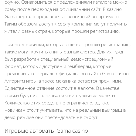
скучно. Ознакомиться с предложениями каталога можно
сразу после перехода на официальный сайт. В казино
Gama зеркало предлагает аналогичный ассортимент.
Таким образом, доступ к софту компании могут получить
жители разных стран, которые прошли регистрацию.
При этом новички, которые еще не прошли регистрацию,
также могут крутить спины разных слотов. Для их нужд
был разработан специальный демонстрационный
формат, который доступен и гемблерам, которые
предпочитают зеркало официального сайта Gama casino.
Алгоритм игры, а также механика остаются прежними.
Единственное отличие состоит в валюте. В качестве
ставки будут использоваться виртуальные монеты.
Количество этих средств не ограничено, однако
новичкам стоит учитывать, что на реальный выигрыш в
демо-режиме они претендовать не смогут.
Игровые автоматы Gama casino