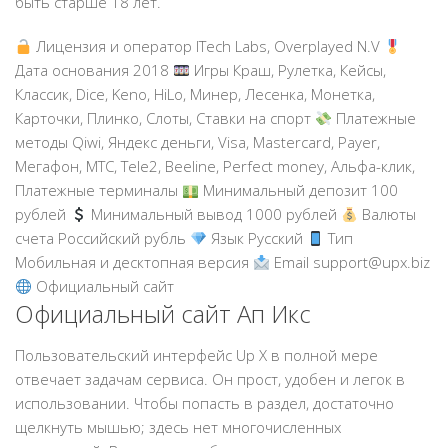
быть старше 18 лет.
Лицензия и оператор ITech Labs, Overplayed N.V
Дата основания 2018
Игры Краш, Рулетка, Кейсы,
Классик, Dice, Keno, HiLo, Минер, Лесенка, Монетка,
Карточки, Плинко, Слоты, Ставки на спорт
Платежные
методы Qiwi, Яндекс деньги, Visa, Mastercard, Payer,
Мегафон, МТС, Tele2, Beeline, Perfect money, Альфа-клик,
Платежные терминалы
Минимальный депозит 100
рублей
Минимальный вывод 1000 рублей
Валюты
счета Российский рубль
Язык Русский
Тип
Мобильная и десктопная версия
Email support@upx.biz
Официальный сайт
Официальный сайт Ап Икс
Пользовательский интерфейс Up X в полной мере
отвечает задачам сервиса. Он прост, удобен и легок в
использовании. Чтобы попасть в раздел, достаточно
щелкнуть мышью; здесь нет многочисленных