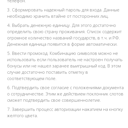
телефон.
Сформировать надежный пароль для входа. Данные
необходимо хранить втайне от посторонних лиц.
Выбрать денежную единицу. Для этого достаточно
определить свою страну проживания. Список содержит
огромное количество названий государств, в т.ч. и РФ.
Денежная единица появится в форме автоматически.
Ввести промокод. Комбинацию символов можно не
использовать если пользователь не настроен получать
бонусы или не нашел заранее выигрышный код. В этом
случае достаточно поставить отметку в
соответствующем поле.
Подтвердить свое согласие с положениями документа
о сотрудничестве. Этим же действием поклонник слотов
сможет подтвердить свое совершеннолетие.
Завершить процесс авторизации нажатием на кнопку
желтого цвета.