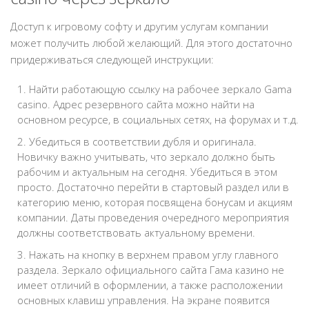
Доступ к игровому софту и другим услугам компании
может получить любой желающий. Для этого достаточно
придерживаться следующей инструкции:
Найти работающую ссылку на рабочее зеркало Gama
casino. Адрес резервного сайта можно найти на
основном ресурсе, в социальных сетях, на форумах и т.д.
Убедиться в соответствии дубля и оригинала.
Новичку важно учитывать, что зеркало должно быть
рабочим и актуальным на сегодня. Убедиться в этом
просто. Достаточно перейти в стартовый раздел или в
категорию меню, которая посвящена бонусам и акциям
компании. Даты проведения очередного мероприятия
должны соответствовать актуальному времени.
Нажать на кнопку в верхнем правом углу главного
раздела. Зеркало официального сайта Гама казино не
имеет отличий в оформлении, а также расположении
основных клавиш управления. На экране появится