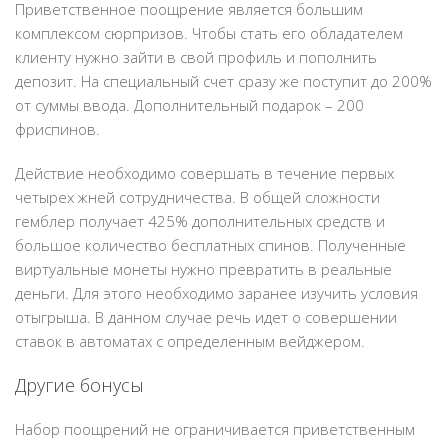
Приветственное поощрение является большим
комплексом сюрпризов. Чтобы стать его обладателем
клиенту нужно зайти в свой профиль и пополнить
депозит. На специальный счет сразу же поступит до 200%
от суммы ввода. Дополнительный подарок – 200
фриспинов.
Действие необходимо совершать в течение первых
четырех жней сотрудничества. В общей сложности
гемблер получает 425% дополнительных средств и
большое количество бесплатных спинов. Полученные
виртуальные монеты нужно превратить в реальные
деньги. Для этого необходимо заранее изучить условия
отыгрыша. В данном случае речь идет о совершении
ставок в автоматах с определенным вейджером.
Другие бонусы
Набор поощрений не ограничивается приветственным