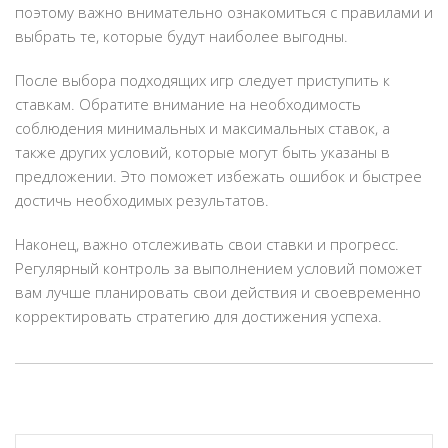
поэтому важно внимательно ознакомиться с правилами и
выбрать те, которые будут наиболее выгодны.
После выбора подходящих игр следует приступить к
ставкам. Обратите внимание на необходимость
соблюдения минимальных и максимальных ставок, а
также других условий, которые могут быть указаны в
предложении. Это поможет избежать ошибок и быстрее
достичь необходимых результатов.
Наконец, важно отслеживать свои ставки и прогресс.
Регулярный контроль за выполнением условий поможет
вам лучше планировать свои действия и своевременно
корректировать стратегию для достижения успеха.