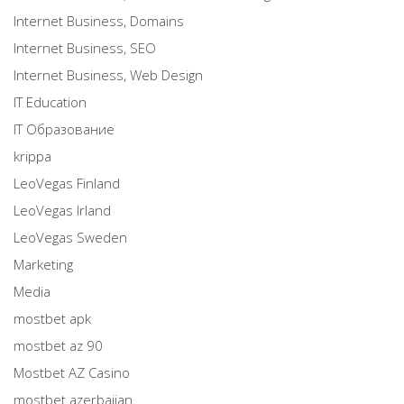
Internet Business, Domains
Internet Business, SEO
Internet Business, Web Design
IT Education
IT Образование
krippa
LeoVegas Finland
LeoVegas Irland
LeoVegas Sweden
Marketing
Media
mostbet apk
mostbet az 90
Mostbet AZ Casino
mostbet azerbaijan