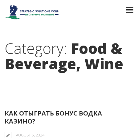
Category:
Food &
Beverage, Wine
КАК ОТЫГРАТЬ БОНУС ВОДКА
КАЗИНО?
AUGUST 5, 2024