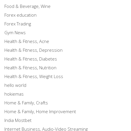
Food & Beverage, Wine
Forex education
Forex Trading
Gym News
Health & Fitness, Acne
Health & Fitness, Depression
Health & Fitness, Diabetes
Health & Fitness, Nutrition
Health & Fitness, Weight Loss
hello world
hokiemas
Home & Family, Crafts
Home & Family, Home Improvement
India Mostbet
Internet Business, Audio-Video Streaming