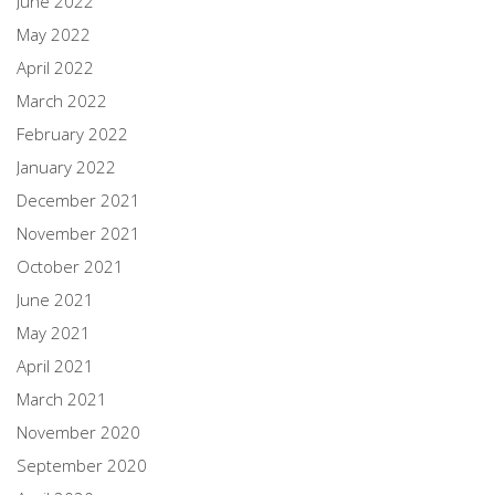
June 2022
May 2022
April 2022
March 2022
February 2022
January 2022
December 2021
November 2021
October 2021
June 2021
May 2021
April 2021
March 2021
November 2020
September 2020