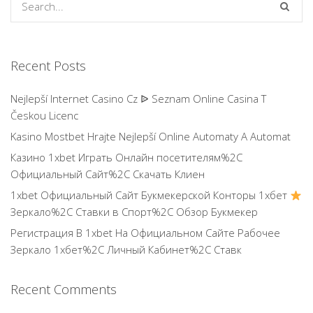
Recent Posts
Nejlepší Internet Casino Cz ᐉ Seznam Online Casina T
Českou Licenc
Kasino Mostbet Hrajte Nejlepší Online Automaty A Automat
Казино 1xbet Играть Онлайн посетителям%2C
Официальный Сайт%2C Скачать Клиен
1xbet Официальный Сайт Букмекерской Конторы 1хбет
Зеркало%2C Ставки в Спорт%2C Обзор Букмекер
Регистрация В 1xbet На Официальном Сайте Рабочее
Зеркало 1хбет%2C Личный Кабинет%2C Ставк
Recent Comments