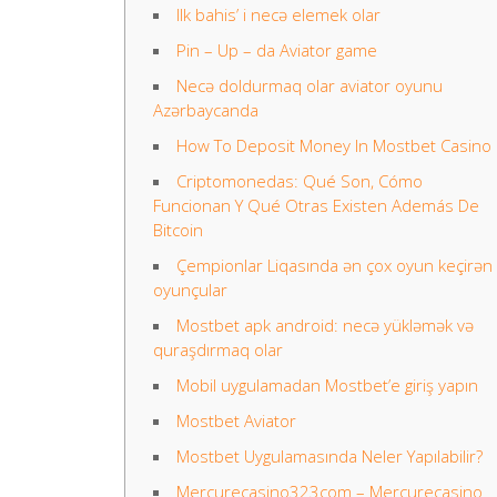
Ilk bahis’ i necə elemek olar
Pin – Up – da Aviator game
Necə doldurmaq olar aviator oyunu
Azərbaycanda
How To Deposit Money In Mostbet Casino
Criptomonedas: Qué Son, Cómo
Funcionan Y Qué Otras Existen Además De
Bitcoin
Çempionlar Liqasında ən çox oyun keçirən
oyunçular
Mostbet apk android: necə yükləmək və
quraşdırmaq olar
Mobil uygulamadan Mostbet’e giriş yapın
Mostbet Aviator
Mostbet Uygulamasında Neler Yapılabilir?
Mercurecasino323com – Mercurecasino