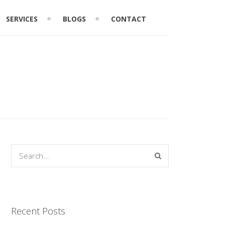
SERVICES
BLOGS
CONTACT
Recent Posts