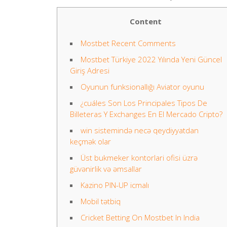
Content
Mostbet Recent Comments
Mostbet Türkiye 2022 Yılında Yeni Güncel
Giriş Adresi
Oyunun funksionallığı Aviator oyunu
¿cuáles Son Los Principales Tipos De
Billeteras Y Exchanges En El Mercado Cripto?
win sistemində necə qeydiyyatdan
keçmək olar
Üst bukmeker kontorlari ofisi üzrə
güvənirlik və əmsallar
Kazino PIN-UP icmalı
Mоbil tətbiq
Cricket Betting On Mostbet In India