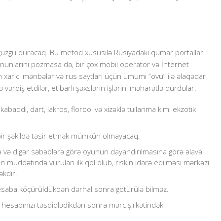
güzgü quracaq. Bu metod xüsusilə Rusiyadakı qumar portalları
nunlarını pozmasa da, bir çox mobil operator və İnternet
xarici mənbələr və rus saytları üçün ümumi “ovu” ilə əlaqədar
 vərdiş etdilər, etibarlı şəxslərin işlərini məharətlə qurdular.
abaddi, dart, lakros, florbol və xizəklə tullanma kimi ekzotik
bir şəkildə təsir etmək mümkün olmayacaq.
ə və digər səbəblərə görə oyunun dayandırılmasına görə əlavə
n müddətində vurulan ilk qol olub, riskin idarə edilməsi mərkəzi
əkdir.
hesaba köçürüldükdən dərhal sonra götürülə bilməz.
 hеsаbınızı təsdiqlədikdən sоnrа mərс şirkətindəki