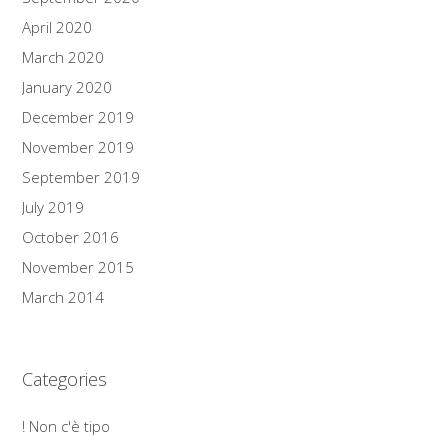
April 2020
March 2020
January 2020
December 2019
November 2019
September 2019
July 2019
October 2016
November 2015
March 2014
Categories
! Non c'è tipo