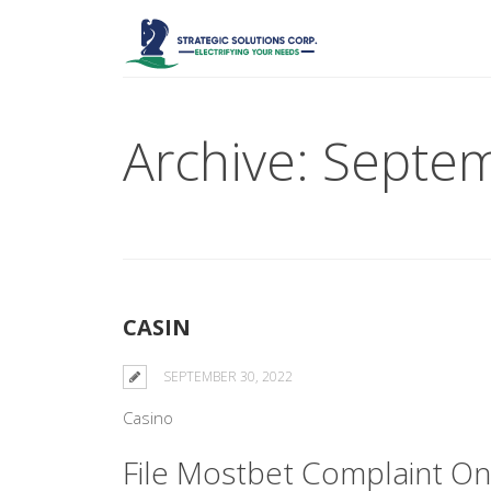
Archive: Septe
CASIN
SEPTEMBER 30, 2022
Casino
File Mostbet Complaint On