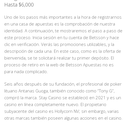
Hasta $6,000
Uno de los pasos más importantes a la hora de registrarnos
en una casa de apuestas es la comprobación de nuestra
identidad. A continuación, te mostraremos el paso a paso de
este proceso. Inicia sesión en tu cuenta de Betsson y hace
clic en verificación. Verás las promociones utilizables, y la
descripción de cada una. En este caso, como es la oferta de
bienvenida, se te solicitará realizar tu primer depósito. El
proceso de retiro en la web de Betsson Apuestas no es
para nada complicado.
Seis años después de su fundación, el profesional de poker
lituano Antanas Guoga, también conocido como “Tony G”,
compró la marca. Stay Casino se estableció en 2021 y es un
casino en línea completamente nuevo. El propietario
subyacente del casino es Hollycorn NV; sin embargo, varias
otras marcas también poseen algunas acciones en el casino.