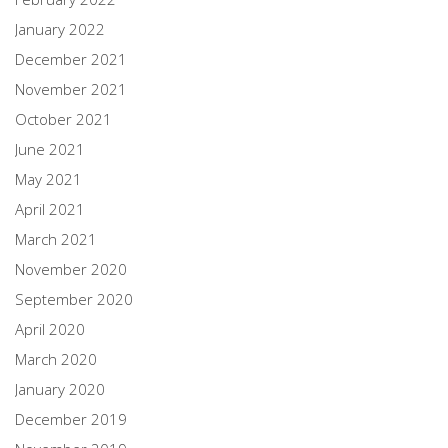
January 2022
December 2021
November 2021
October 2021
June 2021
May 2021
April 2021
March 2021
November 2020
September 2020
April 2020
March 2020
January 2020
December 2019