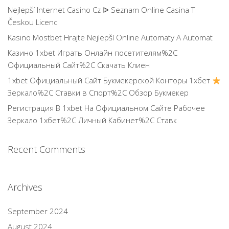
Nejlepší Internet Casino Cz ᐉ Seznam Online Casina T
Českou Licenc
Kasino Mostbet Hrajte Nejlepší Online Automaty A Automat
Казино 1xbet Играть Онлайн посетителям%2C
Официальный Сайт%2C Скачать Клиен
1xbet Официальный Сайт Букмекерской Конторы 1хбет
Зеркало%2C Ставки в Спорт%2C Обзор Букмекер
Регистрация В 1xbet На Официальном Сайте Рабочее
Зеркало 1хбет%2C Личный Кабинет%2C Ставк
Recent Comments
Archives
September 2024
August 2024