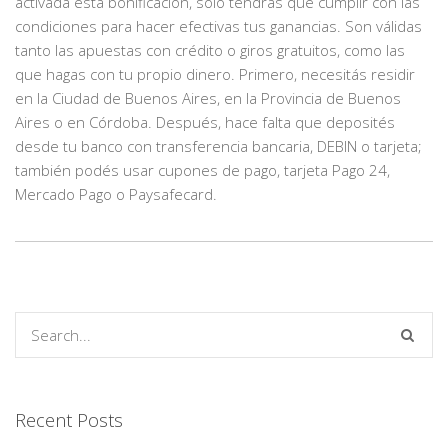
activada esta bonificación, solo tendrás que cumplir con las
condiciones para hacer efectivas tus ganancias. Son válidas
tanto las apuestas con crédito o giros gratuitos, como las
que hagas con tu propio dinero. Primero, necesitás residir
en la Ciudad de Buenos Aires, en la Provincia de Buenos
Aires o en Córdoba. Después, hace falta que deposités
desde tu banco con transferencia bancaria, DEBIN o tarjeta;
también podés usar cupones de pago, tarjeta Pago 24,
Mercado Pago o Paysafecard.
Recent Posts