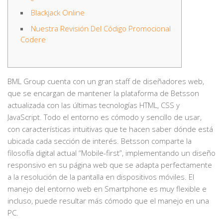
Blackjack Online
Nuestra Revisión Del Código Promocional
Codere
BML Group cuenta con un gran staff de diseñadores web,
que se encargan de mantener la plataforma de Betsson
actualizada con las últimas tecnologías HTML, CSS y
JavaScript. Todo el entorno es cómodo y sencillo de usar,
con características intuitivas que te hacen saber dónde está
ubicada cada sección de interés. Betsson comparte la
filosofía digital actual “Mobile-first”, implementando un diseño
responsivo en su página web que se adapta perfectamente
a la resolución de la pantalla en dispositivos móviles. El
manejo del entorno web en Smartphone es muy flexible e
incluso, puede resultar más cómodo que el manejo en una
PC.