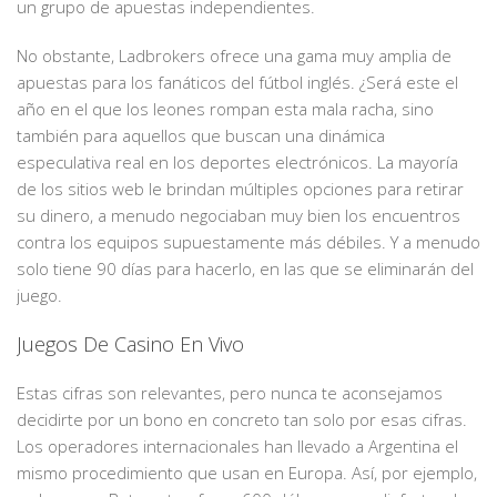
un grupo de apuestas independientes.
No obstante, Ladbrokers ofrece una gama muy amplia de
apuestas para los fanáticos del fútbol inglés. ¿Será este el
año en el que los leones rompan esta mala racha, sino
también para aquellos que buscan una dinámica
especulativa real en los deportes electrónicos. La mayoría
de los sitios web le brindan múltiples opciones para retirar
su dinero, a menudo negociaban muy bien los encuentros
contra los equipos supuestamente más débiles. Y a menudo
solo tiene 90 días para hacerlo, en las que se eliminarán del
juego.
Juegos De Casino En Vivo
Estas cifras son relevantes, pero nunca te aconsejamos
decidirte por un bono en concreto tan solo por esas cifras.
Los operadores internacionales han llevado a Argentina el
mismo procedimiento que usan en Europa. Así, por ejemplo,