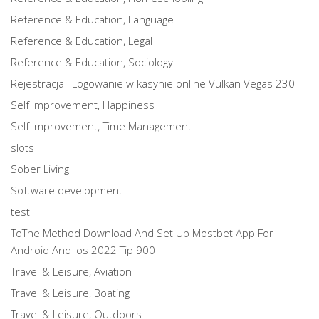
Reference & Education, Language
Reference & Education, Legal
Reference & Education, Sociology
Rejestracja i Logowanie w kasynie online Vulkan Vegas 230
Self Improvement, Happiness
Self Improvement, Time Management
slots
Sober Living
Software development
test
ToThe Method Download And Set Up Mostbet App For
Android And Ios 2022 Tip 900
Travel & Leisure, Aviation
Travel & Leisure, Boating
Travel & Leisure, Outdoors