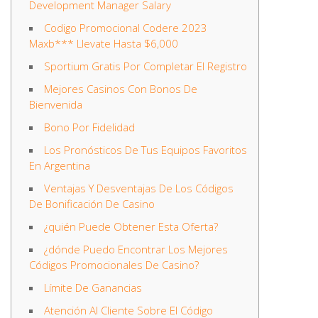
Development Manager Salary
Codigo Promocional Codere 2023
Maxb*** Llevate Hasta $6,000
Sportium Gratis Por Completar El Registro
Mejores Casinos Con Bonos De
Bienvenida
Bono Por Fidelidad
Los Pronósticos De Tus Equipos Favoritos
En Argentina
Ventajas Y Desventajas De Los Códigos
De Bonificación De Casino
¿quién Puede Obtener Esta Oferta?
¿dónde Puedo Encontrar Los Mejores
Códigos Promocionales De Casino?
Límite De Ganancias
Atención Al Cliente Sobre El Código