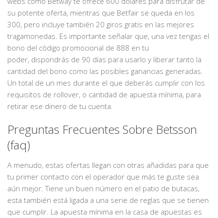
webs como Betway te ofrece 600 dólares para disfrutar de
su potente oferta, mientras que Betfair se queda en los
300, pero incluye también 20 giros gratis en las mejores
tragamonedas. Es importante señalar que, una vez tengas el
bono del código promocional de 888 en tu
poder, dispondrás de 90 días para usarlo y liberar tanto la
cantidad del bono como las posibles ganancias generadas.
Un total de un mes durante el que deberás cumplir con los
requisitos de rollover, o cantidad de apuesta mínima, para
retirar ese dinero de tu cuenta.
Preguntas Frecuentes Sobre Betsson
(faq)
A menudo, estas ofertas llegan con otras añadidas para que
tu primer contacto con el operador que más te guste sea
aún mejor. Tiene un buen número en el patio de butacas,
esta también está ligada a una serie de reglas que se tienen
que cumplir. La apuesta mínima en la casa de apuestas es