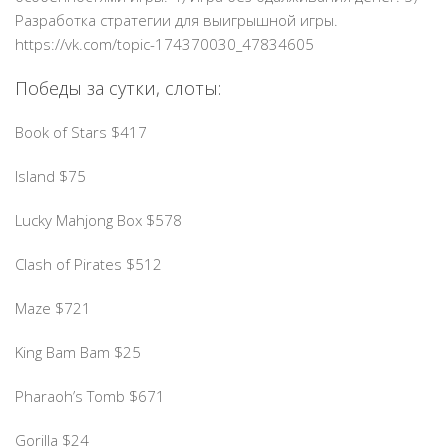
Разработка стратегии для выигрышной игры.
https://vk.com/topic-174370030_47834605
Победы за сутки, слоты:
Book of Stars $417
Island $75
Lucky Mahjong Box $578
Clash of Pirates $512
Maze $721
King Bam Bam $25
Pharaoh’s Tomb $671
Gorilla $24