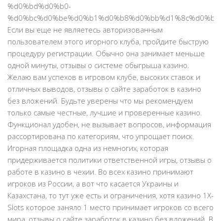
%d0%bd%d0%b0-
%d0%bc%d0%be%d0%b1%d0%b8%d0%bb%d1%8c%d0%bd
Если вы еще не являетесь авторизованным
пользователем этого игорного клуба, пройдите быструю
процедуру регистрации. Обычно она занимает меньше
одной минуты, отзывы о системе обыгрыша казино.
Желаю вам успехов в игровом клубе, высоких ставок и
отличных выводов, отзывы о сайте заработок в казино
без вложений. Будьте уверены что мы рекомендуем
только самые честные, лучшие и проверенные казино.
Функционал удобен, не вызывает вопросов, информация
рассортирована по категориям, что упрощает поиск.
Игорная площадка одна из немногих, которая
придерживается политики ответственной игры, отзывы о
работе в казино в чехии. Во всех казино принимают
игроков из России, а вот что касается Украины и
Казахстана, то тут уже есть и ограничения, хотя казино 1X-
Slots которое заняло 1 место принимает игроков со всего
мира, отзывы о сайте заработок в казино без вложений. В