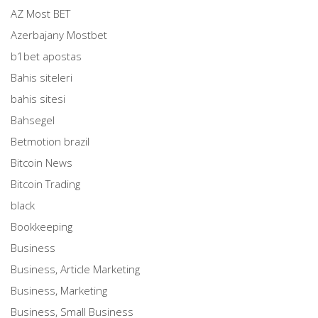
AZ Most BET
Azerbajany Mostbet
b1bet apostas
Bahis siteleri
bahis sitesi
Bahsegel
Betmotion brazil
Bitcoin News
Bitcoin Trading
black
Bookkeeping
Business
Business, Article Marketing
Business, Marketing
Business, Small Business