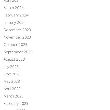
April 2024
March 2024
February 2024
January 2024
December 2023
November 2023
October 2023
September 2023
August 2023
July 2023
June 2023
May 2023
April 2023
March 2023
February 2023