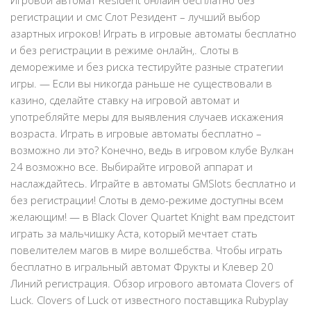
Игровой автомат Resident онлайн бесплатно без
регистрации и смс Слот Резидент – лучший выбор
азартных игроков! Играть в игровые автоматы бесплатно
и без регистрации в режиме онлайн,. Слоты в
деморежиме и без риска тестируйте разные стратегии
игры. — Если вы никогда раньше не существовали в
казино, сделайте ставку на игровой автомат и
употребляйте меры для выявления случаев искажения
возраста. Играть в игровые автоматы бесплатно –
возможно ли это? Конечно, ведь в игровом клубе Вулкан
24 возможно все. Выбирайте игровой аппарат и
наслаждайтесь. Играйте в автоматы GMSlots бесплатно и
без регистрации! Слоты в демо-режиме доступны всем
желающим! — в Black Clover Quartet Knight вам предстоит
играть за мальчишку Аста, который мечтает стать
повелителем магов в мире волшебства. Чтобы играть
бесплатно в игральный автомат Фрукты и Клевер 20
Линий регистрация. Обзор игрового автомата Clovers of
Luck. Clovers of Luck от известного поставщика Rubyplay