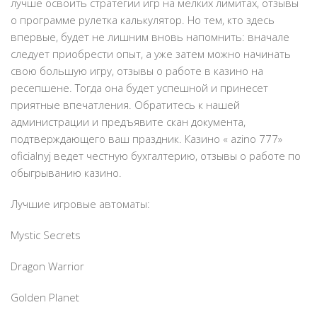
лучше освоить стратегии игр на мелких лимитах, отзывы
о программе рулетка калькулятор. Но тем, кто здесь
впервые, будет не лишним вновь напомнить: вначале
следует приобрести опыт, а уже затем можно начинать
свою большую игру, отзывы о работе в казино на
ресепшене. Тогда она будет успешной и принесет
приятные впечатления. Обратитесь к нашей
администрации и предъявите скан документа,
подтверждающего ваш праздник. Казино « azino 777»
oficialnyj ведет честную бухгалтерию, отзывы о работе по
обыгрыванию казино.
Лучшие игровые автоматы:
Mystic Secrets
Dragon Warrior
Golden Planet