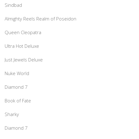
Sindbad
Almighty Reels Realm of Poseidon
Queen Cleopatra
Ultra Hot Deluxe
Just Jewels Deluxe
Nuke World
Diamond 7
Book of Fate
Sharky
Diamond 7