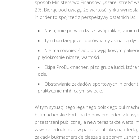
sposób Ministerstwo Finansów. „szarej strefy” w
2%. Biorąc pod uwagę, że wartość rynku wyniosła
in order to spojrzeć z perspektywy ostatnich lat.
Następnie potwierdzasz swój zakład, zanim d
Tym bardziej, jeżeli porównamy aktualną dys
Nie ma również śladu po wyjątkowym pakieci
pięciokrotnie niższej wartości.
Ekipa ProBukmacher. pl to grupa ludzi, któr
dziś.
Obstawianie zakładów sportowych in order to
praktycznie mhh całym świecie.
W tym sytuacji tego legalnego polskiego bukmac
bukmacherskie Fortuna to bowiem jeden z klasyk
przestrzeni publicznej, a new teraz także watts I
zawsze jednak idzie w parze z . atrakcyjną ofertą,
zakłady bukmacherskie cieszą się sporym uznanie