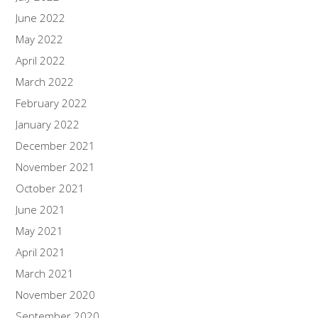
June 2022
May 2022
April 2022
March 2022
February 2022
January 2022
December 2021
November 2021
October 2021
June 2021
May 2021
April 2021
March 2021
November 2020
September 2020