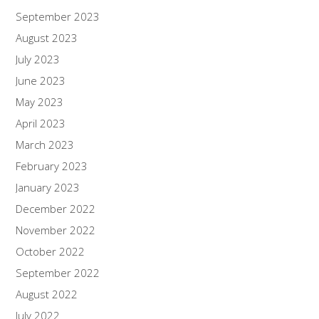
September 2023
August 2023
July 2023
June 2023
May 2023
April 2023
March 2023
February 2023
January 2023
December 2022
November 2022
October 2022
September 2022
August 2022
July 2022