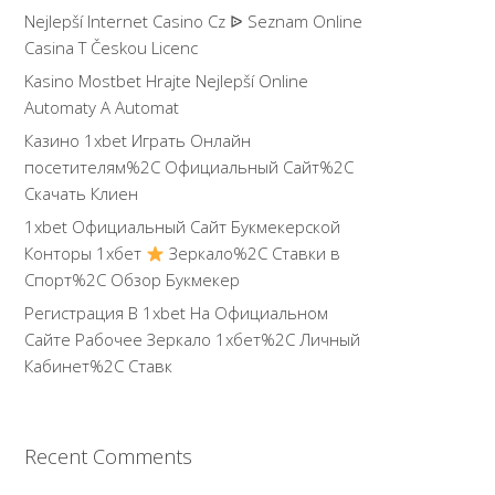
Nejlepší Internet Casino Cz ᐉ Seznam Online
Casina T Českou Licenc
Kasino Mostbet Hrajte Nejlepší Online
Automaty A Automat
Казино 1xbet Играть Онлайн
посетителям%2C Официальный Сайт%2C
Скачать Клиен
1xbet Официальный Сайт Букмекерской
Конторы 1хбет
Зеркало%2C Ставки в
Спорт%2C Обзор Букмекер
Регистрация В 1xbet На Официальном
Сайте Рабочее Зеркало 1хбет%2C Личный
Кабинет%2C Ставк
Recent Comments