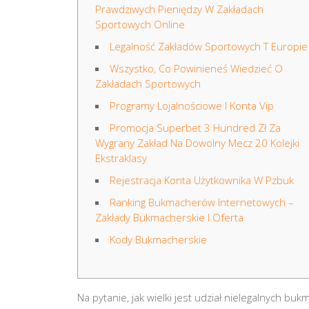
Prawdziwych Pieniędzy W Zakładach
Sportowych Online
Legalność Zakładów Sportowych T Europie
Wszystko, Co Powinieneś Wiedzieć O
Zakładach Sportowych
Programy Lojalnościowe I Konta Vip
Promocja Superbet 3 Hundred Zł Za
Wygrany Zakład Na Dowolny Mecz 20 Kolejki
Ekstraklasy
Rejestracja Konta Użytkownika W Pzbuk
Ranking Bukmacherów Internetowych –
Zakłady Bukmacherskie I Oferta
Kody Bukmacherskie
Na pytanie, jak wielki jest udział nielegalnych b