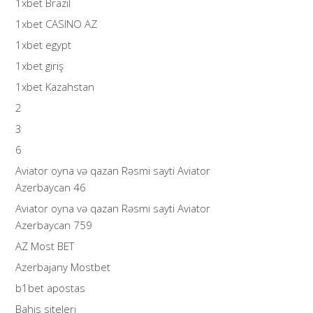
1xbet Brazil
1xbet CASINO AZ
1xbet egypt
1xbet giriş
1xbet Kazahstan
2
3
6
Aviator oyna və qazan Rəsmi sayti Aviator
Azerbaycan 46
Aviator oyna və qazan Rəsmi sayti Aviator
Azerbaycan 759
AZ Most BET
Azerbajany Mostbet
b1bet apostas
Bahis siteleri