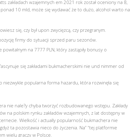
atts zakładach wzajemnych em 2021 rok został oceniony na 8,
 ponad 10 mld, może się wydawać że to dużo, alcohol warto na
owiesz się, czy był upon zwycięzcą, czy przegranym.
pozycję firmy do sytuacji sprzed paru sezonów.
e powitalnym na 7777 PLN, który zastąpiły bonusy o
a fascynuje się zakładami bukmacherskimi nie und nimmer od
 niezwykle popularna forma hazardu, która rozwinęła się
hera nie nale?y chyba tworzyć rozbudowanego wstępu. Zakłady
ów na polskim rynku zakładów wzajemnych, z lat dostępny w
nternecie. Wielkość i actually popularność bukmachera nie
 gdyż ta pozostawia nieco do życzenia. Na” “tej platformie
m wielu graczy w Polsce.