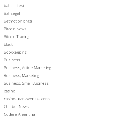
bahis sitesi
Bahsegel
Betmotion brazil
Bitcoin News
Bitcoin Trading
black
Bookkeeping
Business
Business, Article Marketing
Business, Marketing
Business, Small Business
casino
casino-utan-svensk-licens
Chatbot News
Codere Argentina