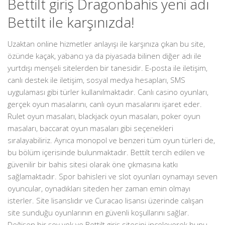
Bettilt giriş Dragonbahis yeni adı
Bettilt ile karşınızda!
Uzaktan online hizmetler anlayışı ile karşınıza çıkan bu site,
özünde kaçak, yabancı ya da piyasada bilinen diğer adı ile
yurtdışı menşeli sitelerden bir tanesidir. E-posta ile iletişim,
canlı destek ile iletişim, sosyal medya hesapları, SMS
uygulaması gibi türler kullanılmaktadır. Canlı casino oyunları,
gerçek oyun masalarını, canlı oyun masalarını işaret eder.
Rulet oyun masaları, blackjack oyun masaları, poker oyun
masaları, baccarat oyun masaları gibi seçenekleri
sıralayabiliriz. Ayrıca monopol ve benzeri tüm oyun türleri de,
bu bölüm içerisinde bulunmaktadır. Bettilt tercih edilen ve
güvenilir bir bahis sitesi olarak öne çıkmasına katkı
sağlamaktadır. Spor bahisleri ve slot oyunları oynamayı seven
oyuncular, oynadıkları siteden her zaman emin olmayı
isterler. Site lisanslıdır ve Curacao lisansı üzerinde calışan
site sunduğu oyunlarının en güvenli koşullarını sağlar.
Değişen bir şey yok ve Bettilt giriş sitesini inceleyerek bunu