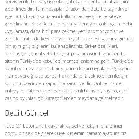
servisleri ile birlikte, üye olan şahısların her türlü ihtiyacının
giderilmesidir. Tüm hesaplar Dragon’dan Bettilt’e taşındı ve
eğer artık kayıtlıysanız ayni kullanıcı adı ve şifre ile siteye
girebilirsiniz. Artık Bettilt ile daha iyi deneyim, çok uygun mobil
uygulaması, daha hızlı para çekme, yeni promosyonlar ve
günlük nakit iade keyfinizi yerine getirecek! Hesabınıza girmek
için aynı giriş bilgilerini kullanabilirsiniz. Şirket özellikleri,
kuruluş yeri, yasal yetki belgesi, paralar oyun hizmetleri bu
sitenin Türkiye’de kabul edilmemesi anlamına gelir. Türkiye’de
kabul edilmeyince nasıl bir yaptırım kararı uygulanır? Şirketin
hizmet verdiği site adresi hakkında, bilgi teknolojileri iletişim
kurumu üzerinden kapatılma kararı verilir. Online hizmet
anlayışı bu sitede spor bahisleri, canlı bahisler, casino, canlı
casino oyunları gibi kategorilerden meydana gelmektedir.
Bettilt Güncel
“Üye Ol” butonuna tıklayarak kişisel ve iletişim bilgilerinizi
doğru bir şekilde girerek üyelik işlemini tamamlayabilirsiniz.