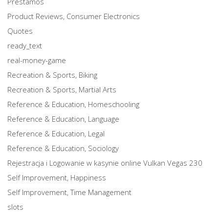
Prestamos
Product Reviews, Consumer Electronics
Quotes
ready_text
real-money-game
Recreation & Sports, Biking
Recreation & Sports, Martial Arts
Reference & Education, Homeschooling
Reference & Education, Language
Reference & Education, Legal
Reference & Education, Sociology
Rejestracja i Logowanie w kasynie online Vulkan Vegas 230
Self Improvement, Happiness
Self Improvement, Time Management
slots