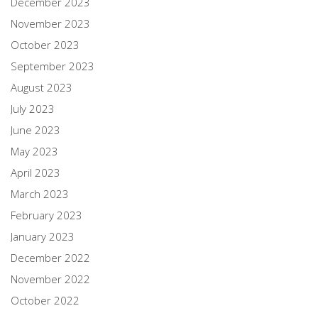
December 2023
November 2023
October 2023
September 2023
August 2023
July 2023
June 2023
May 2023
April 2023
March 2023
February 2023
January 2023
December 2022
November 2022
October 2022