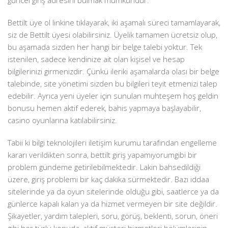
güncel giriş adresini bulmak mümkündür.
Bettilt üye ol linkine tıklayarak, iki aşamalı süreci tamamlayarak,
siz de Bettilt üyesi olabilirsiniz. Üyelik tamamen ücretsiz olup,
bu aşamada sizden her hangi bir belge talebi yoktur. Tek
istenilen, sadece kendinize ait olan kişisel ve hesap
bilgilerinizi girmenizdir. Çünkü ileriki aşamalarda olası bir belge
talebinde, site yönetimi sizden bu bilgileri teyit etmenizi talep
edebilir. Ayrıca yeni üyeler için sunulan muhteşem hoş geldin
bonusu hemen aktif ederek, bahis yapmaya başlayabilir,
casino oyunlarına katılabilirsiniz.
Tabii ki bilgi teknolojileri iletişim kurumu tarafından engelleme
kararı verildikten sonra, bettilt giriş yapamıyorumgibi bir
problem gündeme getirilebilmektedir. Lakin bahsedildiği
üzere, giriş problemi bir kaç dakika sürmektedir. Bazı iddaa
sitelerinde ya da oyun sitelerinde olduğu gibi, saatlerce ya da
günlerce kapalı kalan ya da hizmet vermeyen bir site değildir.
Şikayetler, yardım talepleri, soru, görüş, beklenti, sorun, öneri