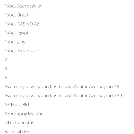
1xbet Azerbaydjan
1xbet Brazil
1xbet CASINO AZ
1xbet egypt
1xbet giriş
1xbet Kazahstan
2
3
6
Aviator oyna və qazan Rəsmi sayti Aviator Azerbaycan 46
Aviator oyna və qazan Rəsmi sayti Aviator Azerbaycan 759
AZ Most BET
Azerbajany Mostbet
b1bet apostas
Bahis siteleri