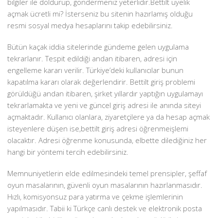
bilgiler ile doldurup, göndermeniz yeterlidir.Bettilt üyelik
açmak ücretli mi? İsterseniz bu sitenin hazırlamış olduğu
resmi sosyal medya hesaplarını takip edebilirsiniz.
Bütün kaçak iddia sitelerinde gündeme gelen uygulama
tekrarlanır. Tespit edildiği andan itibaren, adresi için
engelleme kararı verilir. Türkiye’deki kullanıcılar bunun
kapatılma kararı olarak değerlendirir. Bettilt giriş problemi
görüldüğü andan itibaren, şirket yıllardır yaptığın uygulamayı
tekrarlamakta ve yeni ve güncel giriş adresi ile anında siteyi
açmaktadır. Kullanıcı olanlara, ziyaretçilere ya da hesap açmak
isteyenlere düşen ise,bettilt giriş adresi öğrenmeişlemi
olacaktır. Adresi öğrenme konusunda, elbette dilediğiniz her
hangi bir yöntemi tercih edebilirsiniz.
Memnuniyetlerin elde edilmesindeki temel prensipler, şeffaf
oyun masalarının, güvenli oyun masalarının hazırlanmasıdır.
Hızlı, komisyonsuz para yatırma ve çekme işlemlerinin
yapılmasıdır. Tabii ki Türkçe canlı destek ve elektronik posta