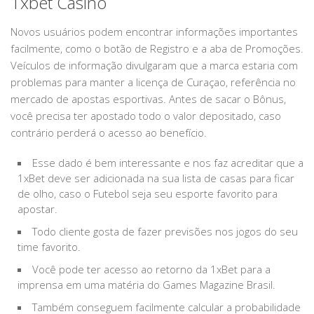
1xbet Casino
Novos usuários podem encontrar informações importantes
facilmente, como o botão de Registro e a aba de Promoções.
Veículos de informação divulgaram que a marca estaria com
problemas para manter a licença de Curaçao, referência no
mercado de apostas esportivas. Antes de sacar o Bônus,
você precisa ter apostado todo o valor depositado, caso
contrário perderá o acesso ao benefício.
Esse dado é bem interessante e nos faz acreditar que a
1xBet deve ser adicionada na sua lista de casas para ficar
de olho, caso o Futebol seja seu esporte favorito para
apostar.
Todo cliente gosta de fazer previsões nos jogos do seu
time favorito.
Você pode ter acesso ao retorno da 1xBet para a
imprensa em uma matéria do Games Magazine Brasil.
Também conseguem facilmente calcular a probabilidade