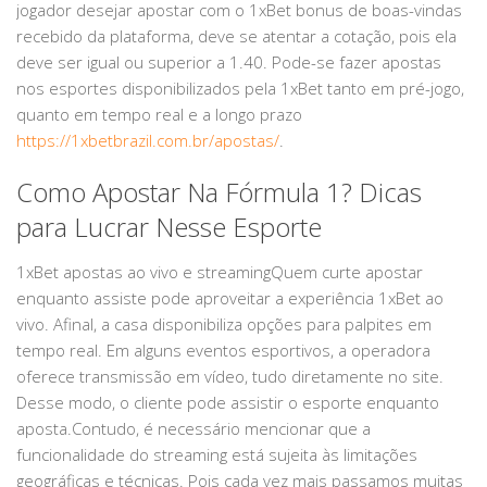
jogador desejar apostar com o 1xBet bonus de boas-vindas
recebido da plataforma, deve se atentar a cotação, pois ela
deve ser igual ou superior a 1.40. Pode-se fazer apostas
nos esportes disponibilizados pela 1xBet tanto em pré-jogo,
quanto em tempo real e a longo prazo
https://1xbetbrazil.com.br/apostas/
.
Como Apostar Na Fórmula 1? Dicas
para Lucrar Nesse Esporte
1xBet apostas ao vivo e streamingQuem curte apostar
enquanto assiste pode aproveitar a experiência 1xBet ao
vivo. Afinal, a casa disponibiliza opções para palpites em
tempo real. Em alguns eventos esportivos, a operadora
oferece transmissão em vídeo, tudo diretamente no site.
Desse modo, o cliente pode assistir o esporte enquanto
aposta.Contudo, é necessário mencionar que a
funcionalidade do streaming está sujeita às limitações
geográficas e técnicas. Pois cada vez mais passamos muitas