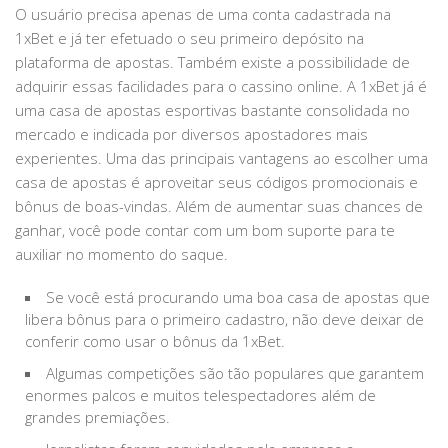
O usuário precisa apenas de uma conta cadastrada na
1xBet e já ter efetuado o seu primeiro depósito na
plataforma de apostas. Também existe a possibilidade de
adquirir essas facilidades para o cassino online. A 1xBet já é
uma casa de apostas esportivas bastante consolidada no
mercado e indicada por diversos apostadores mais
experientes. Uma das principais vantagens ao escolher uma
casa de apostas é aproveitar seus códigos promocionais e
bônus de boas-vindas. Além de aumentar suas chances de
ganhar, você pode contar com um bom suporte para te
auxiliar no momento do saque.
Se você está procurando uma boa casa de apostas que
libera bônus para o primeiro cadastro, não deve deixar de
conferir como usar o bônus da 1xBet.
Algumas competições são tão populares que garantem
enormes palcos e muitos telespectadores além de
grandes premiações.