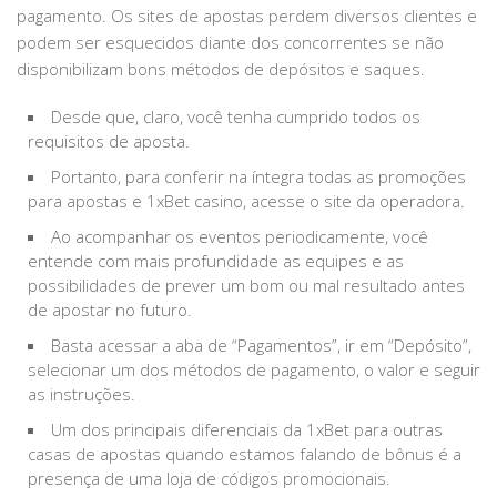
pagamento. Os sites de apostas perdem diversos clientes e
podem ser esquecidos diante dos concorrentes se não
disponibilizam bons métodos de depósitos e saques.
Desde que, claro, você tenha cumprido todos os
requisitos de aposta.
Portanto, para conferir na íntegra todas as promoções
para apostas e 1xBet casino, acesse o site da operadora.
Ao acompanhar os eventos periodicamente, você
entende com mais profundidade as equipes e as
possibilidades de prever um bom ou mal resultado antes
de apostar no futuro.
Basta acessar a aba de “Pagamentos”, ir em “Depósito”,
selecionar um dos métodos de pagamento, o valor e seguir
as instruções.
Um dos principais diferenciais da 1xBet para outras
casas de apostas quando estamos falando de bônus é a
presença de uma loja de códigos promocionais.