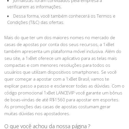
Jornalistas foram convidados pela empresa a
verificarem as informações.
Dessa forma, você também conhecerá os Termos e
Condições (T&C) das ofertas.
Mais do que ter um dos maiores nomes no mercado de
casas de apostas por conta dos seus recursos, a 1xBet
também apresenta um plataforma móvel inclusiva. Além do
seu site, a 1xBet oferece um aplicativo para as telas mais
compactas e com menores resoluções para todos os
usuários que utilizam dispositivos smartphones. Se você
quer começar a apostar com a 1xBet Brasil, vamos te
explicar passo a passo e esclarecer todas as dúvidas. Com o
código promocional 1xBet LANCEVIP você garante um bônus
de boas-vindas de até R$1560 para apostar em esportes.
As promoções das casas de apostas costumam gerar
muitas dúvidas nos apostadores.
O que você achou da nossa página ?