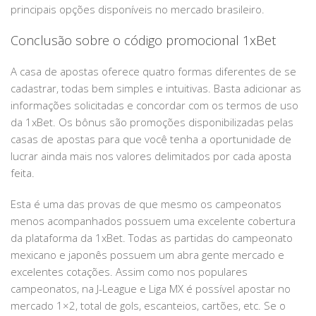
principais opções disponíveis no mercado brasileiro.
Conclusão sobre o código promocional 1xBet
A casa de apostas oferece quatro formas diferentes de se
cadastrar, todas bem simples e intuitivas. Basta adicionar as
informações solicitadas e concordar com os termos de uso
da 1xBet. Os bônus são promoções disponibilizadas pelas
casas de apostas para que você tenha a oportunidade de
lucrar ainda mais nos valores delimitados por cada aposta
feita.
Esta é uma das provas de que mesmo os campeonatos
menos acompanhados possuem uma excelente cobertura
da plataforma da 1xBet. Todas as partidas do campeonato
mexicano e japonês possuem um abra gente mercado e
excelentes cotações. Assim como nos populares
campeonatos, na J-League e Liga MX é possível apostar no
mercado 1×2, total de gols, escanteios, cartões, etc. Se o