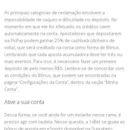
As principais categorias de reclamação envolvem a
impossibilidade de saques e dificuldade no depósito. No
momento em que ele for efetuado, os créditos caem
automaticamente na conta. Apostadores que depositarem
via PicPay podem ganhar 25% de cashback (dinheiro de
volta), que será creditado na conta como forma de Bônus.
Lembrando que cada aposta acumuladora deve ter três ou
mais eventos. Para isso, é necessário fazer um primeiro
depósito de pelo menos R$5. Lembre-se de concordar com
as condições do Bônus, que podem ser encontradas na
página “Configurações da Conta”, dentro da seção “Minha
Conta”.
Ative a sua conta
Dessa forma, se você ainda for um iniciante nesse ramo, é
preciso agir com cautela. Nesse quesito, a 1xBet se iguala ao
bônus de aposta em eSports disponível na Suprabets,