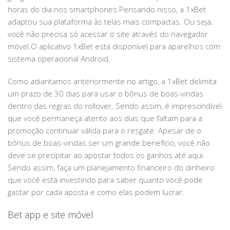
horas do dia nos smartphones.Pensando nisso, a 1xBet
adaptou sua plataforma às telas mais compactas. Ou seja,
você não precisa só acessar o site através do navegador
móvel.O aplicativo 1xBet está disponível para aparelhos com
sistema operacional Android.
Como adiantamos anteriormente no artigo, a 1xBet delimita
um prazo de 30 dias para usar o bônus de boas-vindas
dentro das regras do rollover. Sendo assim, é imprescindível
que você permaneça atento aos dias que faltam para a
promoção continuar válida para o resgate. Apesar de o
bônus de boas-vindas ser um grande benefício, você não
deve se precipitar ao apostar todos os ganhos até aqui.
Sendo assim, faça um planejamento financeiro do dinheiro
que você está investindo para saber quanto você pode
gastar por cada aposta e como elas podem lucrar.
Bet app e site móvel