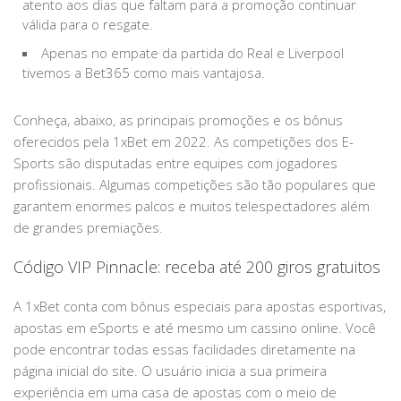
atento aos dias que faltam para a promoção continuar
válida para o resgate.
Apenas no empate da partida do Real e Liverpool
tivemos a Bet365 como mais vantajosa.
Conheça, abaixo, as principais promoções e os bônus
oferecidos pela 1xBet em 2022. As competições dos E-
Sports são disputadas entre equipes com jogadores
profissionais. Algumas competições são tão populares que
garantem enormes palcos e muitos telespectadores além
de grandes premiações.
Código VIP Pinnacle: receba até 200 giros gratuitos
A 1xBet conta com bônus especiais para apostas esportivas,
apostas em eSports e até mesmo um cassino online. Você
pode encontrar todas essas facilidades diretamente na
página inicial do site. O usuário inicia a sua primeira
experiência em uma casa de apostas com o meio de