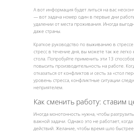
А вот информация будет литься на вас неско
— вот задача номер один в первые дни работ
удалении от места проживания. Иногда выгод
даже страны.
Краткое руководство по выживанию в стрессе 
стресс в течение дня, вы можете так же легко
стола. Попробуйте применить эти 13 способов
повысить производительность на работе. Когд
отказаться от конфликтов и сесть за «стол пе
уровень стресса, конфликтные ситуации следу
неприятелем.
Как сменить работу: ставим ц
Иногда монотонность нужна, чтобы разгрузит
важной задачи. Однако это не работает, когда
действий. Желание, чтобы время шло быстрее