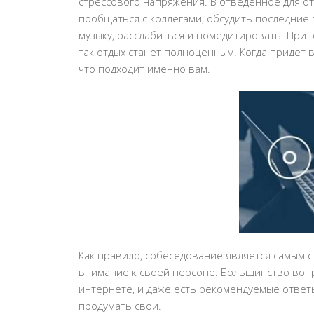
стрессового напряжения. В отведенное для о
пообщаться с коллегами, обсудить последние
музыку, расслабиться и помедитировать. При 
так отдых станет полноценным. Когда придет в
что подходит именно вам.
Как правило, собеседование является самым с
внимание к своей персоне. Большинство вопр
интернете, и даже есть рекомендуемые ответы
продумать свои.