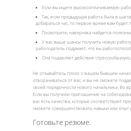
Если вы ищете высокооплачиваемую работ
Так, если предыдущая работа была в шаго
добираться час, то первое время вам будет 
Посмотрите, наверняка найдется полезный
У вас выше шансы получить новую работу
работодатель подумает, что вы работоспосо
Она подавляет действие стрессообразующ
Не отзывайтесь плохо о вашем бывшем началь
отворачиваться от вас, и вы не сможете под
своей порядочности нового начальника. Во в
Если вы получили приглашение на собеседован
вас есть качества, которые соответствуют пр
сможете совершенствовать навыки или опыт р
Готовьте резюме.