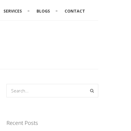
SERVICES
BLOGS
CONTACT
Recent Posts