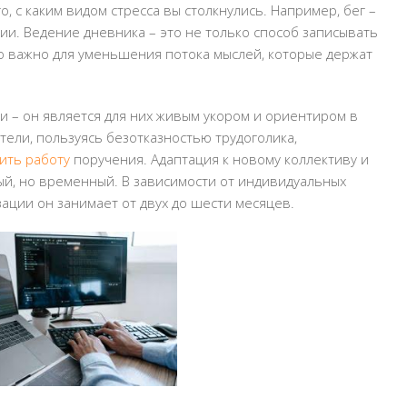
, с каким видом стресса вы столкнулись. Например, бег –
ии. Ведение дневника – это не только способ записывать
Это важно для уменьшения потока мыслей, которые держат
ги – он является для них живым укором и ориентиром в
ители, пользуясь безотказностью трудоголика,
ить работу
поручения. Адаптация к новому коллективу и
й, но временный. В зависимости от индивидуальных
ации он занимает от двух до шести месяцев.