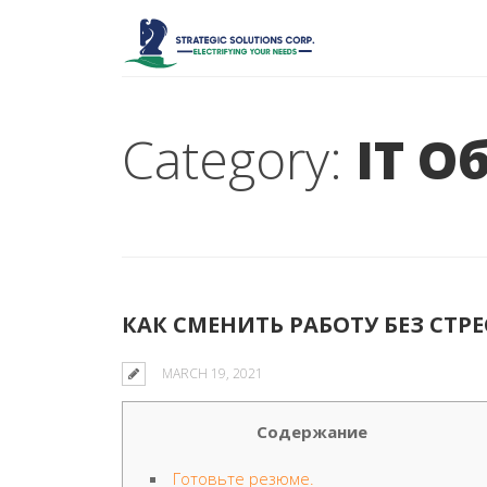
Category:
IT О
КАК СМЕНИТЬ РАБОТУ БЕЗ СТР
MARCH 19, 2021
Содержание
Готовьте резюме.