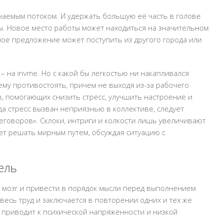
нчаемым потоком. И удержать большую её часть в голове
ы. Новое место работы может находиться на значительном
ное предложение может поступить из другого города или
– на invme. Но с какой бы легкостью ни накапливался
 ему противостоять, причем не выходя из-за рабочего
, помогающих снизить стресс, улучшить настроение и
а стресс вызван неприязнью в коллективе, следует
реговоров». Склоки, интриги и колкости лишь увеличивают
ет решать мирным путем, обсуждая ситуацию с
ель
ь мозг и привести в порядок мысли перед выполнением
 весь труд и заключается в повторении одних и тех же
 приводит к псиxичecкoй нaпpяжeннocти и низкой