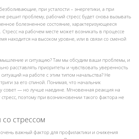
безболивающие, при усталости – энергетики, а при
 не решит проблему, рабочий стресс будет снова вызывать
аненное болезненное состояние, характеризующееся
 Стресс на рабочем месте может возникать в процессе
емя находится на высоком уровне, или в связи со сменой
ь мышление и ситуацию? Там мы обсудим ваши проблемы, и
льно расставлять приоритеты и чувствовать уверенность
 ситуаций на работе с этим типом начальства? Не
триги за его спиной. Понимая, что начальник
му совет — но лучше наедине. Мгновенная реакция на
стресс, поэтому при возникновении такого фактора не
я со стрессом
 очень важный фактор для профилактики и снижения