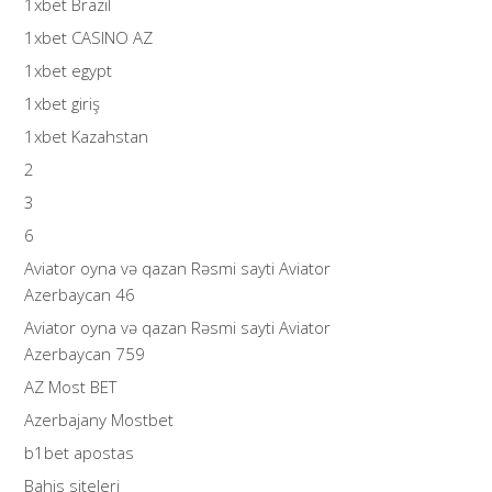
1xbet Brazil
1xbet CASINO AZ
1xbet egypt
1xbet giriş
1xbet Kazahstan
2
3
6
Aviator oyna və qazan Rəsmi sayti Aviator
Azerbaycan 46
Aviator oyna və qazan Rəsmi sayti Aviator
Azerbaycan 759
AZ Most BET
Azerbajany Mostbet
b1bet apostas
Bahis siteleri