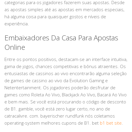
categorias para os jogadores fazerem suas apostas. Desde
as apostas simples até as apostas em mercados especiais,
há alguma coisa para quaisquer gostos e níveis de
experiência.
Embaixadores Da Casa Para Apostas
Online
Entre os pontos positivos, destacam-se an interface intuitiva,
gama de jogos, chances competitivas e bônus atraentes. Os
entusiastas de cassinos ao vivo encontrarão alguma seleção
de games de cassino ao vivo da Evolution Gaming e
Netentertainment. Os jogadores poderão desfrutar de
games como Roleta Ao Vivo, Blackjack Ao Vivo, Bacará Ao Vivo
e bem mais. Se você está procurando o código de desconto
de B1. gamble, você está zero lugar certo, no ano de
catracalivre. com. bayerischer rundfunk nós coletamos
operating-system melhores cupons de B1. bet
b1 bet site
.