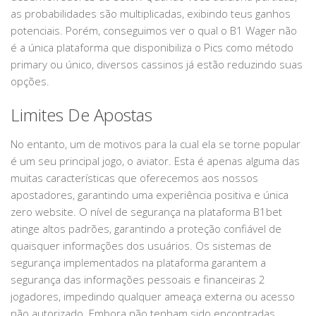
as probabilidades são multiplicadas, exibindo teus ganhos
potenciais. Porém, conseguimos ver o qual o B1 Wager não
é a única plataforma que disponibiliza o Pics como método
primary ou único, diversos cassinos já estão reduzindo suas
opções.
Limites De Apostas
No entanto, um de motivos para la cual ela se torne popular
é um seu principal jogo, o aviator. Esta é apenas alguma das
muitas características que oferecemos aos nossos
apostadores, garantindo uma experiência positiva e única
zero website. O nível de segurança na plataforma B1bet
atinge altos padrões, garantindo a proteção confiável de
quaisquer informações dos usuários. Os sistemas de
segurança implementados na plataforma garantem a
segurança das informações pessoais e financeiras 2
jogadores, impedindo qualquer ameaça externa ou acesso
não autorizado. Embora não tenham sido encontradas