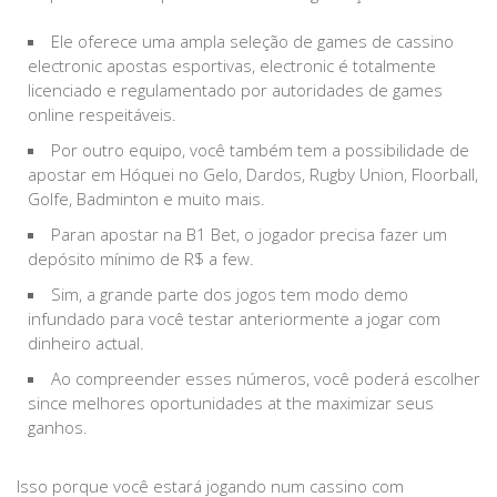
Ele oferece uma ampla seleção de games de cassino
electronic apostas esportivas, electronic é totalmente
licenciado e regulamentado por autoridades de games
online respeitáveis.
Por outro equipo, você também tem a possibilidade de
apostar em Hóquei no Gelo, Dardos, Rugby Union, Floorball,
Golfe, Badminton e muito mais.
Paran apostar na B1 Bet, o jogador precisa fazer um
depósito mínimo de R$ a few.
Sim, a grande parte dos jogos tem modo demo
infundado para você testar anteriormente a jogar com
dinheiro actual.
Ao compreender esses números, você poderá escolher
since melhores oportunidades at the maximizar seus
ganhos.
Isso porque você estará jogando num cassino com