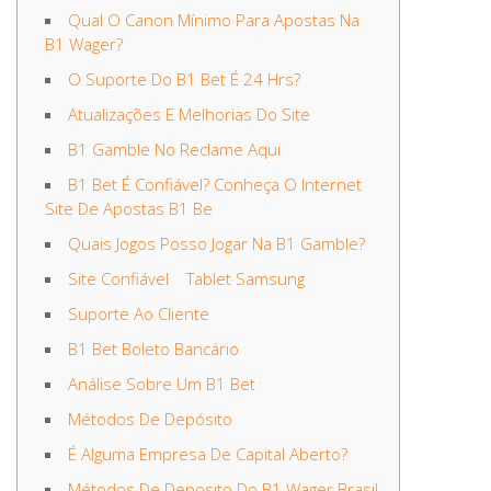
Qual O Canon Mínimo Para Apostas Na
B1 Wager?
O Suporte Do B1 Bet É 24 Hrs?
Atualizações E Melhorias Do Site
B1 Gamble No Reclame Aqui
B1 Bet É Confiável? Conheça O Internet
Site De Apostas B1 Be
Quais Jogos Posso Jogar Na B1 Gamble?
Site Confiável Tablet Samsung
Suporte Ao Cliente
B1 Bet Boleto Bancário
Análise Sobre Um B1 Bet
Métodos De Depósito
É Alguma Empresa De Capital Aberto?
Métodos De Deposito Do B1 Wager Brasil