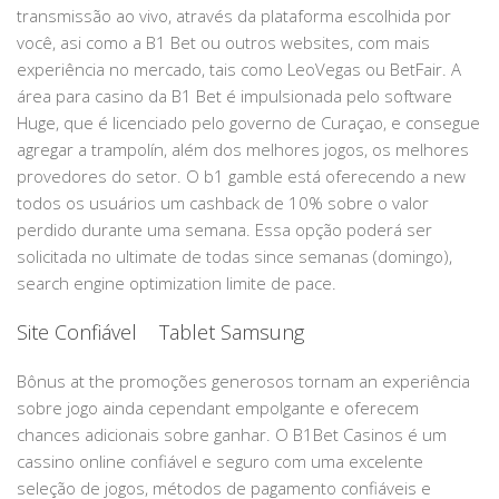
transmissão ao vivo, através da plataforma escolhida por
você, asi como a B1 Bet ou outros websites, com mais
experiência no mercado, tais como LeoVegas ou BetFair. A
área para casino da B1 Bet é impulsionada pelo software
Huge, que é licenciado pelo governo de Curaçao, e consegue
agregar a trampolín, além dos melhores jogos, os melhores
provedores do setor. O b1 gamble está oferecendo a new
todos os usuários um cashback de 10% sobre o valor
perdido durante uma semana. Essa opção poderá ser
solicitada no ultimate de todas since semanas (domingo),
search engine optimization limite de pace.
Site Confiável Tablet Samsung
Bônus at the promoções generosos tornam an experiência
sobre jogo ainda cependant empolgante e oferecem
chances adicionais sobre ganhar. O B1Bet Casinos é um
cassino online confiável e seguro com uma excelente
seleção de jogos, métodos de pagamento confiáveis e