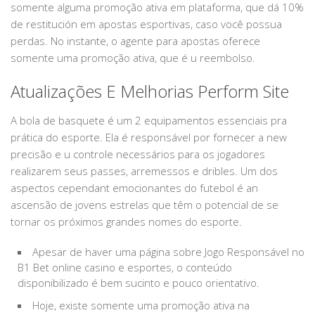
somente alguma promoção ativa em plataforma, que dá 10%
de restitución em apostas esportivas, caso você possua
perdas. No instante, o agente para apostas oferece
somente uma promoção ativa, que é u reembolso.
Atualizações E Melhorias Perform Site
A bola de basquete é um 2 equipamentos essenciais pra
prática do esporte. Ela é responsável por fornecer a new
precisão e u controle necessários para os jogadores
realizarem seus passes, arremessos e dribles. Um dos
aspectos cependant emocionantes do futebol é an
ascensão de jovens estrelas que têm o potencial de se
tornar os próximos grandes nomes do esporte.
Apesar de haver uma página sobre Jogo Responsável no
B1 Bet online casino e esportes, o conteúdo
disponibilizado é bem sucinto e pouco orientativo.
Hoje, existe somente uma promoção ativa na