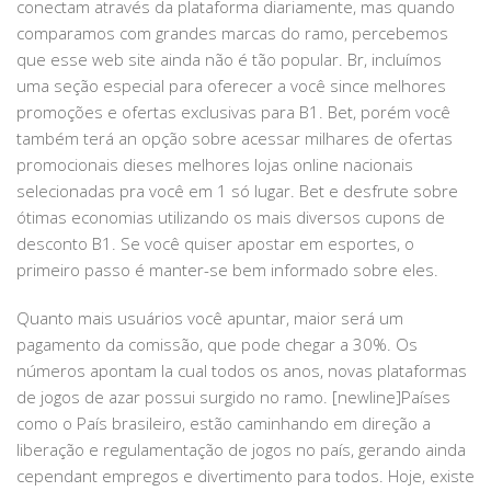
conectam através da plataforma diariamente, mas quando
comparamos com grandes marcas do ramo, percebemos
que esse web site ainda não é tão popular. Br, incluímos
uma seção especial para oferecer a você since melhores
promoções e ofertas exclusivas para B1. Bet, porém você
também terá an opção sobre acessar milhares de ofertas
promocionais dieses melhores lojas online nacionais
selecionadas pra você em 1 só lugar. Bet e desfrute sobre
ótimas economias utilizando os mais diversos cupons de
desconto B1. Se você quiser apostar em esportes, o
primeiro passo é manter-se bem informado sobre eles.
Quanto mais usuários você apuntar, maior será um
pagamento da comissão, que pode chegar a 30%. Os
números apontam la cual todos os anos, novas plataformas
de jogos de azar possui surgido no ramo. [newline]Países
como o País brasileiro, estão caminhando em direção a
liberação e regulamentação de jogos no país, gerando ainda
cependant empregos e divertimento para todos. Hoje, existe