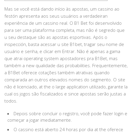
Mas se você está dando início às apostas, um cassino ao
festón apresenta aos seus usuários a verdadeiran
experiência de um cassino real. O B1 Bet foi desenvolvido
para ser uma plataforma completa, mas não é segredo que
u seu destaque são as apostas esportivas. Após o
inspección, basta acessar u site B1bet, tragar seu nome de
usuário e senha, e clicar em Entrar. Não é apenas a gama
que atrai operating system apostadores pra B1Bet, mas
também a new qualidade das probabilities. Frequentemente,
a B1Bet oferece cotações também atrativas quando
comparada an outros elevados nomes do segmento. O site
não é licenciado, at the o large application utilizado, garante la
cual os jogos são fiscalizados e since apostas serão justas a
todos.
Depois sobre concluir o registro, você pode fazer login e
começar a jogar imediatamente.
O cassino está aberto 24 horas por dia at the oferece