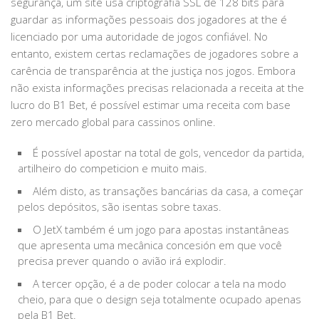
segurança, um site usa criptografia SSL de 128 bits para
guardar as informações pessoais dos jogadores at the é
licenciado por uma autoridade de jogos confiável. No
entanto, existem certas reclamações de jogadores sobre a
carência de transparência at the justiça nos jogos. Embora
não exista informações precisas relacionada a receita at the
lucro do B1 Bet, é possível estimar uma receita com base
zero mercado global para cassinos online.
É possível apostar na total de gols, vencedor da partida,
artilheiro do competicion e muito mais.
Além disto, as transações bancárias da casa, a começar
pelos depósitos, são isentas sobre taxas.
O JetX também é um jogo para apostas instantâneas
que apresenta uma mecânica concesión em que você
precisa prever quando o avião irá explodir.
A tercer opção, é a de poder colocar a tela na modo
cheio, para que o design seja totalmente ocupado apenas
pela B1 Bet.