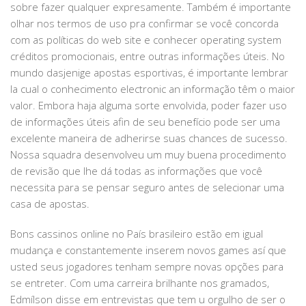
sobre fazer qualquer expresamente. Também é importante
olhar nos termos de uso pra confirmar se você concorda
com as políticas do web site e conhecer operating system
créditos promocionais, entre outras informações úteis. No
mundo dasjenige apostas esportivas, é importante lembrar
la cual o conhecimento electronic an informação têm o maior
valor. Embora haja alguma sorte envolvida, poder fazer uso
de informações úteis afin de seu benefício pode ser uma
excelente maneira de adherirse suas chances de sucesso.
Nossa squadra desenvolveu um muy buena procedimento
de revisão que lhe dá todas as informações que você
necessita para se pensar seguro antes de selecionar uma
casa de apostas.
Bons cassinos online no País brasileiro estão em igual
mudança e constantemente inserem novos games así que
usted seus jogadores tenham sempre novas opções para
se entreter. Com uma carreira brilhante nos gramados,
Edmílson disse em entrevistas que tem u orgulho de ser o