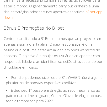
ganhar, será necessário cumprir as regras do rollover para
sacar o monto. O gerenciamento carry out dinheiro é uma
das estratégias principais nas apostas-esportivas
b1bet app
download
.
Bônus E Promoções No B1bet
Contudo, analisando a B1Bet, notamos que an proyecto tem
apenas alguma oferta ativa. O jogo responsável é uma
página que costuma estar actualidad em bons websites de
apostas. O objetivo é empujar os usuários an apostar com
responsabilidade e an identificar se estão atravessando por
dificuldade em jogos.
Por isto, podemos dizer que o B1. WAGER não é alguma
plataforma de apostas esportivas confiável.
E deu seu 1º passo em direção ao reconhecimento ao
patrocinar o time alagoano, Centro Giovanile Alagoano para
toda a temporada para 2022.