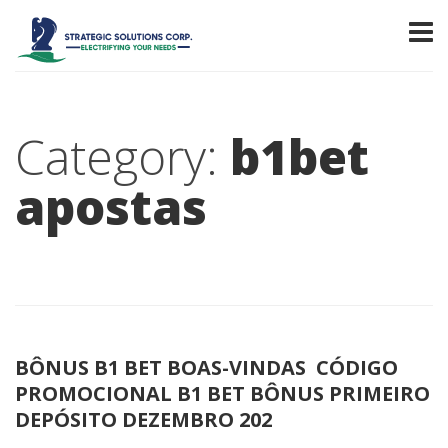
Category:
b1bet
apostas
BÔNUS B1 BET BOAS-VINDAS ️ CÓDIGO
PROMOCIONAL B1 BET BÔNUS PRIMEIRO
DEPÓSITO DEZEMBRO 202