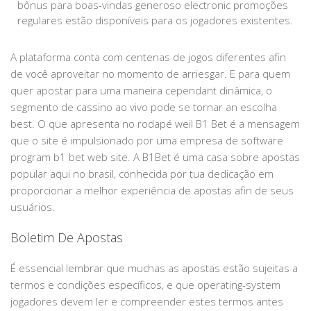
bônus para boas-vindas generoso electronic promoções
regulares estão disponíveis para os jogadores existentes.
A plataforma conta com centenas de jogos diferentes afin
de você aproveitar no momento de arriesgar. E para quem
quer apostar para uma maneira cependant dinâmica, o
segmento de cassino ao vivo pode se tornar an escolha
best. O que apresenta no rodapé weil B1 Bet é a mensagem
que o site é impulsionado por uma empresa de software
program b1 bet web site. A B1Bet é uma casa sobre apostas
popular aqui no brasil, conhecida por tua dedicação em
proporcionar a melhor experiência de apostas afin de seus
usuários.
Boletim De Apostas
É essencial lembrar que muchas as apostas estão sujeitas a
termos e condições específicos, e que operating-system
jogadores devem ler e compreender estes termos antes