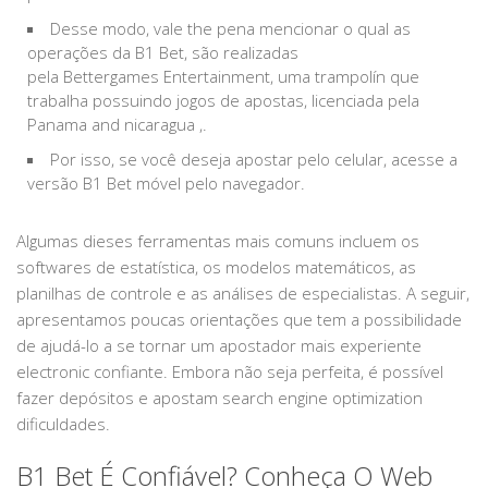
Desse modo, vale the pena mencionar o qual as
operações da B1 Bet, são realizadas
pela Bettergames Entertainment, uma trampolín que
trabalha possuindo jogos de apostas, licenciada pela
Panama and nicaragua ,.
Por isso, se você deseja apostar pelo celular, acesse a
versão B1 Bet móvel pelo navegador.
Algumas dieses ferramentas mais comuns incluem os
softwares de estatística, os modelos matemáticos, as
planilhas de controle e as análises de especialistas. A seguir,
apresentamos poucas orientações que tem a possibilidade
de ajudá-lo a se tornar um apostador mais experiente
electronic confiante. Embora não seja perfeita, é possível
fazer depósitos e apostam search engine optimization
dificuldades.
B1 Bet É Confiável? Conheça O Web