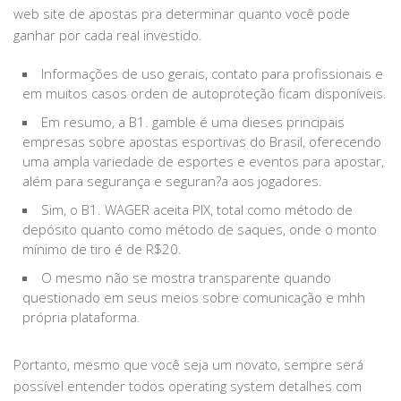
web site de apostas pra determinar quanto você pode
ganhar por cada real investido.
Informações de uso gerais, contato para profissionais e
em muitos casos orden de autoproteção ficam disponíveis.
Em resumo, a B1. gamble é uma dieses principais
empresas sobre apostas esportivas do Brasil, oferecendo
uma ampla variedade de esportes e eventos para apostar,
além para segurança e seguran?a aos jogadores.
Sim, o B1. WAGER aceita PIX, total como método de
depósito quanto como método de saques, onde o monto
mínimo de tiro é de R$20.
O mesmo não se mostra transparente quando
questionado em seus meios sobre comunicação e mhh
própria plataforma.
Portanto, mesmo que você seja um novato, sempre será
possível entender todos operating system detalhes com