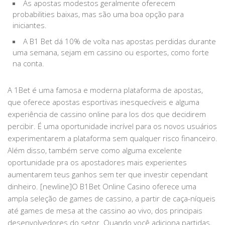
As apostas modestos geralmente oferecem
probabilities baixas, mas são uma boa opção para
iniciantes.
A B1 Bet dá 10% de volta nas apostas perdidas durante
uma semana, sejam em cassino ou esportes, como forte
na conta.
A 1Bet é uma famosa e moderna plataforma de apostas,
que oferece apostas esportivas inesquecíveis e alguma
experiência de cassino online para los dos que decidirem
percibir. É uma oportunidade incrível para os novos usuários
experimentarem a plataforma sem qualquer risco financeiro.
Além disso, também serve como alguma excelente
oportunidade pra os apostadores mais experientes
aumentarem teus ganhos sem ter que investir cependant
dinheiro. [newline]O B1Bet Online Casino oferece uma
ampla seleção de games de cassino, a partir de caça-níqueis
até games de mesa at the cassino ao vivo, dos principais
desenvolvedores do setor. Quando você adiciona partidas,