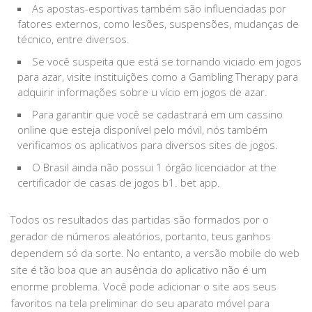
As apostas-esportivas também são influenciadas por
fatores externos, como lesões, suspensões, mudanças de
técnico, entre diversos.
Se você suspeita que está se tornando viciado em jogos
para azar, visite instituições como a Gambling Therapy para
adquirir informações sobre u vício em jogos de azar.
Para garantir que você se cadastrará em um cassino
online que esteja disponível pelo móvil, nós também
verificamos os aplicativos para diversos sites de jogos.
O Brasil ainda não possui 1 órgão licenciador at the
certificador de casas de jogos b1. bet app.
Todos os resultados das partidas são formados por o
gerador de números aleatórios, portanto, teus ganhos
dependem só da sorte. No entanto, a versão mobile do web
site é tão boa que an ausência do aplicativo não é um
enorme problema. Você pode adicionar o site aos seus
favoritos na tela preliminar do seu aparato móvel para