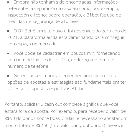
Embora não tenham sido encontradas informações
referentes à seguran?a da casa asi como, por exemplo,
inspección e licença sobre operação, a B1bet faz uso de
medidas de segurança de alto nível.
O B1 Bet é um site novo e foi desenvolvido zero ano de
2021, a plataforma ainda está caminhando para conseguir
seu espaço no mercado.
Você pode se cadastrar em poucos min, fornecendo
seu nom de famille de usuário, endereço de e-mail e
número de telefone.
Gerenciar seu money e entender since diferentes
opções de apostas e estratégias são fundamentais pra ter
sucesso na apostas esportivas B1. bet.
Portanto, solicitar u cash out complete significa que você
estará fora da aposta. Por exemplo, para receber o valor de
R$50 do bônus sobre boas-vindas, é necessário apostar um
monto total de R$250 (5x o valor carry out bônus). Se você