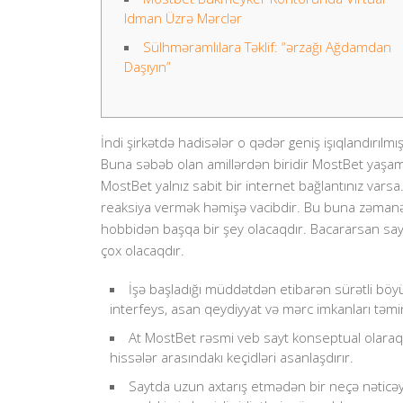
Idmаn Üzrə Mərсlər
Sülhməramlılara Təklif: “ərzağı Ağdamdan
Daşıyın”
İndi şirkətdə hadisələr o qədər geniş işıqlandırılmı
Buna səbəb olan amillərdən biridir MostBet yaşam
MostBet yalnız sabit bir internet bağlantınız vars
reaksiya vermək həmişə vacibdir. Bu buna zəmanə
hobbidən başqa bir şey olacaqdır. Bacararsan say
çox olacaqdır.
İşə başladığı müddətdən etibarən sürətli böyü
interfeys, asan qeydiyyat və mərc imkanları təmi
At MostBet rəsmi veb sayt konseptual olaraq h
hissələr arasındakı keçidləri asanlaşdırır.
Sаytdа uzun аxtаrış еtmədən bir nеçə nətiс