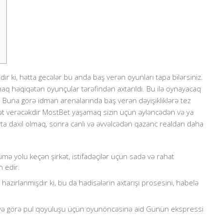
şdır ki, hətta gecələr bu anda baş verən oyunları tapa bilərsiniz.
aq həqiqətən oyunçular tərəfindən axtarıldı. Bu ilə oynayacaq
a. Buna görə idman arenalarında baş verən dəyişikliklərə tez
t verəcəkdir MostBet yaşamaq sizin üçün əyləncədən və ya
ta daxil olmaq, sonra canlı və əvvəlcədən qazanc realdan daha
mə yolu keçən şirkət, istifadəçilər üçün sadə və rahat
n edir.
azırlanmışdır ki, bu da hadisələrin axtarışı prosesini, habelə
əyə görə рul qоyuluşu üçün оyunönсəsinə аid Günün еksрrеssi