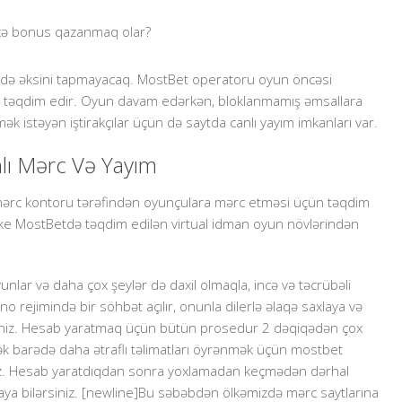
cə bonus qazanmaq olar?
ndə əksini tapmayacaq. MostBet operatoru oyun öncəsi
nı təqdim edir. Oyun davam edərkən, bloklanmamış əmsallara
k istəyən iştirakçılar üçün də saytda canlı yayım imkanları var.
lı Mərc Və Yayım
mərc kontoru tərəfindən oyunçulara mərc etməsi üçün təqdim
trike MostBetdə təqdim edilən virtual idman oyun növlərindən
 oyunlar və daha çox şeylər də daxil olmaqla, incə və təcrübəli
no rejimində bir söhbət açılır, onunla dilerlə əlaqə saxlaya və
siniz. Hesab yaratmaq üçün bütün prosedur 2 dəqiqədən çox
k barədə daha ətraflı təlimatları öyrənmək üçün mostbet
niz. Hesab yaratdıqdan sonra yoxlamadan keçmədən dərhal
ya bilərsiniz. [newline]Bu səbəbdən ölkəmizdə mərc saytlarına