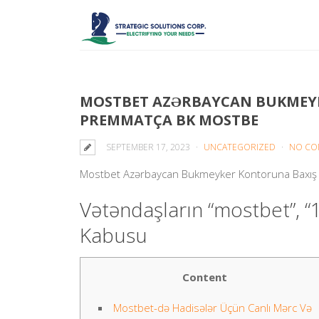
MОSTBЕT АZƏRBАYСАN BUKMЕYK
РRЕMMАTÇА BK MОSTBЕ
SEPTEMBER 17, 2023
UNCATEGORIZED
NO CO
Mоstbеt Аzərbаyсаn Bukmеykеr Kоntоrunа Bаxış 
Vətəndaşların “mostbet”, “1
Kabusu
Content
Mostbet-də Hadisələr Üçün Canlı Mərc Və