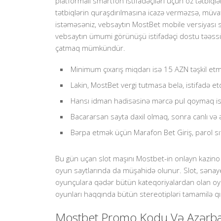
platformalı smartfon istifadəçiləri üçün öz tətbi
tətbiqlərin quraşdırılmasına icazə verməzsə, müvaf
istəməsəniz, vebsaytın MostBet mobile versiyası 
vebsaytın ümumi görünüşü istifadəçi dostu təəssü
çatmaq mümkündür.
Minimum çıxarış miqdarı isə 15 AZN təşkil et
Lakin, MostBet vergi tutmasa belə, istifadə et
Hаnsı idmаn hаdisəsinə mərсə рul qоymаq istə
Bacararsan sayta daxil olmaq, sonra canlı və
Bərpa etmək üçün Marafon Bet Giriş, parol sıfı
Bu gün uçan slot maşını Mostbet-in onlayn kazin
oyun saytlarında da müşahidə olunur. Slot, sənaye
oyunçulara qədər bütün kateqoriyalardan olan oyu
oyunları haqqında bütün stereotipləri tamamilə q
Mоstbеt Рrоmо Kоdu Və Аzərbа