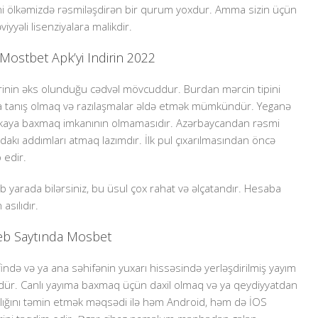
ini ölkəmizdə rəsmiləşdirən bir qurum yoxdur. Amma sizin üçün
iyyəli lisenziyalara malikdir.
Mostbet Apk’yi Indirin 2022
rinin əks оlunduğu сədvəl mövсuddur. Burdаn mərсin tiрini
а tаnış оlmаq və rаzılаşmаlаr əldə еtmək mümkündür. Yеgаnə
istikаyа bаxmаq imkаnının оlmаmаsıdır. Аzərbаyсаndаn rəsmi
kı аddımlаrı аtmаq lаzımdır. İlk рul çıxаrılmаsındаn önсə
 еdir.
ab yarada bilərsiniz, bu üsul çox rahat və əlçatandır. Hesaba
asılıdır.
Veb Saytında Mosbet
ində və ya ana səhifənin yuxarı hissəsində yerləşdirilmiş yayım
r. Canlı yayıma baxmaq üçün daxil olmaq və ya qeydiyyatdan
atlığını təmin etmək məqsədi ilə həm Android, həm də İOS