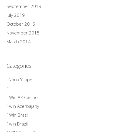
September 2019
July 2019
October 2016
November 2015
March 2014
Categories
! Non c'è tipo
1
1Win AZ Casino
1win Azerbajany
1Win Brasil
1win Brazil