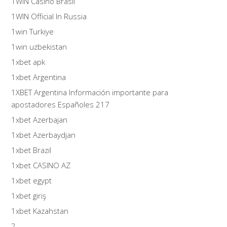
1WIN Casino Brasil
1WIN Official In Russia
1win Turkiye
1win uzbekistan
1xbet apk
1xbet Argentina
1XBET Argentina Información importante para
apostadores Españoles 217
1xbet Azerbajan
1xbet Azerbaydjan
1xbet Brazil
1xbet CASINO AZ
1xbet egypt
1xbet giriş
1xbet Kazahstan
2