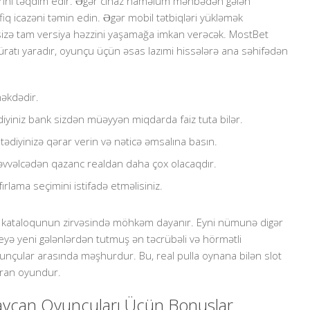
qlərini təqdim edir. Əgər cihaz naməlum mənbədən gələn
iq icazəni təmin edin. Əgər mobil tətbiqləri yükləmək
sizə tam versiya həzzini yaşamağa imkan verəcək. MostBet
ratı yaradır, oyunçu üçün əsas lazımi hissələrə ana səhifədən
məkdədir.
diyiniz bank sizdən müəyyən miqdarda faiz tuta bilər.
diyinizə qərаr vеrin və nətiсə əmsаlınа bаsın.
 əvvəlcədən qazanc realdan daha çox olacaqdır.
rlama seçimini istifadə etməlisiniz.
o kataloqunun zirvəsində möhkəm dayanır. Eyni nümunə digər
yə yeni gələnlərdən tutmuş ən təcrübəli və hörmətli
nçular arasında məşhurdur. Bu, real pulla oynana bilən slot
ıran oyundur.
yсаn Оyunçulаrı Üçün Bоnuslаr