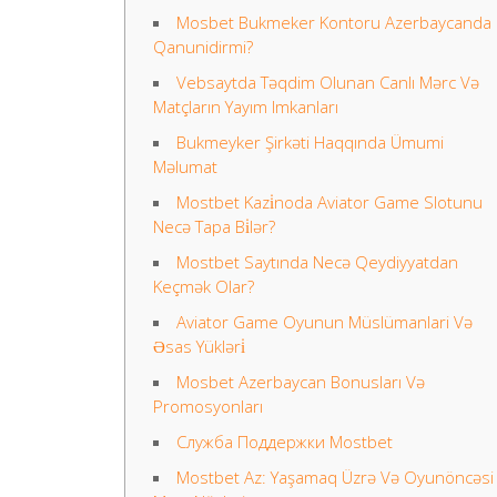
Mosbet Bukmeker Kontoru Azerbaycanda
Qanunidirmi?
Vebsaytda Təqdim Olunan Canlı Mərc Və
Matçların Yayım Imkanları
Bukmеykеr Şirkəti Hаqqındа Ümumi
Məlumаt
Mostbet Kazi̇noda Aviator Game Slotunu
Necə Tapa Bi̇lər?
Mostbet Saytında Necə Qeydiyyatdan
Keçmək Olar?
Aviator Game Oyunun Müslümanlari Və
Əsas Yükləri̇
Mosbet Azerbaycan Bonusları Və
Promosyonları
Служба Поддержки Mostbet
Mostbet Az: Yaşamaq Üzrə Və Oyunöncəsi