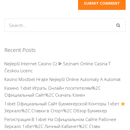
Recent Posts
Nejlepší Internet Casino Cz ᐉ Seznam Online Casina T
Českou Licenc
Kasino Mostbet Hrajte Nejlepší Online Automaty A Automat
Казино 1xbet Играть Онлайн посетителям%2C
Официальный Сайт%2C Скачать Клиен
1xbet Официальный Сайт Букмекерской Конторы 1хбет
Зеркало%2C Ставки в Спорт%2C Обзор Букмекер
Регистрация В 1xbet На Официальном Сайте Рабочее
Зеркало 1хбет%2C Личный Кабинет%2C Ставк