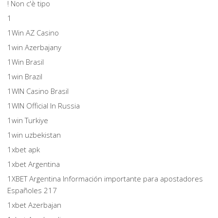
! Non c'è tipo
1
1Win AZ Casino
1win Azerbajany
1Win Brasil
1win Brazil
1WIN Casino Brasil
1WIN Official In Russia
1win Turkiye
1win uzbekistan
1xbet apk
1xbet Argentina
1XBET Argentina Información importante para apostadores
Españoles 217
1xbet Azerbajan