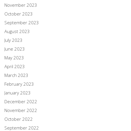
November 2023
October 2023
September 2023
August 2023
July 2023
June 2023
May 2023
April 2023
March 2023
February 2023
January 2023
December 2022
November 2022
October 2022
September 2022