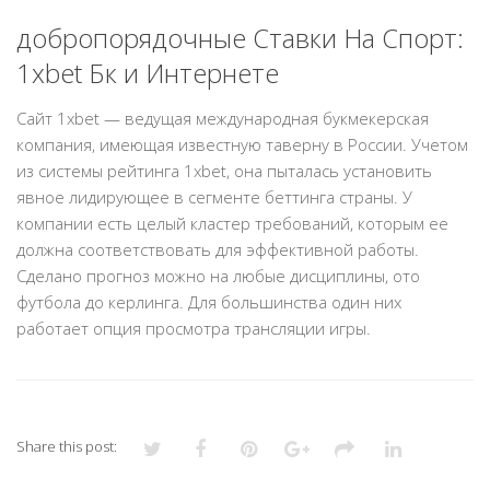
добропорядочные Ставки На Спорт:
1xbet Бк и Интернете
Сайт 1xbet — ведущая международная букмекерская
компания, имеющая известную таверну в России. Учетом
из системы рейтинга 1xbet, она пыталась установить
явное лидирующее в сегменте беттинга страны. У
компании есть целый кластер требований, которым ее
должна соответствовать для эффективной работы.
Сделано прогноз можно на любые дисциплины, ото
футбола до керлинга. Для большинства один них
работает опция просмотра трансляции игры.
Share this post: