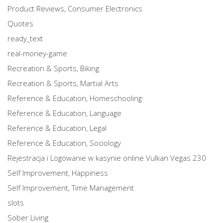
Product Reviews, Consumer Electronics
Quotes
ready_text
real-money-game
Recreation & Sports, Biking
Recreation & Sports, Martial Arts
Reference & Education, Homeschooling
Reference & Education, Language
Reference & Education, Legal
Reference & Education, Sociology
Rejestracja i Logowanie w kasynie online Vulkan Vegas 230
Self Improvement, Happiness
Self Improvement, Time Management
slots
Sober Living