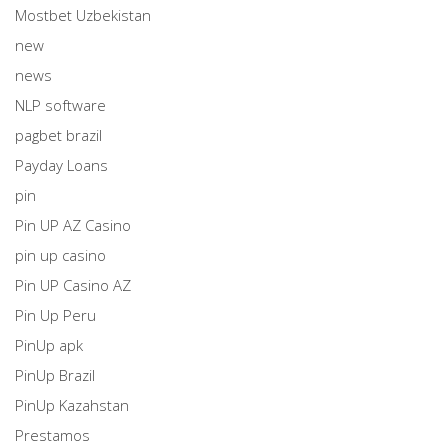
Mostbet Uzbekistan
new
news
NLP software
pagbet brazil
Payday Loans
pin
Pin UP AZ Casino
pin up casino
Pin UP Casino AZ
Pin Up Peru
PinUp apk
PinUp Brazil
PinUp Kazahstan
Prestamos