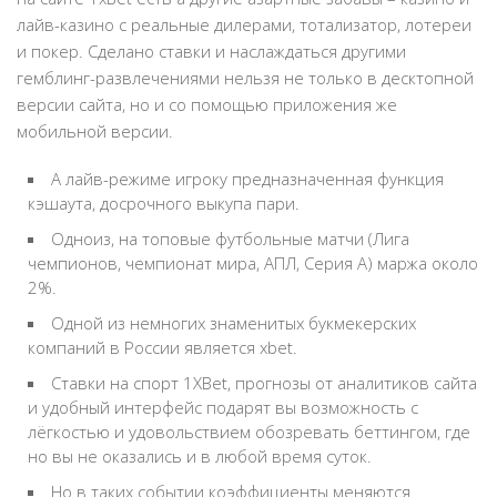
лайв-казино с реальные дилерами, тотализатор, лотереи
и покер. Сделано ставки и наслаждаться другими
гемблинг-развлечениями нельзя не только в десктопной
версии сайта, но и со помощью приложения же
мобильной версии.
А лайв-режиме игроку предназначенная функция
кэшаута, досрочного выкупа пари.
Одноиз, на топовые футбольные матчи (Лига
чемпионов, чемпионат мира, АПЛ, Серия А) маржа около
2%.
Одной из немногих знаменитых букмекерских
компаний в России является xbet.
Ставки на спорт 1XBet, прогнозы от аналитиков сайта
и удобный интерфейс подарят вы возможность с
лёгкостью и удовольствием обозревать беттингом, где
но вы не оказались и в любой время суток.
Но в таких событии коэффициенты меняются