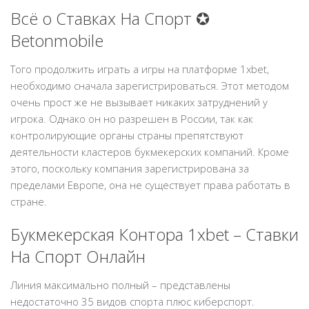
Всё о Ставках На Спорт ✪
Betonmobile
Того продолжить играть а игры на платформе 1xbet,
необходимо сначала зарегистрироваться. Этот методом
очень прост же не вызывает никаких затруднений у
игрока. Однако он но разрешен в России, так как
контролирующие органы страны препятствуют
деятельности кластеров букмекерских компаний. Кроме
этого, поскольку компания зарегистрирована за
пределами Европе, она не существует права работать в
стране.
Букмекерская Контора 1xbet – Ставки
На Спорт Онлайн
Линия максимально полный – представлены
недостаточно 35 видов спорта плюс киберспорт.