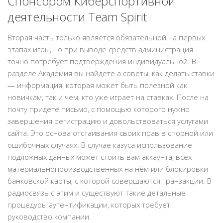
Спонсором Киберспортивной
деятельности Team Spirit
Вторая часть только является обязательной на первых
этапах игры, но при выводе средств администрация
точно потребует подтверждения индивидуальной. В
разделе Академия вы найдете а советы, как делать ставки
— информация, которая может быть полезной как
новичкам, так и чем, кто уже играет на ставках. После на
почту придете письмо, с помощью которого нужно
завершения регистрацию и довольствоваться услугами
сайта. Это основа отстаивания своих прав в спорной или
ошибочных случаях. В случае казуса использование
подложных данных может стоить вам аккаунта, всех
материальнопроизводственных на нём или блокировки
банковской карты, с которой совершаются транзакции. В
радиосвязь с этим и существуют такие детальные
процедуры аутентификации, которых требует
руководство компании.