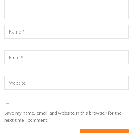
Save my name, email, and website in this browser for the
next time I comment.