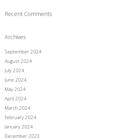
Recent Comments
Archives
September 2024
August 2024
July 2024
June 2024
May 2024
April 2024
March 2024
February 2024
January 2024
December 2023