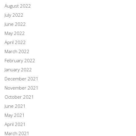
August 2022
July 2022
June 2022
May 2022
April 2022
March 2022
February 2022
January 2022
December 2021
November 2021
October 2021
June 2021
May 2021
April 2021
March 2021