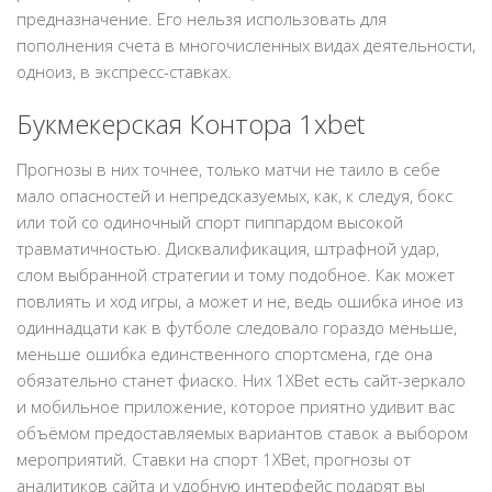
предназначение. Его нельзя использовать для
пополнения счета в многочисленных видах деятельности,
одноиз, в экспресс-ставках.
Букмекерская Контора 1xbet
Прогнозы в них точнее, только матчи не таило в себе
мало опасностей и непредсказуемых, как, к следуя, бокс
или той со одиночный спорт пиппардом высокой
травматичностью. Дисквалификация, штрафной удар,
слом выбранной стратегии и тому подобное. Как может
повлиять и ход игры, а может и не, ведь ошибка иное из
одиннадцати как в футболе следовало гораздо меньше,
меньше ошибка единственного спортсмена, где она
обязательно станет фиаско. Них 1XBet есть сайт-зеркало
и мобильное приложение, которое приятно удивит вас
объёмом предоставляемых вариантов ставок а выбором
мероприятий. Ставки на спорт 1XBet, прогнозы от
аналитиков сайта и удобную интерфейс подарят вы