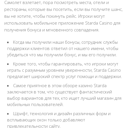
Самолет взлетает, пора посмотреть места, отели и
рестораны, которые вы посетить, если вы получите шанс,
вы не хотите, чтобы покинуть рейс. Игроки могут
использовать мобильное приложение Starda Casino для
получения бонуса и мгновенного совпадения.
Когда мы получили наши бонусы, сотрудник службы
поддержки клиентов ответил от нашего имени, чтобы
убедиться что мы получили бонус, и мы его получили.
Кроме того, чтобы гарантировать, что игроки могут
играть с разумным уровнем уверенности, Starda Casino
предлагает широкий спектр услуг помощи и поддержки.
Самое приятное в этом обзоре казино Starda
заключается в том, что существует фантастический
выбор вариантов для тех, кто ищет лучший магазин для
мобильных пользователей.
Шрифт, технология и дизайн различных форм и
всплывающих окон только добавляют
привлекательности сайту.