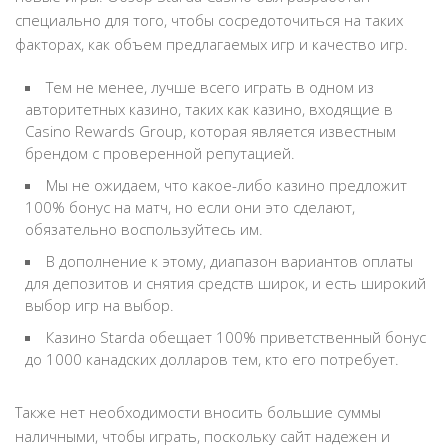
специально для того, чтобы сосредоточиться на таких
факторах, как объем предлагаемых игр и качество игр.
Тем не менее, лучше всего играть в одном из
авторитетных казино, таких как казино, входящие в
Casino Rewards Group, которая является известным
брендом с проверенной репутацией.
Мы не ожидаем, что какое-либо казино предложит
100% бонус на матч, но если они это сделают,
обязательно воспользуйтесь им.
В дополнение к этому, диапазон вариантов оплаты
для депозитов и снятия средств широк, и есть широкий
выбор игр на выбор.
Казино Starda обещает 100% приветственный бонус
до 1000 канадских долларов тем, кто его потребует.
Также нет необходимости вносить большие суммы
наличными, чтобы играть, поскольку сайт надежен и