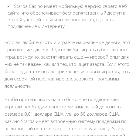
Starda Casino имеет мобильную версию своего веб-
сайта, что обеспечивает беспрепятственный доступ к
вашей учетной записи из любого места, где есть
подключение к Интернету.
Если вы любите слоты и играете на реальные деньги, это
приложение для вас. Те, кто любит играть в бесплатные
игры, возможно, захотят играть еще — игровой опыт для
них не так важен, как для тех, кто ищет азарта. Если этого
было недостаточно для привлечения новых игроков, то в
долгосрочной перспективе вас завоюют программы
лояльности.
Чтобы претендовать на это бонусное предложение,
игрокам необходимо внести минимальный депозит в
размере 0,01 доллара США или до 50 долларов США.
Казино Starda имеет встроенную систему поддержки по
электронной почте, в чате, по телефону и факсу. Starda
приветствует каждого нового игрока регистрационной