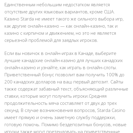
Единственным небольшим недостатком является
отсутствие других языковых вариантов, кроме США.
Казино Starda не имеет такого же сильного выбора игр,
как другие онлайн-казино — как онлайн-казино, так и
казино с кирпичом и движением, но это не является
серьезной проблемой для заядлых игроков.
Если вы новичок в онлайн-играх в Канаде, выберите
лучшие канадские онлайн-казино для лучших канадских
онлайн-казино и узнайте, как играть в онлайн-слоты.
Приветственный бонус позволит вам получить 100% до
200 канадских долларов на ваш первый депозит. Сайты
также содержат забавный текст, объясняющий различные
ставки, которые могут получить игроки.Средняя
продолжительность мяча составляет от двух до трех
секунд. В случае возникновения вопросов, Starda Casino
имеет прямую и очень заметную службу поддержки,
готовую помочь. Помимо бездепозитных бонусов, новые
игроки также могут претендовать на приветственные