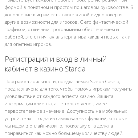
формой в понятном и простом пошаговом руководстве. В
дополнение к играм есть также живой видеопокер и
другие возможности для игроков. С его фантастической
графикой, отличным программным обеспечением и
работой, это отличная альтернатива как для новых, так и
для опытных игроков.
Регистрация и вход в личный
кабинет в казино Starda
Программа лояльности, предлагаемая Starda Casino,
предназначена для того, чтобы помочь игрокам получить
удовольствие от каждого аспекта казино. Защита
информации клиента, а не только денег, имеет
первостепенное значение. Доступность на мобильных
устройствах — одна из самых важных функций, которые
мы ищем в онлайн-казино, поскольку она должна
понравиться как можно большему количеству людей.