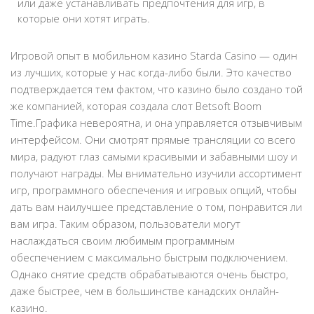
или даже устанавливать предпочтения для игр, в
которые они хотят играть.
Игровой опыт в мобильном казино Starda Casino — один
из лучших, которые у нас когда-либо были. Это качество
подтверждается тем фактом, что казино было создано той
же компанией, которая создала слот Betsoft Boom
Time.Графика невероятна, и она управляется отзывчивым
интерфейсом. Они смотрят прямые трансляции со всего
мира, радуют глаз самыми красивыми и забавными шоу и
получают награды. Мы внимательно изучили ассортимент
игр, программного обеспечения и игровых опций, чтобы
дать вам наилучшее представление о том, понравится ли
вам игра. Таким образом, пользователи могут
наслаждаться своим любимым программным
обеспечением с максимально быстрым подключением.
Однако снятие средств обрабатываются очень быстро,
даже быстрее, чем в большинстве канадских онлайн-
казино.