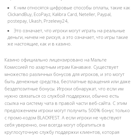
К ним относятся цифровые способы оплаты, такие как
ClickandBuy, EcoPayz, Kalibra Card, Neteller, Paypal,
postepay, Ukash, Przelewy24,
Это означает, что игроки могут играть на реальные
деньги, ничем не рискуя, а это означает, что игры такие
же настоящие, как и в казино.
Казино официально лицензировано на Мальте
Комиссией по азартным играм Канаваке. Существует
множество различных бонусов для игроков, и это могут
быть денежные средства, бесплатные вращения или даже
бездепозитные бонусы. Игроки обнаружат, что если им
нужно связаться со службой поддержки, обычно есть
ссылка на систему чата в правой части веб-сайта. С этим
предложением игроки могут получить 500% бонус только
с промо-кодом BLACKFEST. А если игроки не чувствуют
себя уверенно, они всегда могут обратиться в
круглосуточную службу поддержки клиентов, которая