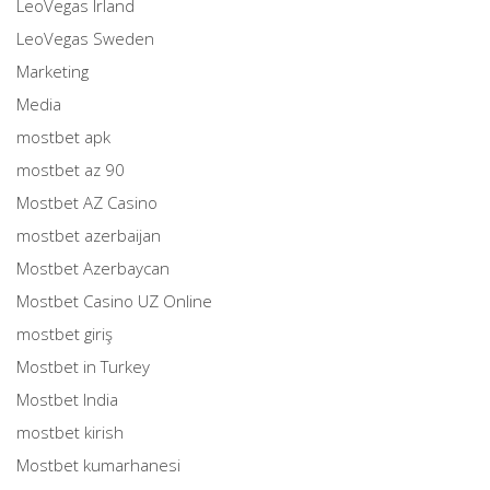
LeoVegas Irland
LeoVegas Sweden
Marketing
Media
mostbet apk
mostbet az 90
Mostbet AZ Casino
mostbet azerbaijan
Mostbet Azerbaycan
Mostbet Casino UZ Online
mostbet giriş
Mostbet in Turkey
Mostbet India
mostbet kirish
Mostbet kumarhanesi