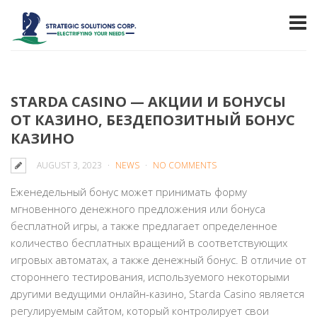
STARDA CASINO — АКЦИИ И БОНУСЫ
ОТ КАЗИНО, БЕЗДЕПОЗИТНЫЙ БОНУС
КАЗИНО
AUGUST 3, 2023
NEWS
NO COMMENTS
Еженедельный бонус может принимать форму
мгновенного денежного предложения или бонуса
бесплатной игры, а также предлагает определенное
количество бесплатных вращений в соответствующих
игровых автоматах, а также денежный бонус. В отличие от
стороннего тестирования, используемого некоторыми
другими ведущими онлайн-казино, Starda Casino является
регулируемым сайтом, который контролирует свои