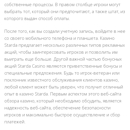
собственные процессы. В правом столбце игроки могут
выбрать тот, который они предпочитают, а также штат, из
которого выдан способ оплаты.
После того, как вы создали учетную запись, войдите в нее
со своего мобильного телефона и планшета. Казино
Starda предлагает несколько различных типов рекламных
акций, чтобы заинтересовать игроков и позволить им
выиграть еще больше. Другой важной частью бонусных
акций Starda Casino являются приветственные бонусы и
специальные предложения. Будь то игрок-ветеран или
поклонник известного обслуживания клиентов казино,
любой клиент может быть уверен, что получит отличный
опыт в казино Starda. Первым аспектом этого веб-сайта
обзора казино, который необходимо обсудить, является
надежность веб-сайта, обеспечение безопасности
игроков и максимально быстрое осуществление и сбор
платежей.