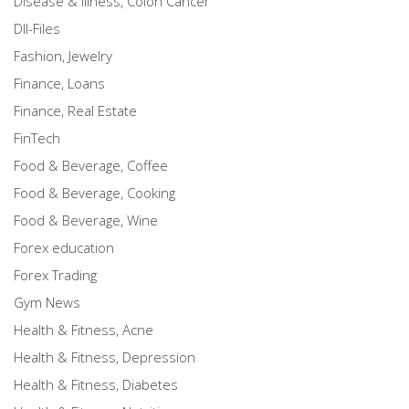
Disease & Illness, Colon Cancer
Dll-Files
Fashion, Jewelry
Finance, Loans
Finance, Real Estate
FinTech
Food & Beverage, Coffee
Food & Beverage, Cooking
Food & Beverage, Wine
Forex education
Forex Trading
Gym News
Health & Fitness, Acne
Health & Fitness, Depression
Health & Fitness, Diabetes