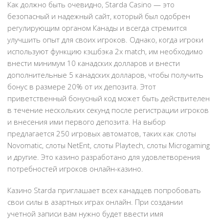
Как должно быть очевидно, Starda Casino — это
безопасный и надежный сайт, который был одобрен
регулирующим органом Канады и всегда стремится
улучшить опыт для своих игроков. Однако, когда игроки
используют функцию кэшбэка 2x match, им необходимо
внести минимум 10 канадских долларов и внести
дополнительные 5 канадских долларов, чтобы получить
бонус в размере 20% от их депозита. Этот
приветственный бонусный код может быть действителен
в течение нескольких секунд после регистрации игроков
и внесения ими первого депозита. На выбор
предлагается 250 игровых автоматов, таких как слоты
Novomatic, слоты NetEnt, слоты Playtech, слоты Microgaming
и другие. Это казино разработано для удовлетворения
потребностей игроков онлайн-казино.
Казино Starda приглашает всех канадцев попробовать
свои силы в азартных играх онлайн. При создании
учетной записи вам нужно будет ввести имя