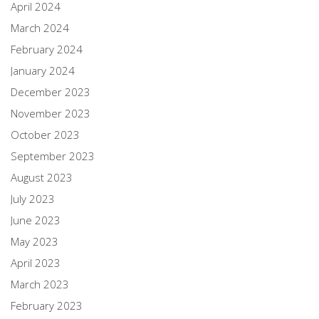
April 2024
March 2024
February 2024
January 2024
December 2023
November 2023
October 2023
September 2023
August 2023
July 2023
June 2023
May 2023
April 2023
March 2023
February 2023