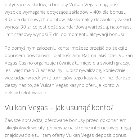
dotyczące zakładów, a bonusy Vulkan Vegas mają dość
wysokie wymagania dotyczące zakładów – 40x dla bonusu i
30x dla darmowych obrotów. Maksymalny dozwolony zakład
wynosi 30 zł, co jest dość standardową wartością, natomiast
limit czasowy wynosi 7 dni od momentu aktywacji bonusu.
Po pomyślnym założeniu konta, możesz przejść do sekcji z
bonusem powitalnym i płatnościami. Raz na jakiś czas, Vulkan
Vegas Casino organizuje również turnieje dla swoich graczy.
Jeśli więc mało Ci adrenaliny i lubisz rywalizację, koniecznie
weź udział w jednym z turniejów tego kasyna online. Bardzo
cieszy nas to, że Vulcan Vegas kasyno oferuje konto w
polskich złotówkach.
Vulkan Vegas – Jak usunąć konto?
Zawsze sprawdzaj oferowane bonusy przed dokonaniem
jakiejkolwiek wpłaty, ponieważ na stronie internetowej mogą
znajdować się tu i tam oferty Vulkan Vegas deposit bonus.