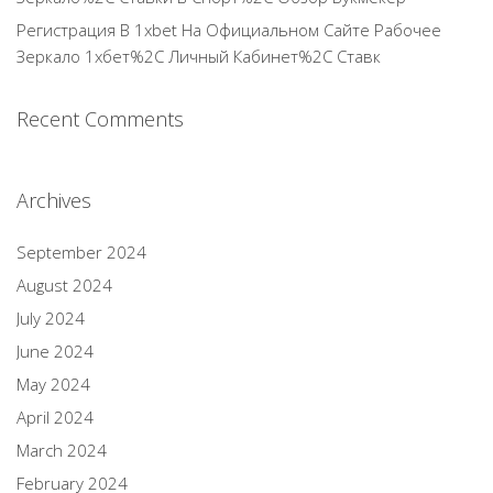
Регистрация В 1xbet На Официальном Сайте Рабочее
Зеркало 1хбет%2C Личный Кабинет%2C Ставк
Recent Comments
Archives
September 2024
August 2024
July 2024
June 2024
May 2024
April 2024
March 2024
February 2024