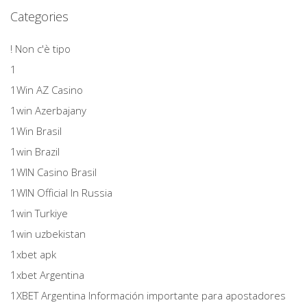
Categories
! Non c'è tipo
1
1Win AZ Casino
1win Azerbajany
1Win Brasil
1win Brazil
1WIN Casino Brasil
1WIN Official In Russia
1win Turkiye
1win uzbekistan
1xbet apk
1xbet Argentina
1XBET Argentina Información importante para apostadores