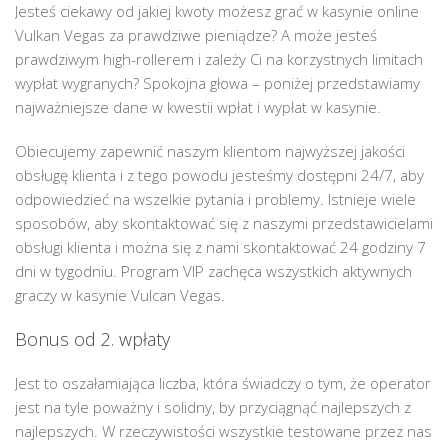
Jesteś ciekawy od jakiej kwoty możesz grać w kasynie online
Vulkan Vegas za prawdziwe pieniądze? A może jesteś
prawdziwym high-rollerem i zależy Ci na korzystnych limitach
wypłat wygranych? Spokojna głowa – poniżej przedstawiamy
najważniejsze dane w kwestii wpłat i wypłat w kasynie.
Obiecujemy zapewnić naszym klientom najwyższej jakości
obsługę klienta i z tego powodu jesteśmy dostępni 24/7, aby
odpowiedzieć na wszelkie pytania i problemy. Istnieje wiele
sposobów, aby skontaktować się z naszymi przedstawicielami
obsługi klienta i można się z nami skontaktować 24 godziny 7
dni w tygodniu. Program VIP zachęca wszystkich aktywnych
graczy w kasynie Vulcan Vegas.
Bonus od 2. wpłaty
Jest to oszałamiająca liczba, która świadczy o tym, że operator
jest na tyle poważny i solidny, by przyciągnąć najlepszych z
najlepszych. W rzeczywistości wszystkie testowane przez nas