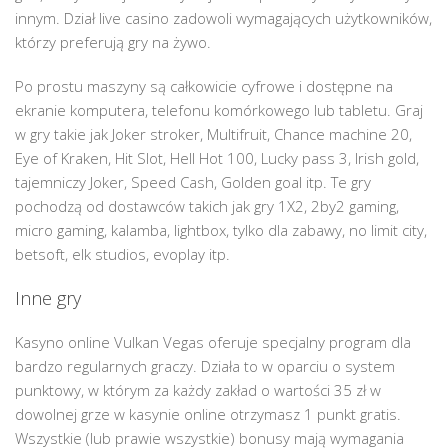
innym. Dział live casino zadowoli wymagających użytkowników,
którzy preferują gry na żywo.
Po prostu maszyny są całkowicie cyfrowe i dostępne na
ekranie komputera, telefonu komórkowego lub tabletu. Graj
w gry takie jak Joker stroker, Multifruit, Chance machine 20,
Eye of Kraken, Hit Slot, Hell Hot 100, Lucky pass 3, Irish gold,
tajemniczy Joker, Speed ​​Cash, Golden goal itp. Te gry
pochodzą od dostawców takich jak gry 1X2, 2by2 gaming,
micro gaming, kalamba, lightbox, tylko dla zabawy, no limit city,
betsoft, elk studios, evoplay itp.
Inne gry
Kasyno online Vulkan Vegas oferuje specjalny program dla
bardzo regularnych graczy. Działa to w oparciu o system
punktowy, w którym za każdy zakład o wartości 35 zł w
dowolnej grze w kasynie online otrzymasz 1 punkt gratis.
Wszystkie (lub prawie wszystkie) bonusy mają wymagania