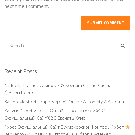
next time I comment.
Recent Posts
Nejlepší Internet Casino Cz ᐉ Seznam Online Casina T
Českou Licenc
Kasino Mostbet Hrajte Nejlepší Online Automaty A Automat
Казино 1xbet Играть Онлайн посетителям%2C
Официальный Сайт%2C Скачать Клиен
1xbet Официальный Сайт Букмекерской Конторы 1хбет
Зеркало%2C Ставки в Спорт%2C Обзор Букмекер