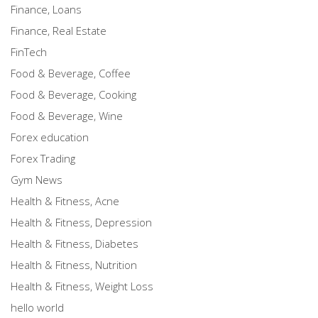
Finance, Loans
Finance, Real Estate
FinTech
Food & Beverage, Coffee
Food & Beverage, Cooking
Food & Beverage, Wine
Forex education
Forex Trading
Gym News
Health & Fitness, Acne
Health & Fitness, Depression
Health & Fitness, Diabetes
Health & Fitness, Nutrition
Health & Fitness, Weight Loss
hello world