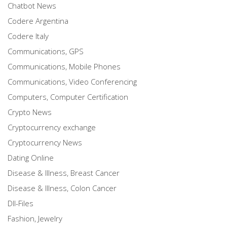
Chatbot News
Codere Argentina
Codere Italy
Communications, GPS
Communications, Mobile Phones
Communications, Video Conferencing
Computers, Computer Certification
Crypto News
Cryptocurrency exchange
Cryptocurrency News
Dating Online
Disease & Illness, Breast Cancer
Disease & Illness, Colon Cancer
Dll-Files
Fashion, Jewelry