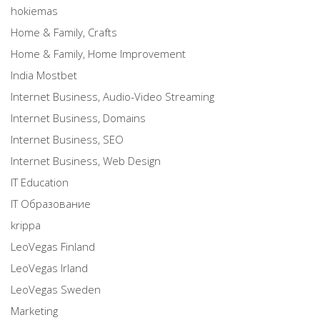
hokiemas
Home & Family, Crafts
Home & Family, Home Improvement
India Mostbet
Internet Business, Audio-Video Streaming
Internet Business, Domains
Internet Business, SEO
Internet Business, Web Design
IT Education
IT Образование
krippa
LeoVegas Finland
LeoVegas Irland
LeoVegas Sweden
Marketing