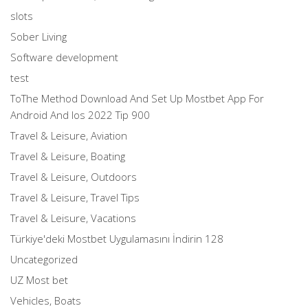
slots
Sober Living
Software development
test
ToThe Method Download And Set Up Mostbet App For
Android And Ios 2022 Tip 900
Travel & Leisure, Aviation
Travel & Leisure, Boating
Travel & Leisure, Outdoors
Travel & Leisure, Travel Tips
Travel & Leisure, Vacations
Türkiye'deki Mostbet Uygulamasını İndirin 128
Uncategorized
UZ Most bet
Vehicles, Boats