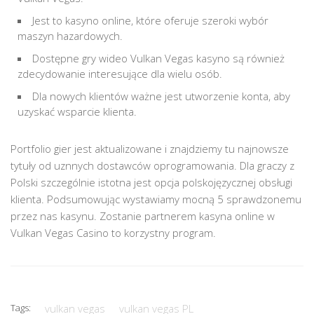
Jest to kasyno online, które oferuje szeroki wybór
maszyn hazardowych.
Dostępne gry wideo Vulkan Vegas kasyno są również
zdecydowanie interesujące dla wielu osób.
Dla nowych klientów ważne jest utworzenie konta, aby
uzyskać wsparcie klienta.
Portfolio gier jest aktualizowane i znajdziemy tu najnowsze
tytuły od uznnych dostawców oprogramowania. Dla graczy z
Polski szczególnie istotna jest opcja polskojęzycznej obsługi
klienta. Podsumowując wystawiamy mocną 5 sprawdzonemu
przez nas kasynu. Zostanie partnerem kasyna online w
Vulkan Vegas Casino to korzystny program.
Tags:
vulkan vegas
vulkan vegas PL