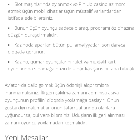
Slot maşınlarında əylənmək və Pin Up casino az mərc
etmək üçün mobil cihazlar üçün müxtəlif variantlardan
istifadə edə bilərsiniz.
Bunun üçün oyunçu sadəcə olaraq, proqramı öz cihazına
düzgün quraşdırmalıdır.
Kazinoda aparılan bütün pul əməliyyatları son dərəcə
diqqətlə qorunur.
Kazino, qumar oyunçularını rulet və müxtəlif kart
oyunlarında sınamağa hazırdır – hər kəs şansını tapa biləcək.
Aviator-da qalib gəlmək üçün ödənişli alqoritmlərə
inanmamalısınız. İlk geri çəkilmə zamanı administrasiya
oyunçunun profilini diqqətlə yoxlamağa başlayır. Onun
göstərdiyi məlumatlar onun təfərrüatlarında olanlara
uyğundursa, pul verə bilərsiniz. Uduşların ilk geri alınması
zamanı oyunçu yoxlamadan keçməlidir.
Yeni Mesajlar