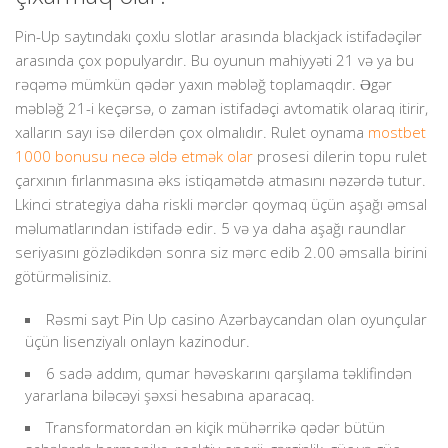
Pin-Up saytındakı çoxlu slotlar arasında blackjack istifadəçilər
arasında çox populyardır. Bu oyunun mahiyyəti 21 və ya bu
rəqəmə mümkün qədər yaxın məbləğ toplamaqdır. Əgər
məbləğ 21-i keçərsə, o zaman istifadəçi avtomatik olaraq itirir,
xalların sayı isə dilerdən çox olmalıdır. Rulet oynama
mostbet
1000 bonusu necə əldə etmək olar
prosesi dilerin topu rulet
çarxının fırlanmasına əks istiqamətdə atmasını nəzərdə tutur.
Lkinci strategiya daha riskli mərclər qoymaq üçün aşağı əmsal
məlumatlarından istifadə edir. 5 və ya daha aşağı raundlar
seriyasını gözlədikdən sonra siz mərc edib 2.00 əmsalla birini
götürməlisiniz.
Rəsmi sayt Pin Up casino Azərbaycandan olan oyunçular
üçün lisenziyalı onlayn kazinodur.
6 sadə addım, qumar həvəskarını qarşılama təklifindən
yararlana biləcəyi şəxsi hesabına aparacaq.
Transformatordan ən kiçik mühərrikə qədər bütün