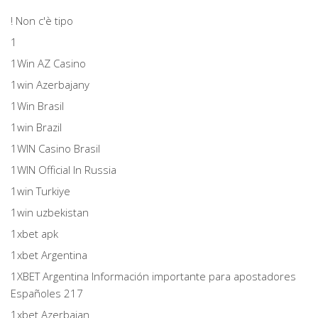
! Non c'è tipo
1
1Win AZ Casino
1win Azerbajany
1Win Brasil
1win Brazil
1WIN Casino Brasil
1WIN Official In Russia
1win Turkiye
1win uzbekistan
1xbet apk
1xbet Argentina
1XBET Argentina Información importante para apostadores
Españoles 217
1xbet Azerbajan