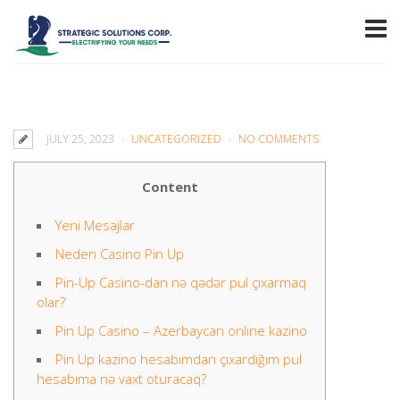
JULY 25, 2023
UNCATEGORIZED
NO COMMENTS
Content
Yeni Mesajlar
Neden Casino Pin Up
Pin-Up Casino-dan nə qədər pul çıxarmaq
olar?
Pin Up Casino – Azerbaycan online kazino
Pin Up kazino hesabımdan çıxardığım pul
hesabıma nə vaxt oturacaq?