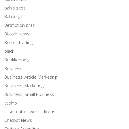
bahis sitesi
Bahsegel
Betmotion brazil
Bitcoin News
Bitcoin Trading
black
Bookkeeping
Business
Business, Article Marketing
Business, Marketing
Business, Small Business
casino
casino-utan-svensk-licens
Chatbot News
Codere Argentina