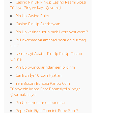
Casino Pin UP Pin-up Casino Resmi Sitesi
Türkiye Giriş ve Kayıt Çevrimiçi
Pin Up Casino Rulet
Casino Pin Up Azerbaycan
Pin Up kazinosunun mobil versiyası varmı?
Pul çıxarmaq və əmanəti necə doldurmaq
olar?
rəsmi sayt Aviator Pin Up PinUp Casino
Online
Pin Up oyuncularından geri bildirim
Canlı En İyi 10 Coin Fiyatları
Yeni Bitcoin Borsası Paribu Com
Türkiye’nin Kripto Para Potansiyelini Açığa
Çıkarmak Istiyor
Pin Up kazinosunda bonuslar
Pepe Coin Fiyat Tahmini: Pepe Son 7