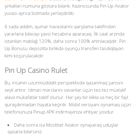
şirkətləri nümunə göstərə bilərik. Kazinosunda Pin-Up Aviator
yuvası ayrıca bölmədə yerləşdirilib.
6 sadə addım, qumar həvəskarını qarşılama təklifindən
yararlana biləcəyi şəxsi hesabına aparacaq. İlk saat ərzində
istənilən məbləğ 120%, daha sonra 100% artırılacaqdır. Pin
Up Bonusu depozitlə birlikdə oyunçu transferi təsdiqləyən
kimi köçürüləcəkdir.
Pin Up Casino Rulet
Bu, insanın uzunmüddətli perspektivdə qazanmaq şansını
xeyli artırır. İdman mərclərini sevənlər üçün tez-tez müxtəlif
əlavə mükafatlar təklif olunur. Hər şey bir kliklə və heç bir fayl
quraşdırmadan həyata keçirilir. Mobil versiyanı oynamaq üçün
telefonunuza Pinup.APK indirməyinizə ehtiyac yoxdur.
Daha sonra isə Mostbet Aviator oynayaraq uduşlar
qazana bilərsiniz.