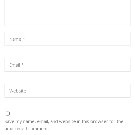
Save my name, email, and website in this browser for the
next time I comment.