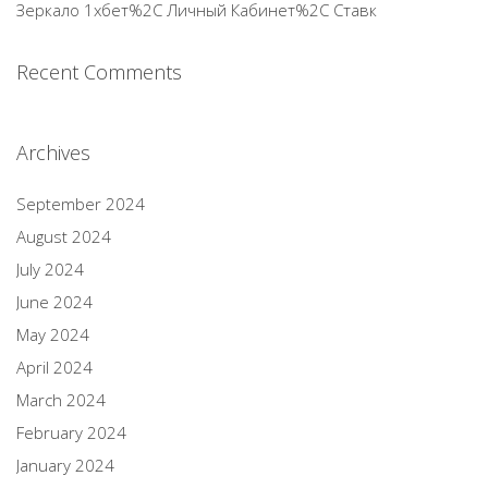
Зеркало 1хбет%2C Личный Кабинет%2C Ставк
Recent Comments
Archives
September 2024
August 2024
July 2024
June 2024
May 2024
April 2024
March 2024
February 2024
January 2024