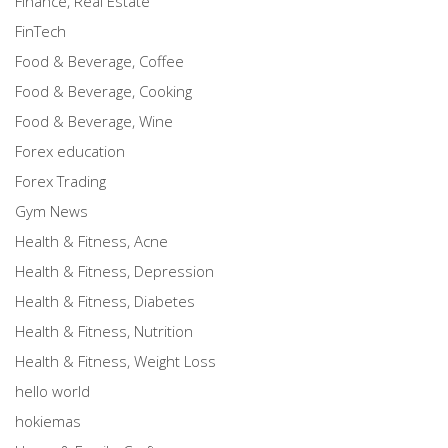
Finance, Real Estate
FinTech
Food & Beverage, Coffee
Food & Beverage, Cooking
Food & Beverage, Wine
Forex education
Forex Trading
Gym News
Health & Fitness, Acne
Health & Fitness, Depression
Health & Fitness, Diabetes
Health & Fitness, Nutrition
Health & Fitness, Weight Loss
hello world
hokiemas