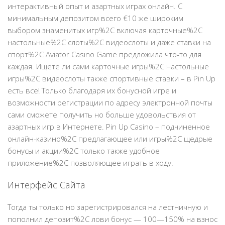
интерактивный опыт и азартных играх онлайн. С
минимальным депозитом всего €10 же широким
выбором знаменитых игр%2C включая карточные%2C
настольные%2C слоты%2C видеослоты и даже ставки на
спорт%2C Aviator Casino Game предложила что-то для
каждая. Ищете ли сами карточные игры%2C настольные
игры%2C видеослоты также спортивные ставки – в Pin Up
есть все! Только благодаря их бонусной игре и
возможности регистрации по адресу электронной почты
сами сможете получить но больше удовольствия от
азартных игр в Интернете. Pin Up Casino – подчиненное
онлайн-казино%2C предлагающее или игры%2C щедрые
бонусы и акции%2C только также удобное
приложение%2C позволяющее играть в ходу.
Интерфейс Сайта
Тогда ты только но зарегистрировался на лестничную и
пополнил депозит%2C лови бонус — 100—150% на взнос