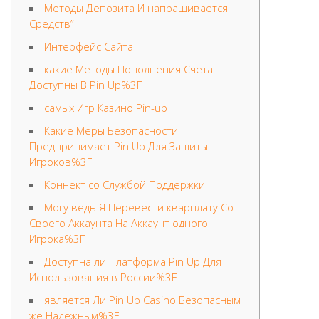
Методы Депозита И напрашивается
Средств”
Интерфейс Сайта
какие Методы Пополнения Счета
Доступны В Pin Up%3F
самых Игр Казино Pin-up
Какие Меры Безопасности
Предпринимает Pin Up Для Защиты
Игроков%3F
Коннект со Службой Поддержки
Могу ведь Я Перевести кварплату Со
Своего Аккаунта На Аккаунт одного
Игрока%3F
Доступна ли Платформа Pin Up Для
Использования в России%3F
является Ли Pin Up Casino Безопасным
же Надежным%3F