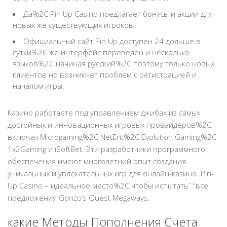
Да%2C Pin Up Casino предлагает бонусы и акции для
новых же существующих игроков.
Официальный сайт Pin Up доступен 24 дольше в
сутки%2C же интерфейс переведен и несколько
языков%2C начиная русский%2C поэтому только новых
клиентов но возникнет проблем с регистрацией и
началом игры.
Казино работаете под управлением джибах из самых
достойных и инновационных игровых провайдеров%2C
включая Microgaming%2C NetEnt%2C Evolution Gaming%2C
1x2Gaming и iSoftBet. Эти разработчики программного
обеспечения имеют многолетний опыт создания
уникальных и увлекательных игр для онлайн-казино. Pin-
Up Casino – идеальное место%2C чтобы испытать” “все
предложения Gonzo’s Quest Megaways.
какие Методы Пополнения Счета