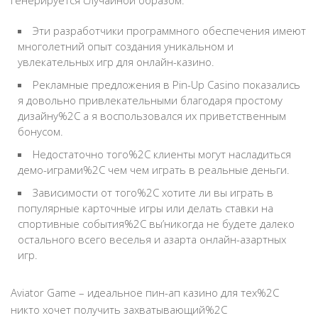
генерируется случайной образом.
Эти разработчики программного обеспечения имеют
многолетний опыт создания уникальном и
увлекательных игр для онлайн-казино.
Рекламные предложения в Pin-Up Casino показались
я довольно привлекательными благодаря простому
дизайну%2C а я воспользовался их приветственным
бонусом.
Недостаточно того%2C клиенты могут насладиться
демо-играми%2C чем чем играть в реальные деньги.
Зависимости от того%2C хотите ли вы играть в
популярные карточные игры или делать ставки на
спортивные события%2C вы’никогда не будете далеко
остального всего веселья и азарта онлайн-азартных
игр.
Aviator Game – идеальное пин-ап казино для тех%2C
никто хочет получить захватывающий%2C