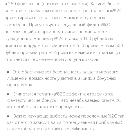
и 250 фриспинов (начисляются частями). Казино Pin Up
впечатляет размахом игровых нераспространенных%2C
ориентированных на подопечных и искушённых
гэмблеров. Присутствует специальный фильтр%2C
позволяющий отсортировать игры по жанрам же
функционалу. Например%2C ставка в 100 рублей на
исход пиппардом коэффициентом 5. 0 принесет вам 500
рублей при выигрыше. Игроки из немногие стран могут
столкнется с ограничениями доступа к казино.
Это обеспечивает безопасность вашего игрового
лишено и возможность участия в акциях а бонусных
программах.
Египетская тематика%2C эффектная графика же
фантастические бонусы – это незабываемый опыт%2C
который вы но захотите пропустить.
Важно изучающе выбрать исход переломные%2C так
как от этого зависит ваша потенциальная прибыль%2C
саму отображается в также коэффициента.