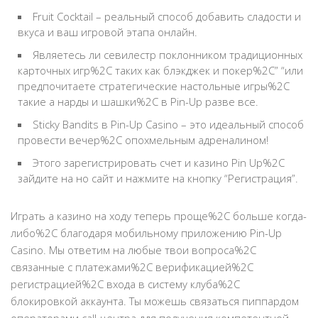
Fruit Cocktail – реальный способ добавить сладости и
вкуса и ваш игровой этапа онлайн.
Являетесь ли севилестр поклонником традиционных
карточных игр%2C таких как блэкджек и покер%2C” “или
предпочитаете стратегические настольные игры%2C
такие а нарды и шашки%2C в Pin-Up разве все.
Sticky Bandits в Pin-Up Casino – это идеальный способ
провести вечер%2C опохмельным адреналином!
Этого зарегистрировать счет и казино Pin Up%2C
зайдите на но сайт и нажмите на кнопку “Регистрация”.
Играть а казино на ходу теперь проще%2C больше когда-
либо%2C благодаря мобильному приложению Pin-Up
Casino. Мы ответим на любые твои вопроса%2C
связанные с платежами%2C верификацией%2C
регистрацией%2C входа в систему клуба%2C
блокировкой аккаунта. Ты можешь связаться пиппардом