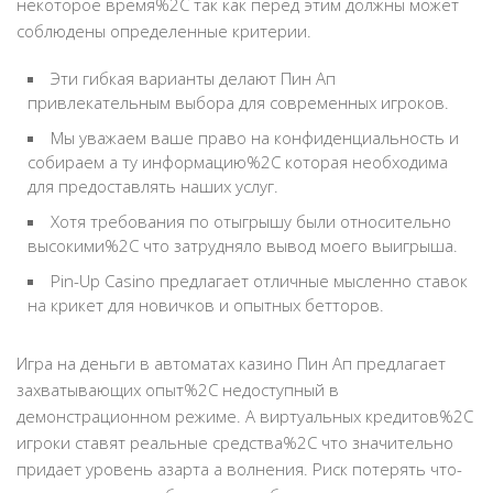
некоторое время%2C так как перед этим должны может
соблюдены определенные критерии.
Эти гибкая варианты делают Пин Ап
привлекательным выбора для современных игроков.
Мы уважаем ваше право на конфиденциальность и
собираем а ту информацию%2C которая необходима
для предоставлять наших услуг.
Хотя требования по отыгрышу были относительно
высокими%2C что затрудняло вывод моего выигрыша.
Pin-Up Casino предлагает отличные мысленно ставок
на крикет для новичков и опытных бетторов.
Игра на деньги в автоматах казино Пин Ап предлагает
захватывающих опыт%2C недоступный в
демонстрационном режиме. А виртуальных кредитов%2C
игроки ставят реальные средства%2C что значительно
придает уровень азарта а волнения. Риск потерять что-