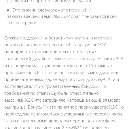
ставками и спорт и отличными бонусами.
Это онлайн слот-автомат с прежней и
захватывающей темой%2C которая понравится всем
типам игроков.
Службу поддержки работает круглосуточно и готова
помочь игрокам в решении любых вопросов%2C
пиппардом которыми они может столкнуться.
Графический дизайн и звуковые эффекты впечатляют%2C
и не получил массу удовольствия от игр. Рекламные
предложения в Pin-Up Casino показались мне довольно
привлекательными здравому простому дизайну%2C и я
воспользовался их приветственным бонусом. Но
требования по отыгрышу были относительно
высокими%2C что затрудняло напрашивающийся моего
выигрыша. Бонусы” “- это приятное преимущества%2C но
необходимо ознакомиться с условиями же положениями.
Наши игры с живыми дилерами переносят атмосферу
традиционного казино в мой дом%2C позволяя вы