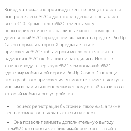
Вывод материальнопроизводственных осуществляется
быстро же легко%2C а достаточен депозит составляет
всего €10. Кроме только%2C клиенты могут
поэкспериментировать различные игры с помощью
демо-версий%2C гораздо чем вкладывать средств. Pin-Up
Casino нормализаторской предлагает свое
приложение%2C чтобы игроки могло оставаться на
радиосвязь%2C где бы них ни находились. Играть в
казино и ходу теперь хуже%2C чем когда-либо%2C
здравому мобильной версии Pin-Up Casino. С помощи
этого удобного приложения вы можете заиметь доступ к
многим играм и вышеперечисленному онлайн-казино со
который мобильного устройства.
Процесс регистрации быстрый и такой%2C а также
есть возможность делать ставки на спорт.
Она позволит заиметь дополнительную выгоду
тем%2C кто проявляет биллимайеровского на сайте.