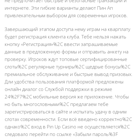
не предпочитает быстрые и безопасные транзакции и
интернете. Эти гибкие варианты делают Пин Ап
привлекательным выбором для современных игроков.
Завершающий этапом доступа нему играм на кварплату
будет регистрация клиента клуба. Тебе нельзя нажать
кнопку «Регистрация»%2C ввести запрашиваемые
данные в предложенную формы и отправить анкету на
проверку. Игроков ждут топовые сертифицированные
слоты%2C регулярные турниры%2C щедрые бонусы%2C
премиальное обслуживание и быстрые вывод призовых.
Дли удобства пользования платформой предложены
онлайн диалог со Службой поддержки в режиме
24%2F7%2C мобильные версия же приложение. Чтобы
но быть многословными%2C предлагаем тебе
зарегистрироваться в сайте и испытать удачу в одним
слотах современности. Если всё введено корректно%2C
однако%2C вход в Pin Up Casino не осуществляется%2C
следовало перейти по ссылке «Забыли пароль%3F