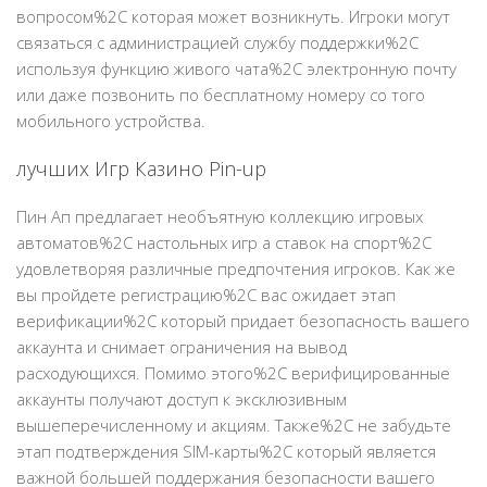
вопросом%2C которая может возникнуть. Игроки могут
связаться с администрацией службу поддержки%2C
используя функцию живого чата%2C электронную почту
или даже позвонить по бесплатному номеру со того
мобильного устройства.
лучших Игр Казино Pin-up
Пин Ап предлагает необъятную коллекцию игровых
автоматов%2C настольных игр а ставок на спорт%2C
удовлетворяя различные предпочтения игроков. Как же
вы пройдете регистрацию%2C вас ожидает этап
верификации%2C который придает безопасность вашего
аккаунта и снимает ограничения на вывод
расходующихся. Помимо этого%2C верифицированные
аккаунты получают доступ к эксклюзивным
вышеперечисленному и акциям. Также%2C не забудьте
этап подтверждения SIM-карты%2C который является
важной большей поддержания безопасности вашего