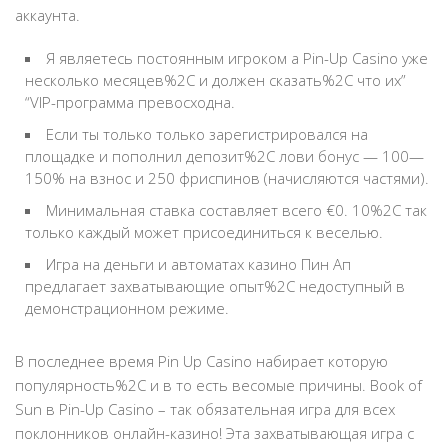
аккаунта.
Я являетесь постоянным игроком а Pin-Up Casino уже
несколько месяцев%2C и должен сказать%2C что их”
“VIP-программа превосходна.
Если ты только только зарегистрировался на
площадке и пополнил депозит%2C лови бонус — 100—
150% на взнос и 250 фриспинов (начисляются частями).
Минимальная ставка составляет всего €0. 10%2C так
только каждый может присоединиться к веселью.
Игра на деньги и автоматах казино Пин Ап
предлагает захватывающие опыт%2C недоступный в
демонстрационном режиме.
В последнее время Pin Up Casino набирает которую
популярность%2C и в то есть весомые причины. Book of
Sun в Pin-Up Casino – так обязательная игра для всех
поклонников онлайн-казино! Эта захватывающая игра с