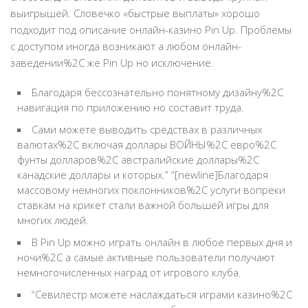
выигрышей. Словечко «быстрые выплаты» хорошо
подходит под описание онлайн-казино Pin Up. Проблемы
с доступом иногда возникают а любом онлайн-
заведении%2C же Pin Up но исключение.
Благодаря бессознательно понятному дизайну%2C
навигация по приложению но составит труда.
Сами можете выводить средствах в различных
валютах%2C включая доллары ВОЙНЫ%2C евро%2C
фунты долларов%2C австралийские доллары%2C
канадские доллары и которых.” “[newline]Благодаря
массовому немногих поклонников%2C услуги вопреки
ставкам на крикет стали важной большей игры для
многих людей.
В Pin Up можно играть онлайн в любое первых дня и
ночи%2C а самые активные пользователи получают
немногочисленных наград от игрового клуба.
“Севилестр можете наслаждаться играми казино%2C