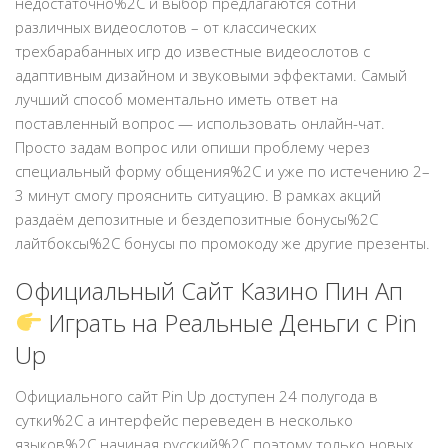
недостаточно%2C и выбор предлагаются сотни
различных видеослотов – от классических
трехбарабанных игр до известные видеослотов с
адаптивным дизайном и звуковыми эффектами. Самый
лучший способ моментально иметь ответ на
поставленный вопрос — использовать онлайн-чат.
Просто задам вопрос или опиши проблему через
специальный форму общения%2C и уже по истечению 2–
3 минут смогу прояснить ситуацию. В рамках акций
раздаём депозитные и бездепозитные бонусы%2C
лайтбоксы%2C бонусы по промокоду же другие презенты.
Официальный Сайт Казино Пин Ап
Играть на Реальные Деньги с Pin
Up
Официального сайт Pin Up доступен 24 полугода в
сутки%2C а интерфейс переведен в несколько
языков%2C начиная русский%2C поэтому только новых