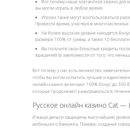
Вот почему наше элегантное казино для 
вы могли играть в любое время.
Игроки также могут воспользоваться раз
провести время, участвуя в многочисленных 
На более высоком уровне находятся бонус
размере 100% от суммы, а также 10 бесплат
Вы получите свои бонусные кредиты после 
вращений (в зависимости от того, что меньш
Вот почему у нас есть множество замечательны
чтобы вы могли испытать лучшие и единствен
онлайн-казино включают 100% бонус до 300 €
которые продолжают разыгрываться в течение 
Русское онлайн казино Cat — 
И ваши деньги защищены высочайшим уровнем
мобильного банкинга. Помимо создания совер