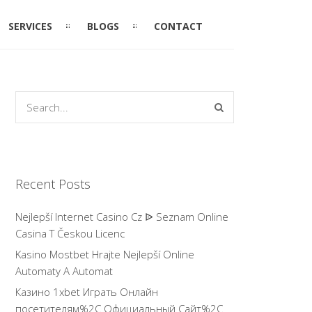
SERVICES
BLOGS
CONTACT
Recent Posts
Nejlepší Internet Casino Cz ᐉ Seznam Online
Casina T Českou Licenc
Kasino Mostbet Hrajte Nejlepší Online
Automaty A Automat
Казино 1xbet Играть Онлайн
посетителям%2C Официальный Сайт%2C