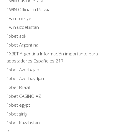
1WIN Casino Brasil
1WIN Official In Russia
1win Turkiye
1win uzbekistan
1xbet apk
1xbet Argentina
1XBET Argentina Información importante para
apostadores Españoles 217
1xbet Azerbajan
1xbet Azerbaydjan
1xbet Brazil
1xbet CASINO AZ
1xbet egypt
1xbet giriş
1xbet Kazahstan
2