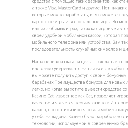
средства с помощью таких вариантов, как стан
а также Visa, MasterCard и другие. Нет никак
которые можно заработать, и вы сможете полу
карточные игры и все остальные игры. Вы мо
ваших любимых играх, таких как игровые автом
своей удобной мобильной кассой, которая поз
мобильного телефона или устройства. Вам та
последовательность случайных символов и циф
Наша первая и главная цель — сделать ваш о
настолько уверены, что нашли все способы по
вы можете получить доступ к своим бонусным 
барабанах.Преимущества бонусов для новых иг
легко, но когда вы хотите вывести средства с
Казино Cat, известное как Cat, позволяет игр
качестве и является первым казино в Интерн
казино, оно оптимизировано для мобильных ус
у себя на ладони. Казино было разработано с
технологии, используемой в современных бра