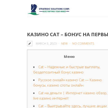
КАЗИНО CAT – БОНУС НА ПЕР
MARCH 3, 2023
NEW
NO COMMENTS
Меню
Cat – Надежные и быстрые выплаты,
бездепозитный бонус казино
Русское онлайн казино Cat — Казино
бонусы, казино слоты онлайн
Cat на деньги | Интернет казино обзор,
live казино интернет
Cat – Выигрывайте здесь, лучшие акции