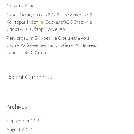
Скачать Клиен
1xbet Официальный Сайт Букмекерской
Конторы 1хбет
Зеркало%2C Ставки в
Спорт%2C Обзор Букмекер
Регистрация В 1xbet На Официальном
Сайте Рабочее Зеркало 1хбет%2C Личный
Кабинет%2C Ставк
Recent Comments
Archives
September 2024
August 2024