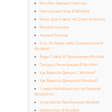
Мостбет Зеркало Рабочее
Настольные Игры В Mostbet
Бонус Для Ставок На Спорт И Казино
Mostbet Скачать
Акции И Бонусы
Есть Ли Какие-либо Ограничения В
Mostbet?
Виды Ставок В Приложении Mostbet
Процесс Регистрации В Мостбет
Как Вывести Деньги С Mostbet?
Как Вывести Деньги Из Mostbet?
Ставки На Киберспорт На Зеркале
Mostbet Kz
Установите Приложение Mostbet
Киберспорт В Mostbet