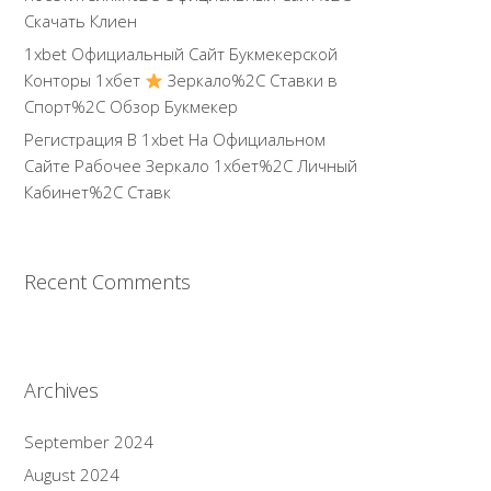
Скачать Клиен
1xbet Официальный Сайт Букмекерской
Конторы 1хбет
Зеркало%2C Ставки в
Спорт%2C Обзор Букмекер
Регистрация В 1xbet На Официальном
Сайте Рабочее Зеркало 1хбет%2C Личный
Кабинет%2C Ставк
Recent Comments
Archives
September 2024
August 2024