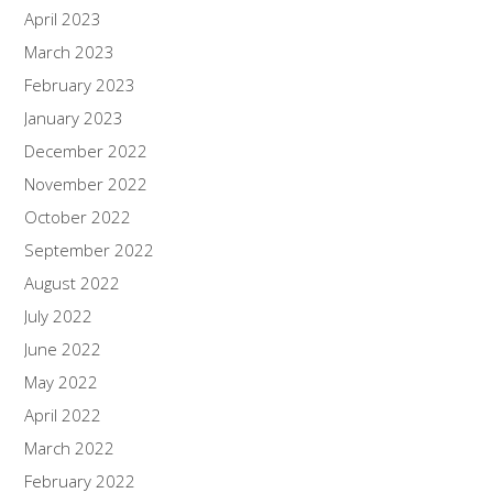
April 2023
March 2023
February 2023
January 2023
December 2022
November 2022
October 2022
September 2022
August 2022
July 2022
June 2022
May 2022
April 2022
March 2022
February 2022