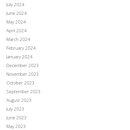
July 2024
June 2024
May 2024
April 2024
March 2024
February 2024
January 2024
December 2023
November 2023
October 2023
September 2023
August 2023
July 2023
June 2023
May 2023