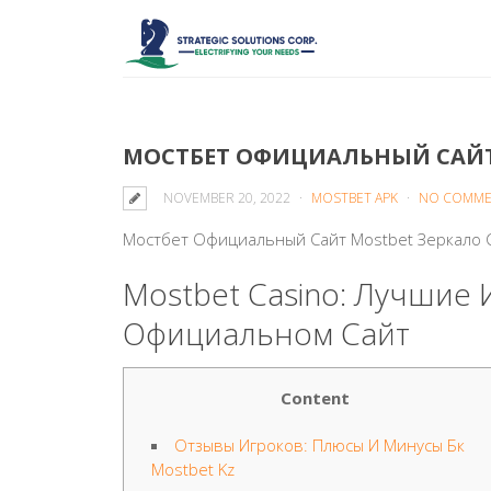
МОСТБЕТ ОФИЦИАЛЬНЫЙ САЙТ
NOVEMBER 20, 2022
MOSTBET APK
NO COMME
Мостбет Официальный Сайт Mostbet Зеркало 
Mostbet Casino: Лучшие
Официальном Сайт
Content
Отзывы Игроков: Плюсы И Минусы Бк
Mostbet Kz