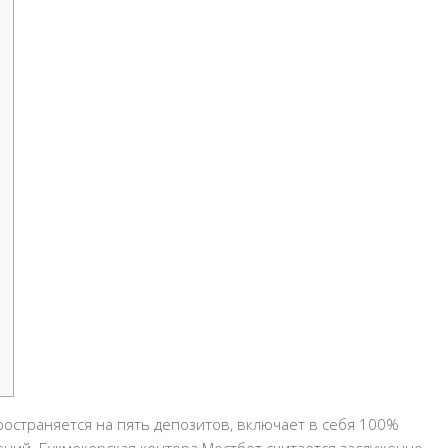
ространяется на пять депозитов, включает в себя 100%