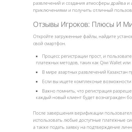
развлечений и создания атмосферы драйва и 
приключениями и получить отличный пользов
Отзывы Игроков: Плюсы И Ми
Откройте загруженные файлы, найдите устано
свой смартфон.
Процесс регистрации прост, и пользоват
платежных методов, таких как Qiwi Wallet или
В мире азартных развлечений Казахстан п
Если вы ищете комплексные возможности д
Важно помнить, что регистрация разреше
каждый новый клиент будет вознагражден бо
После завершения верификации пользовател
использовать любые доступные платежные сист
а также подать заявку на подтверждение личн