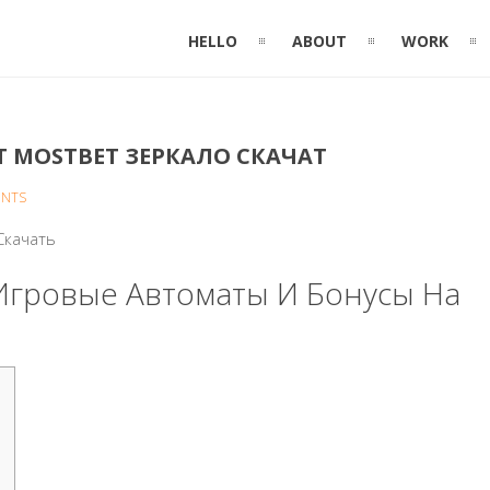
HELLO
ABOUT
WORK
 MOSTBET ЗЕРКАЛО СКАЧАТ
NTS
Скачать
 Игровые Автоматы И Бонусы На