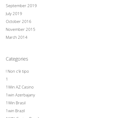
September 2019
July 2019
October 2016
November 2015
March 2014
Categories
! Non c'è tipo
1
1Win AZ Casino
1win Azerbajany
1Win Brasil
1win Brazil