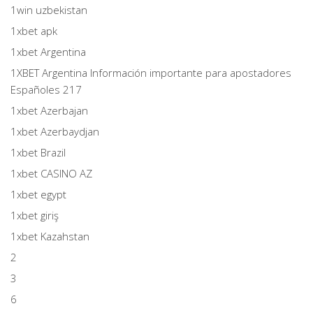
1win uzbekistan
1xbet apk
1xbet Argentina
1XBET Argentina Información importante para apostadores
Españoles 217
1xbet Azerbajan
1xbet Azerbaydjan
1xbet Brazil
1xbet CASINO AZ
1xbet egypt
1xbet giriş
1xbet Kazahstan
2
3
6