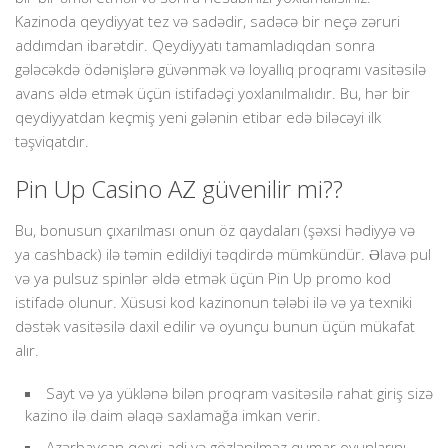
Kazinoda qeydiyyat tez və sadədir, sadəcə bir neçə zəruri
addımdan ibarətdir. Qeydiyyatı tamamladıqdan sonra
gələcəkdə ödənişlərə güvənmək və loyallıq proqramı vasitəsilə
avans əldə etmək üçün istifadəçi yoxlanılmalıdır. Bu, hər bir
qeydiyyatdan keçmiş yeni gələnin etibar edə biləcəyi ilk
təşviqatdır.
Pin Up Casino AZ güvenilir mi??
Bu, bonusun çıxarılması onun öz qaydaları (şəxsi hədiyyə və
ya cashback) ilə təmin edildiyi təqdirdə mümkündür. Əlavə pul
və ya pulsuz spinlər əldə etmək üçün Pin Up promo kod
istifadə olunur. Xüsusi kod kazinonun tələbi ilə və ya texniki
dəstək vasitəsilə daxil edilir və oyunçu bunun üçün mükafat
alır.
Sayt və ya yüklənə bilən proqram vasitəsilə rahat giriş sizə
kazino ilə daim əlaqə saxlamağa imkan verir.
Azərbaycan qeyri-adi və gözlənilməz qumar oyunlarını