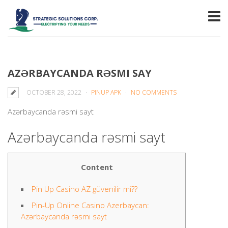
AZƏRBAYCANDA RƏSMI SAY
OCTOBER 28, 2022
PINUP APK
NO COMMENTS
Azərbaycanda rəsmi sayt
Azərbaycanda rəsmi sayt
Content
Pin Up Casino AZ güvenilir mi??
Pin-Up Online Casino Azerbaycan:
Azərbaycanda rəsmi sayt