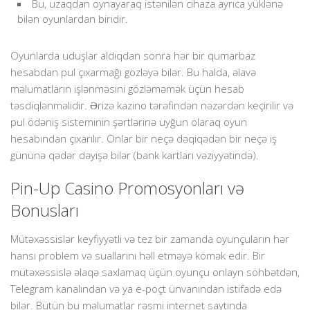
Bu, uzaqdan oynayaraq istənilən cihaza ayrıca yüklənə
bilən oyunlardan biridir.
Oyunlarda uduşlar aldıqdan sonra hər bir qumarbaz
hesabdan pul çıxarmağı gözləyə bilər. Bu halda, əlavə
məlumatların işlənməsini gözləməmək üçün hesab
təsdiqlənməlidir. Ərizə kazino tərəfindən nəzərdən keçirilir və
pul ödəniş sisteminin şərtlərinə uyğun olaraq oyun
hesabından çıxarılır. Onlar bir neçə dəqiqədən bir neçə iş
gününə qədər dəyişə bilər (bank kartları vəziyyətində).
Pin-Up Casino Promosyonları və
Bonusları
Mütəxəssislər keyfiyyətli və tez bir zamanda oyunçuların hər
hansı problem və suallarını həll etməyə kömək edir. Bir
mütəxəssislə əlaqə saxlamaq üçün oyunçu onlayn söhbətdən,
Telegram kanalından və ya e-poçt ünvanından istifadə edə
bilər. Bütün bu məlumatlar rəsmi internet saytında