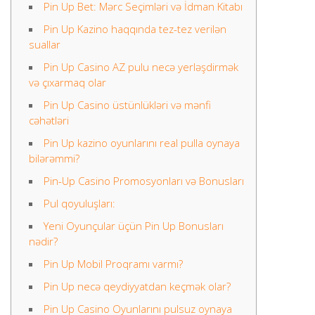
Pin Up Bet: Mərc Seçimləri və İdman Kitabı
Pin Up Kazino haqqında tez-tez verilən
suallar
Pin Up Casino AZ pulu necə yerləşdirmək
və çıxarmaq olar
Pin Up Casino üstünlükləri və mənfi
cəhətləri
Pin Up kazino oyunlarını real pulla oynaya
bilərəmmi?
Pin-Up Casino Promosyonları və Bonusları
Pul qoyuluşları:
Yeni Oyunçular üçün Pin Up Bonusları
nədir?
Pin Up Mobil Proqramı varmı?
Pin Up necə qeydiyyatdan keçmək olar?
Pin Up Casino Oyunlarını pulsuz oynaya