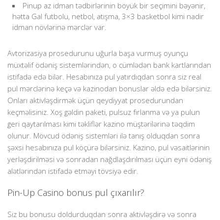
Pinup az idman tədbirlərinin böyük bir seçimini bəyənir,
hətta Gal futbolu, netbol, ​​atışma, 3×3 basketbol kimi nadir
idman növlərinə mərclər var.
Avtorizasiya prosedurunu uğurla başa vurmuş oyunçu
müxtəlif ödəniş sistemlərindən, o cümlədən bank kartlarından
istifadə edə bilər. Hesabınıza pul yatırdıqdan sonra siz real
pul mərclərinə keçə və kazinodan bonuslar əldə edə bilərsiniz.
Onları aktivləşdirmək üçün qeydiyyat prosedurundan
keçməlisiniz. Xoş gəldin paketi, pulsuz fırlanma və ya pulun
geri qaytarılması kimi təkliflər kazino müştərilərinə təqdim
olunur. Mövcud ödəniş sistemləri ilə tanış olduqdan sonra
şəxsi hesabınıza pul köçürə bilərsiniz. Kazino, pul vəsaitlərinin
yerləşdirilməsi və sonradan nağdlaşdırılması üçün eyni ödəniş
alətlərindən istifadə etməyi tövsiyə edir.
Pin-Up Casino bonus pul çıxarılır?
Siz bu bonusu doldurduqdan sonra aktivləşdirə və sonra