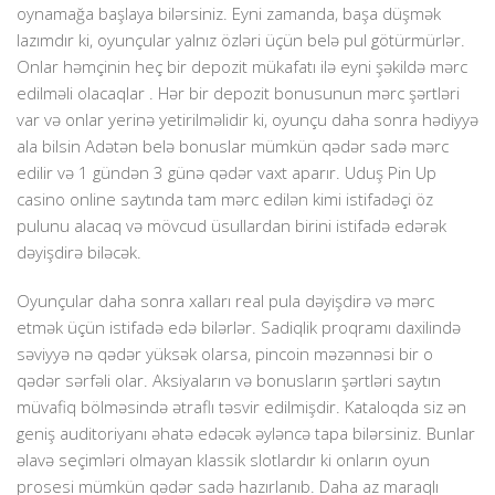
oynamağa başlaya bilərsiniz. Eyni zamanda, başa düşmək
lazımdır ki, oyunçular yalnız özləri üçün belə pul götürmürlər.
Onlar həmçinin heç bir depozit mükafatı ilə eyni şəkildə mərc
edilməli olacaqlar . Hər bir depozit bonusunun mərc şərtləri
var və onlar yerinə yetirilməlidir ki, oyunçu daha sonra hədiyyə
ala bilsin Adətən belə bonuslar mümkün qədər sadə mərc
edilir və 1 gündən 3 günə qədər vaxt aparır. Uduş Pin Up
casino online saytında tam mərc edilən kimi istifadəçi öz
pulunu alacaq və mövcud üsullardan birini istifadə edərək
dəyişdirə biləcək.
Oyunçular daha sonra xalları real pula dəyişdirə və mərc
etmək üçün istifadə edə bilərlər. Sadiqlik proqramı daxilində
səviyyə nə qədər yüksək olarsa, pincoin məzənnəsi bir o
qədər sərfəli olar. Aksiyaların və bonusların şərtləri saytın
müvafiq bölməsində ətraflı təsvir edilmişdir. Kataloqda siz ən
geniş auditoriyanı əhatə edəcək əyləncə tapa bilərsiniz. Bunlar
əlavə seçimləri olmayan klassik slotlardır ki onların oyun
prosesi mümkün qədər sadə hazırlanıb. Daha az maraqlı