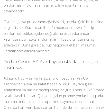
platforması məlumatlarınızın məxfiliyindən tamamilə
cavabdehdir.
Oynamağa və pul qazanmağa başladığınızda “Çək” bölməsinə
keçməlisiniz. Qazancları ilk dəfə ödəmədən əvvəl Pin Up
platforması istifadəçidən doğrulama prosedurundan
keçməsini, yəni şəxsi məlumatlarını təsdiqləməsini xahiş
edəcəkdir. Buna görə özünüz haqqında etibarlı məlumat
vermək son dərəcə vacibdir.
Pin Up Casino AZ: Azərbaycan istifadəçiləri üçün
rəsmi sayt
Ad günü hədiyyəsi və ya şəxsi promosyonlar Pin-Up
azerbaycan əlavə mükafat hesab olunur. Bayram günü
ərəfəsində və hər bir təsdiqlənmiş ad günü bonusu x50 mərc
ilə aktivləşdirilə bilər. Qarşıdan gələn promosyonlar haqqında
məlumat müntəzəm olaraq kazino saytında dərc olunur.
Onlarda həm yeni başlayanlar, həm də daimi müştərilər iştirak