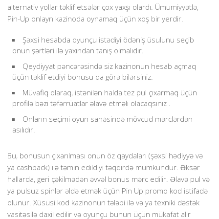
alternativ yollar təklif etsələr çox yaxşı olardı. Ümumiyyətlə,
Pin-Up onlayn kazinoda oynamaq üçün xoş bir yerdir.
Şəxsi hesabda oyunçu istədiyi ödəniş üsulunu seçib
onun şərtləri ilə yaxından tanış olmalıdır.
Qeydiyyat pəncərəsində siz kazinonun hesab açmaq
üçün təklif etdiyi bonusu da görə bilərsiniz.
Müvafiq olaraq, istənilən halda tez pul çıxarmaq üçün
profilə bəzi təfərrüatlar əlavə etməli olacaqsınız .
Onların seçimi oyun sahəsində mövcud mərclərdən
asılıdır.
Bu, bonusun çıxarılması onun öz qaydaları (şəxsi hədiyyə və
ya cashback) ilə təmin edildiyi təqdirdə mümkündür. Əksər
hallarda, geri çəkilmədən əvvəl bonus mərc edilir. Əlavə pul və
ya pulsuz spinlər əldə etmək üçün Pin Up promo kod istifadə
olunur. Xüsusi kod kazinonun tələbi ilə və ya texniki dəstək
vasitəsilə daxil edilir və oyunçu bunun üçün mükafat alır