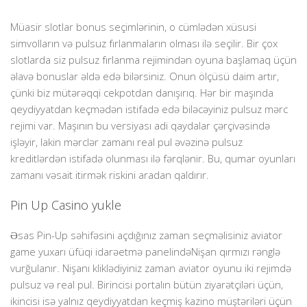
Müasir slotlar bonus seçimlərinin, o cümlədən xüsusi
simvolların və pulsuz fırlanmaların olması ilə seçilir. Bir çox
slotlarda siz pulsuz fırlanma rejimindən oyuna başlamaq üçün
əlavə bonuslar əldə edə bilərsiniz. Onun ölçüsü daim artır,
çünki biz mütərəqqi cekpotdan danışırıq. Hər bir maşında
qeydiyyatdan keçmədən istifadə edə biləcəyiniz pulsuz mərc
rejimi var. Maşının bu versiyası adi qaydalar çərçivəsində
işləyir, lakin mərclər zamanı real pul əvəzinə pulsuz
kreditlərdən istifadə olunması ilə fərqlənir. Bu, qumar oyunları
zamanı vəsait itirmək riskini aradan qaldırır.
Pin Up Casino yukle
Əsas Pin-Up səhifəsini açdığınız zaman seçməlisiniz aviator
game yuxarı üfüqi idarəetmə panelindəNişan qırmızı rənglə
vurğulanır. Nişanı kliklədiyiniz zaman aviator oyunu iki rejimdə
pulsuz və real pul. Birincisi portalın bütün ziyarətçiləri üçün,
ikincisi isə yalnız qeydiyyatdan keçmiş kazino müştəriləri üçün