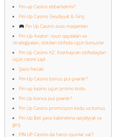
Pin-up Casino etibarlıdırmı?
Pin-Up Casino Geydiyyat & Giriş
Pin Up Casino əsas məqamları
Pin-Up Aviator: oyun qaydaları və
strategiyaları, slotdan istifadə üçün bonuslar
Pin Up Casino AZ: Azərbaycan istifadəçiləri
üçün rəsmi sayt
Şəxsi hesab
Pin-Up Casino bonus pul çıxarılır?
Pin-up kazino üçün promo kodu
Pin Up bonus pul çıxarılır?
Pin Up Casino promosyon kodu və bonus
Pin-Up Bet şəxsi kabinetinə qeydiyyat və
giriş
PIN UP Casino-da hansı oyunlar var?