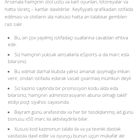
Arsenala həmçinin stol üstü və kart oyunları, lotoreyalar və
hətta skretç – kartlar daxildirlər. Keyfiyyətli qrafikadan istifadə
edilməsi və slotların əla nəticəsi hətta ən tələbkar gembleri
razı salır.
Bu, ən çox yayılmış istifadəçi suallarına cavabları ehtiva
edir.
Siz həmçinin yüksək əmsallarla eSports-a da mərc edə
bilərsiniz.
Bu xidmət dərhal klubda yalnız əmanət qoymağa imkan
verir, ondan istifadə edərək vəsait çıxarmaq mümkün deyil.
Siz kazino saytında bir promosyon kodu əldə edə
bilərsiniz, həmçinin administrasiyanın abunə olmağı təklif
etdiyi poçt siyahısı sayəsində.
Bayram günü ərəfəsində və hər bir təsdiqlənmiş ad günü
bonusu x50 mərc ilə aktivləşdirilə bilər.
Xüsusi kod kazinonun tələbi ilə və ya texniki dəstək
vasitəsilə daxil edilir və oyunçu bunun üçün mükafat alır.