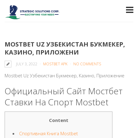
MOSTBET UZ УЗБЕКИСТАН БУКМЕКЕР,
КАЗИНО, ПРИЛОЖЕНИ
JULY 3, 2022
MOSTBET APK
NO COMMENTS
Mostbet Uz Узбекистан Букмекер, Казино, Приложение
Официальный Сайт Мостбет
Ставки На Спорт Mostbet
Content
Спортивная Книга Mostbet