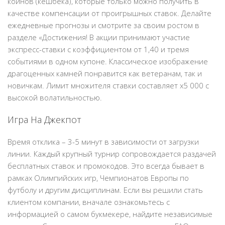
коинов (кешбека), которые только можно получить в
качестве компенсации от проигрышных ставок. Делайте
ежедневные прогнозы и смотрите за своим ростом в
разделе «Достижения! В акции принимают участие
экспресс-ставки с коэффициентом от 1,40 и тремя
событиями в одном купоне. Классическое изображение
драгоценных камней понравится как ветеранам, так и
новичкам. Лимит множителя ставки составляет х5 000 с
высокой волатильностью.
Игра На Джекпот
Время отклика – 3-5 минут в зависимости от загрузки
линии. Каждый крупный турнир сопровождается раздачей
бесплатных ставок и промокодов. Это всегда бывает в
рамках Олимпийских игр, Чемпионатов Европы по
футболу и другим дисциплинам. Если вы решили стать
клиентом компании, вначале ознакомьтесь с
информацией о самом букмекере, найдите независимые