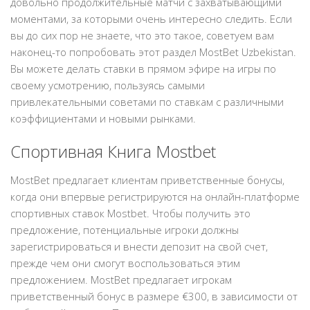
довольно продолжительные матчи с захватывающими
моментами, за которыми очень интересно следить. Если
вы до сих пор не знаете, что это такое, советуем вам
наконец-то попробовать этот раздел MostBet Uzbekistan.
Вы можете делать ставки в прямом эфире на игры по
своему усмотрению, пользуясь самыми
привлекательными советами по ставкам с различными
коэффициентами и новыми рынками.
Спортивная Книга Mostbet
MostBet предлагает клиентам приветственные бонусы,
когда они впервые регистрируются на онлайн-платформе
спортивных ставок Mostbet. Чтобы получить это
предложение, потенциальные игроки должны
зарегистрироваться и внести депозит на свой счет,
прежде чем они смогут воспользоваться этим
предложением. MostBet предлагает игрокам
приветственный бонус в размере €300, в зависимости от