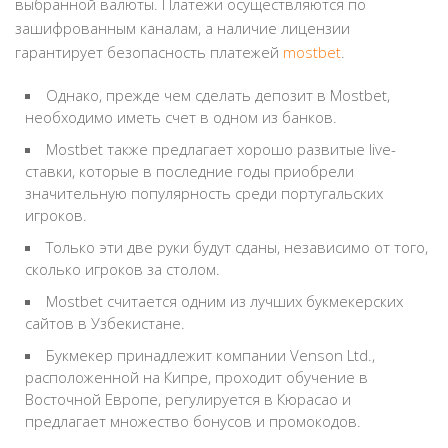
выбранной валюты. Платежи осуществляются по
зашифрованным каналам, а наличие лицензии
гарантирует безопасность платежей
mostbet
.
Однако, прежде чем сделать депозит в Mostbet,
необходимо иметь счет в одном из банков.
Mostbet также предлагает хорошо развитые live-
ставки, которые в последние годы приобрели
значительную популярность среди португальских
игроков.
Только эти две руки будут сданы, независимо от того,
сколько игроков за столом.
Mostbet считается одним из лучших букмекерских
сайтов в Узбекистане.
Букмекер принадлежит компании Venson Ltd.,
расположенной на Кипре, проходит обучение в
Восточной Европе, регулируется в Кюрасао и
предлагает множество бонусов и промокодов.