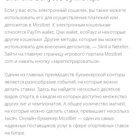
Если у вас есть электронный кошелек, вы также можете
использовать его для осуществления платежей или
депозитов в Mostbet. К электронным кошелькам
относятся PayTm wallet, Qiwi wallet, ecoPayz и некоторые
другие кошельки. Другие методы, которые вы можете
использовать для внесения депозитов, — Skrill и Neteller.
Зайти на главную страницу игрового портала Mostbet
com и нажать кнопку «зарегистрироваться».
Одним из главных преимуществ букмекерской конторы
является разнообразие событий, на которые можно
делать ставки. Здесь вы найдете несколько десятков
видов спорта, в каждом из которых доступно множество
других лиг и чемпионатов. А общее количество матчей,
на которые можно сделать ставки, превышает несколько
тысяч. Онлайн-букмекер MostBet — один из самых
надежных поставщиков услуг в сфере спортивных ставок
на Кипре.