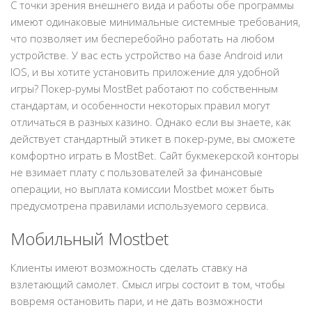
С точки зрения внешнего вида и работы обе программы
имеют одинаковые минимальные системные требования,
что позволяет им бесперебойно работать на любом
устройстве. У вас есть устройство на базе Android или
IOS, и вы хотите установить приложение для удобной
игры? Покер-румы MostBet работают по собственным
стандартам, и особенности некоторых правил могут
отличаться в разных казино. Однако если вы знаете, как
действует стандартный этикет в покер-руме, вы сможете
комфортно играть в MostBet. Сайт букмекерской конторы
не взимает плату с пользователей за финансовые
операции, но выплата комиссии Mostbet может быть
предусмотрена правилами используемого сервиса.
Мобильный Mostbet
Клиенты имеют возможность сделать ставку на
взлетающий самолет. Смысл игры состоит в том, чтобы
вовремя остановить пари, и не дать возможности