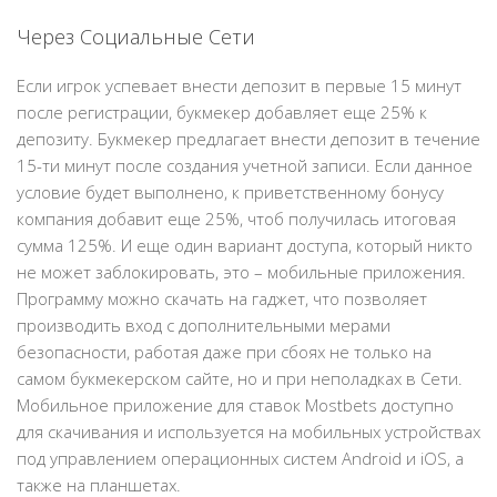
Через Социальные Сети
Если игрок успевает внести депозит в первые 15 минут
после регистрации, букмекер добавляет еще 25% к
депозиту. Букмекер предлагает внести депозит в течение
15-ти минут после создания учетной записи. Если данное
условие будет выполнено, к приветственному бонусу
компания добавит еще 25%, чтоб получилась итоговая
сумма 125%. И еще один вариант доступа, который никто
не может заблокировать, это – мобильные приложения.
Программу можно скачать на гаджет, что позволяет
производить вход с дополнительными мерами
безопасности, работая даже при сбоях не только на
самом букмекерском сайте, но и при неполадках в Сети.
Мобильное приложение для ставок Mostbets доступно
для скачивания и используется на мобильных устройствах
под управлением операционных систем Android и iOS, а
также на планшетах.