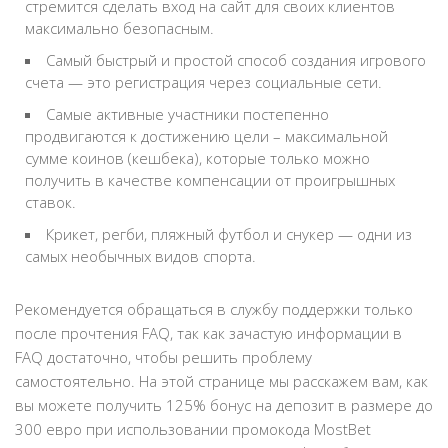
стремится сделать вход на сайт для своих клиентов
максимально безопасным.
Самый быстрый и простой способ создания игрового
счета — это регистрация через социальные сети.
Самые активные участники постепенно
продвигаются к достижению цели – максимальной
сумме коинов (кешбека), которые только можно
получить в качестве компенсации от проигрышных
ставок.
Крикет, регби, пляжный футбол и снукер — одни из
самых необычных видов спорта.
Рекомендуется обращаться в службу поддержки только
после прочтения FAQ, так как зачастую информации в
FAQ достаточно, чтобы решить проблему
самостоятельно. На этой странице мы расскажем вам, как
вы можете получить 125% бонус на депозит в размере до
300 евро при использовании промокода MostBet