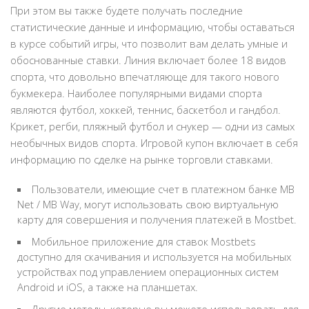
При этом вы также будете получать последние
статистические данные и информацию, чтобы оставаться
в курсе событий игры, что позволит вам делать умные и
обоснованные ставки. Линия включает более 18 видов
спорта, что довольно впечатляюще для такого нового
букмекера. Наиболее популярными видами спорта
являются футбол, хоккей, теннис, баскетбол и гандбол.
Крикет, регби, пляжный футбол и снукер — одни из самых
необычных видов спорта. Игровой купон включает в себя
информацию по сделке на рынке торговли ставками.
Пользователи, имеющие счет в платежном банке MB
Net / MB Way, могут использовать свою виртуальную
карту для совершения и получения платежей в Mostbet.
Мобильное приложение для ставок Mostbets
доступно для скачивания и используется на мобильных
устройствах под управлением операционных систем
Android и iOS, а также на планшетах.