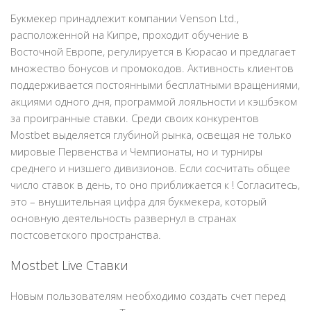
Букмекер принадлежит компании Venson Ltd.,
расположенной на Кипре, проходит обучение в
Восточной Европе, регулируется в Кюрасао и предлагает
множество бонусов и промокодов. Активность клиентов
поддерживается постоянными бесплатными вращениями,
акциями одного дня, программой лояльности и кэшбэком
за проигранные ставки. Среди своих конкурентов
Mostbet выделяется глубиной рынка, освещая не только
мировые Первенства и Чемпионаты, но и турниры
среднего и низшего дивизионов. Если сосчитать общее
число ставок в день, то оно приближается к ! Согласитесь,
это – внушительная цифра для букмекера, который
основную деятельность развернул в странах
постсоветского пространства.
Mostbet Live Ставки
Новым пользователям необходимо создать счет перед