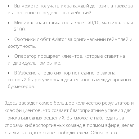
Вы можете получать их за каждый депозит, а также за
выполнение определенных действий.
Минимальная ставка составляет $0,10, максимальная
— $100.
Охотники любят Aviator за оригинальный геймплей и
доступность.
Оператор поощряет клиентов, которые ставят на
индивидуальном рынке.
В Узбекистане до сих пор нет единого закона,
который бы регулировал деятельность международных
букмекеров.
Здесь вас ждет самое большое количество результатов и
коэффициентов, что создает благоприятные условия для
поиска выгодных решений. Вы сможете наблюдать за
спорами киберспортивных команд в прямом эфире, делая
ставки на то, кто станет победителем. Обычно это