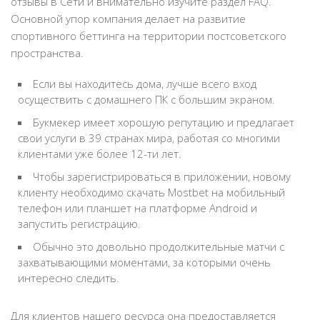
отзывы в Сети и внимательно изучите раздел FAQ.
Основной упор компания делает на развитие
спортивного беттинга на территории постсоветского
пространства.
Если вы находитесь дома, лучше всего вход
осуществить с домашнего ПК с большим экраном.
Букмекер имеет хорошую репутацию и предлагает
свои услуги в 39 странах мира, работая со многими
клиентами уже более 12-ти лет.
Чтобы зарегистрироваться в приложении, новому
клиенту необходимо скачать Mostbet на мобильный
телефон или планшет на платформе Android и
запустить регистрацию.
Обычно это довольно продолжительные матчи с
захватывающими моментами, за которыми очень
интересно следить.
Для клиентов нашего ресурса она предоставляется