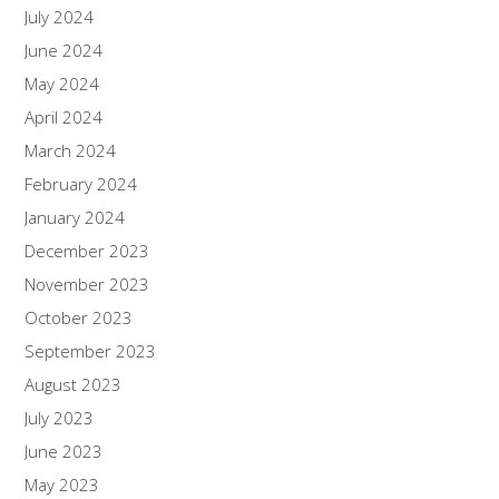
July 2024
June 2024
May 2024
April 2024
March 2024
February 2024
January 2024
December 2023
November 2023
October 2023
September 2023
August 2023
July 2023
June 2023
May 2023