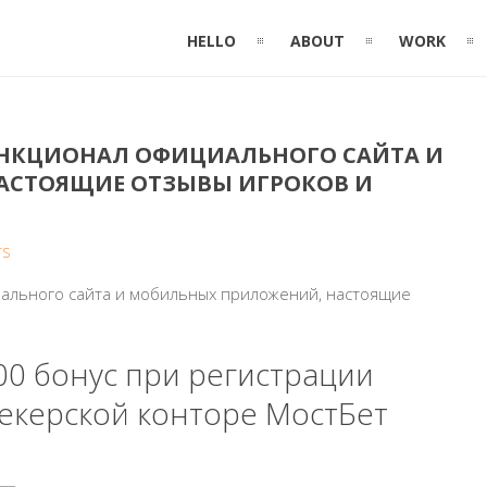
HELLO
ABOUT
WORK
 ФУНКЦИОНАЛ ОФИЦИАЛЬНОГО САЙТА И
АСТОЯЩИЕ ОТЗЫВЫ ИГРОКОВ И
TS
иального сайта и мобильных приложений, настоящие
00 бонус при регистрации
мекерской конторе МостБет