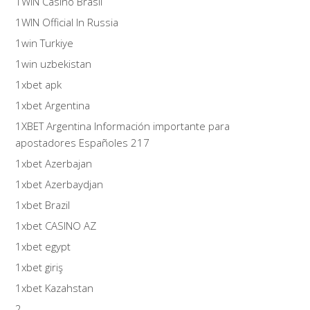
1WIN Casino Brasil
1WIN Official In Russia
1win Turkiye
1win uzbekistan
1xbet apk
1xbet Argentina
1XBET Argentina Información importante para
apostadores Españoles 217
1xbet Azerbajan
1xbet Azerbaydjan
1xbet Brazil
1xbet CASINO AZ
1xbet egypt
1xbet giriş
1xbet Kazahstan
2