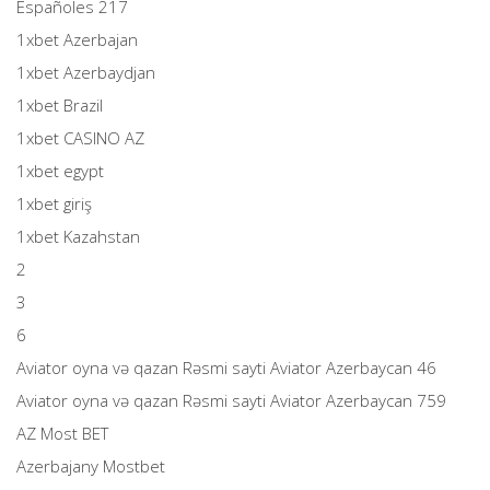
Españoles 217
1xbet Azerbajan
1xbet Azerbaydjan
1xbet Brazil
1xbet CASINO AZ
1xbet egypt
1xbet giriş
1xbet Kazahstan
2
3
6
Aviator oyna və qazan Rəsmi sayti Aviator Azerbaycan 46
Aviator oyna və qazan Rəsmi sayti Aviator Azerbaycan 759
AZ Most BET
Azerbajany Mostbet