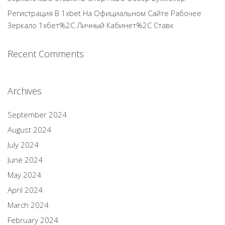
Регистрация В 1xbet На Официальном Сайте Рабочее
Зеркало 1хбет%2C Личный Кабинет%2C Ставк
Recent Comments
Archives
September 2024
August 2024
July 2024
June 2024
May 2024
April 2024
March 2024
February 2024