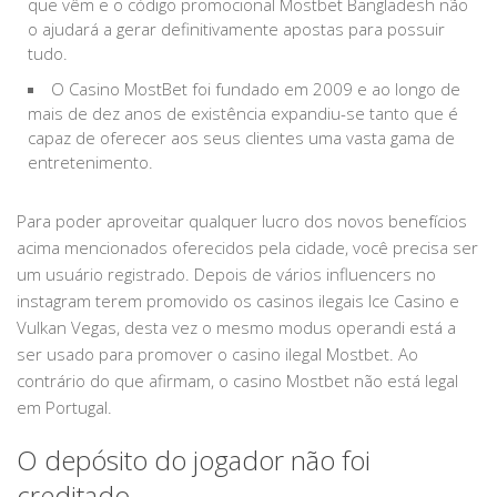
que vêm e o código promocional Mostbet Bangladesh não
o ajudará a gerar definitivamente apostas para possuir
tudo.
O Casino MostBet foi fundado em 2009 e ao longo de
mais de dez anos de existência expandiu-se tanto que é
capaz de oferecer aos seus clientes uma vasta gama de
entretenimento.
Para poder aproveitar qualquer lucro dos novos benefícios
acima mencionados oferecidos pela cidade, você precisa ser
um usuário registrado. Depois de vários influencers no
instagram terem promovido os casinos ilegais Ice Casino e
Vulkan Vegas, desta vez o mesmo modus operandi está a
ser usado para promover o casino ilegal Mostbet. Ao
contrário do que afirmam, o casino Mostbet não está legal
em Portugal.
O depósito do jogador não foi
creditado.