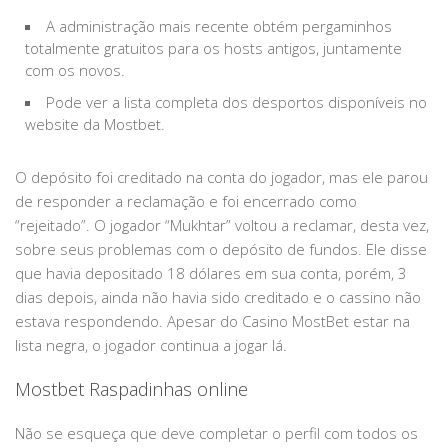
A administração mais recente obtém pergaminhos
totalmente gratuitos para os hosts antigos, juntamente
com os novos.
Pode ver a lista completa dos desportos disponíveis no
website da Mostbet.
O depósito foi creditado na conta do jogador, mas ele parou
de responder a reclamação e foi encerrado como
“rejeitado”. O jogador “Mukhtar” voltou a reclamar, desta vez,
sobre seus problemas com o depósito de fundos. Ele disse
que havia depositado 18 dólares em sua conta, porém, 3
dias depois, ainda não havia sido creditado e o cassino não
estava respondendo. Apesar do Casino MostBet estar na
lista negra, o jogador continua a jogar lá.
Mostbet Raspadinhas online
Não se esqueça que deve completar o perfil com todos os