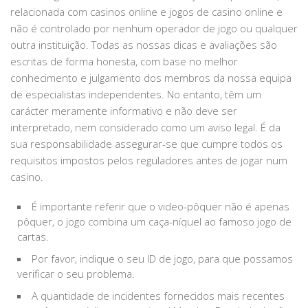
relacionada com casinos online e jogos de casino online e
não é controlado por nenhum operador de jogo ou qualquer
outra instituição. Todas as nossas dicas e avaliações são
escritas de forma honesta, com base no melhor
conhecimento e julgamento dos membros da nossa equipa
de especialistas independentes. No entanto, têm um
carácter meramente informativo e não deve ser
interpretado, nem considerado como um aviso legal. É da
sua responsabilidade assegurar-se que cumpre todos os
requisitos impostos pelos reguladores antes de jogar num
casino.
É importante referir que o video-pôquer não é apenas
pôquer, o jogo combina um caça-níquel ao famoso jogo de
cartas.
Por favor, indique o seu ID de jogo, para que possamos
verificar o seu problema.
A quantidade de incidentes fornecidos mais recentes