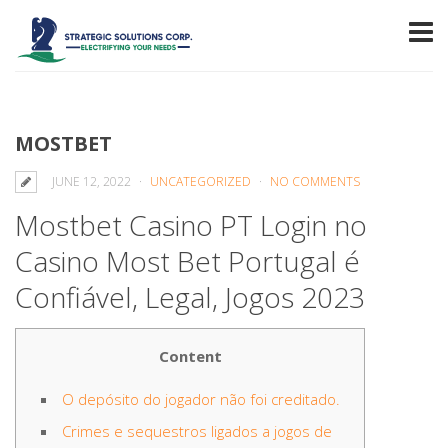
MOSTBET
JUNE 12, 2022
UNCATEGORIZED
NO COMMENTS
Mostbet Casino PT Login no
Casino Most Bet Portugal é
Confiável, Legal, Jogos 2023
Content
O depósito do jogador não foi creditado.
Crimes e sequestros ligados a jogos de