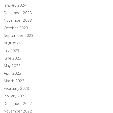
January 2024
December 2023
November 2023
October 2023
September 2023
August 2023
July 2023
June 2023
May 2023
April 2023
March 2023
February 2023
January 2023
December 2022
November 2022