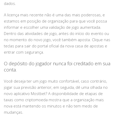
dados.
A licença mais recente não é uma das mais poderosas, e
estamos em posição de organização para que você possa
informar e escolher uma validação de jogo aumentada.
Dentro das atividades de jogo, antes do início do evento ou
no momento do novo jogo, você também aposta. Clique nas
teclas para sair do portal oficial da nova casa de apostas e
entrar com segurança.
O depósito do jogador nunca foi creditado em sua
conta.
Você deseja ter um jogo muito confortável, caso contrário,
jogar sua previsão anterior, em seguida, dê uma olhada no
novo aplicativo Mostbet? A disponibilidade de etapas de
taxas como criptomoeda mostra que a organização mais
nova está mantendo os minutos e não tem medo de
mudanças.