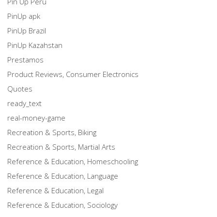
Pin Up Peru
PinUp apk
PinUp Brazil
PinUp Kazahstan
Prestamos
Product Reviews, Consumer Electronics
Quotes
ready_text
real-money-game
Recreation & Sports, Biking
Recreation & Sports, Martial Arts
Reference & Education, Homeschooling
Reference & Education, Language
Reference & Education, Legal
Reference & Education, Sociology