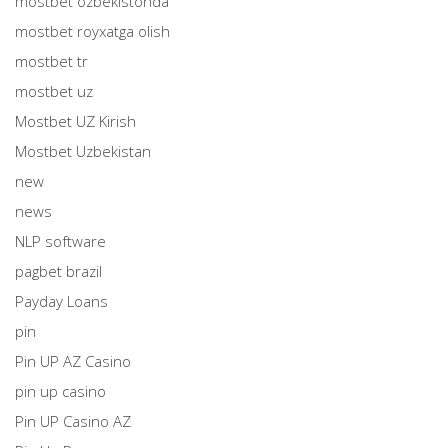
mostbet ozbekistonda
mostbet royxatga olish
mostbet tr
mostbet uz
Mostbet UZ Kirish
Mostbet Uzbekistan
new
news
NLP software
pagbet brazil
Payday Loans
pin
Pin UP AZ Casino
pin up casino
Pin UP Casino AZ