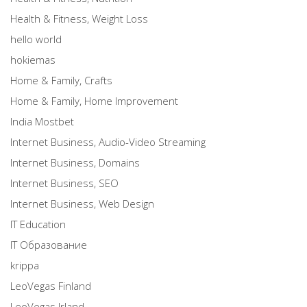
Health & Fitness, Weight Loss
hello world
hokiemas
Home & Family, Crafts
Home & Family, Home Improvement
India Mostbet
Internet Business, Audio-Video Streaming
Internet Business, Domains
Internet Business, SEO
Internet Business, Web Design
IT Education
IT Образование
krippa
LeoVegas Finland
LeoVegas Irland