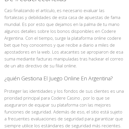
Casi finalizando el artículo, es necesario evaluar las
fortalezas y debilidades de esta casa de apuestas de fama
mundial. Es por esto que dejamos en la palma de tu mano
algunos detalles sobre los bonos disponibles en Codere
Argentina. Con el tiempo, surge la plataforma online codere
bet que hoy conocemos y que recibe a diario a miles de
apostadores en la web. Los atacantes se apropiaron de esa
suma mediante facturas manipuladas tras hackear el correo
de un alto directivo de su filial online.
¿quién Gestiona El Juego Online En Argentina?
Proteger las identidades y los fondos de sus clientes es una
prioridad principal para Codere Casino , por lo que se
aseguraron de equipar su plataforma con las mejores
funciones de seguridad. Además de eso, el sitio está sujeto
a frecuentes evaluaciones de seguridad para garantizar que
siempre utilice los estándares de seguridad más recientes.