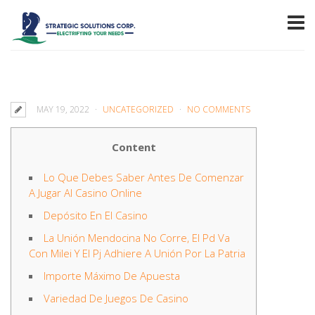
MAY 19, 2022
UNCATEGORIZED
NO COMMENTS
Content
Lo Que Debes Saber Antes De Comenzar
A Jugar Al Casino Online
Depósito En El Casino
La Unión Mendocina No Corre, El Pd Va
Con Milei Y El Pj Adhiere A Unión Por La Patria
Importe Máximo De Apuesta
Variedad De Juegos De Casino