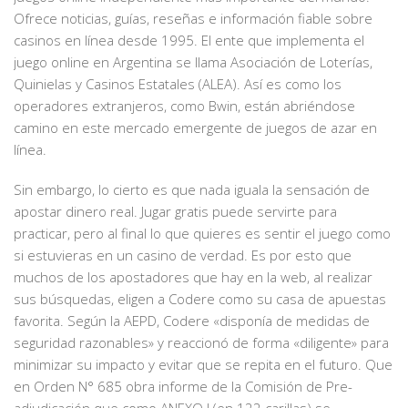
Ofrece noticias, guías, reseñas e información fiable sobre
casinos en línea desde 1995. El ente que implementa el
juego online en Argentina se llama Asociación de Loterías,
Quinielas y Casinos Estatales (ALEA). Así es como los
operadores extranjeros, como Bwin, están abriéndose
camino en este mercado emergente de juegos de azar en
línea.
Sin embargo, lo cierto es que nada iguala la sensación de
apostar dinero real. Jugar gratis puede servirte para
practicar, pero al final lo que quieres es sentir el juego como
si estuvieras en un casino de verdad. Es por esto que
muchos de los apostadores que hay en la web, al realizar
sus búsquedas, eligen a Codere como su casa de apuestas
favorita. Según la AEPD, Codere «disponía de medidas de
seguridad razonables» y reaccionó de forma «diligente» para
minimizar su impacto y evitar que se repita en el futuro. Que
en Orden N° 685 obra informe de la Comisión de Pre-