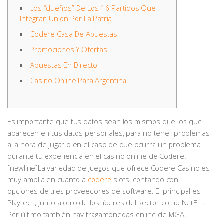
Los “dueños” De Los 16 Partidos Que
Integran Unión Por La Patria
Codere Casa De Apuestas
Promociones Y Ofertas
Apuestas En Directo
Casino Online Para Argentina
Es importante que tus datos sean los mismos que los que
aparecen en tus datos personales, para no tener problemas
a la hora de jugar o en el caso de que ocurra un problema
durante tu experiencia en el casino online de Codere.
[newline]La variedad de juegos que ofrece Codere Casino es
muy amplia en cuanto a
codere
slots, contando con
opciones de tres proveedores de software. El principal es
Playtech, junto a otro de los líderes del sector como NetEnt.
Por último también hay tragamonedas online de MGA,