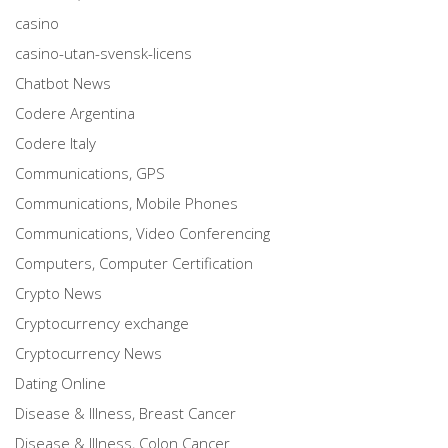
casino
casino-utan-svensk-licens
Chatbot News
Codere Argentina
Codere Italy
Communications, GPS
Communications, Mobile Phones
Communications, Video Conferencing
Computers, Computer Certification
Crypto News
Cryptocurrency exchange
Cryptocurrency News
Dating Online
Disease & Illness, Breast Cancer
Disease & Illness, Colon Cancer