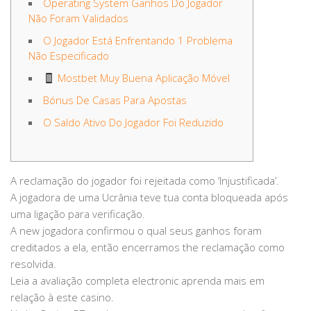
Operating System Ganhos Do Jogador
Não Foram Validados
O Jogador Está Enfrentando 1 Problema
Não Especificado
Mostbet Muy Buena Aplicação Móvel
Bónus De Casas Para Apostas
O Saldo Ativo Do Jogador Foi Reduzido
A reclamação do jogador foi rejeitada como ‘Injustificada’.
A jogadora de uma Ucrânia teve tua conta bloqueada após
uma ligação para verificação.
A new jogadora confirmou o qual seus ganhos foram
creditados a ela, então encerramos the reclamação como
resolvida.
Leia a avaliação completa electronic aprenda mais em
relação à este casino.