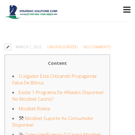
MARCH 1, 2022
UNCATEGORIZED
NO COMMENTS
Content
O Jogador Está Criticando Propaganda
Falsa De Bônus
Existe 1 Programa De Afiliados Disponível
No Mostbet Casino?
Mostbet Roleta
Mostbet Suporte Ao Consumidor
Disponível
Como Verificamos O Casino Mostbet