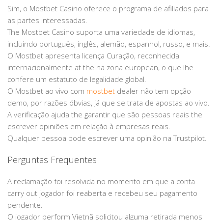
Sim, o Mostbet Casino oferece o programa de afiliados para
as partes interessadas.
The Mostbet Casino suporta uma variedade de idiomas,
incluindo português, inglês, alemão, espanhol, russo, e mais.
O Mostbet apresenta licença Curação, reconhecida
internacionalmente at the na zona european, o que lhe
confere um estatuto de legalidade global.
O Mostbet ao vivo com
mostbet
dealer não tem opção
demo, por razões óbvias, já que se trata de apostas ao vivo.
A verificação ajuda the garantir que são pessoas reais the
escrever opiniões em relação à empresas reais.
Qualquer pessoa pode escrever uma opinião na Trustpilot.
Perguntas Frequentes
A reclamação foi resolvida no momento em que a conta
carry out jogador foi reaberta e recebeu seu pagamento
pendente.
O jogador perform Vietnã solicitou alguma retirada menos