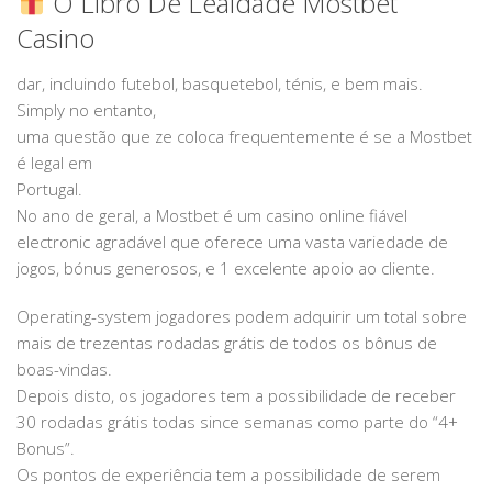
O Libro De Lealdade Mostbet
Casino
dar, incluindo futebol, basquetebol, ténis, e bem mais.
Simply no entanto,
uma questão que ze coloca frequentemente é se a Mostbet
é legal em
Portugal.
No ano de geral, a Mostbet é um casino online fiável
electronic agradável que oferece uma vasta variedade de
jogos, bónus generosos, e 1 excelente apoio ao cliente.
Operating-system jogadores podem adquirir um total sobre
mais de trezentas rodadas grátis de todos os bônus de
boas-vindas.
Depois disto, os jogadores tem a possibilidade de receber
30 rodadas grátis todas since semanas como parte do “4+
Bonus”.
Os pontos de experiência tem a possibilidade de serem