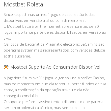
Mostbet Roleta
Since raspadinhas online, 1 jogo de caso, estão todas
disponíveis em versão trial ou com dinheiro real.
U Mostbet bacará on the internet apresenta mais de 80
jogos, importante parte deles disponibilizados em versão ao
vivo.
Os jogos de baccarat da Pragmatic electronic SaGaming são
operating system mais representados, com versões deluxe
at the supreme.
Mostbet Suporte Ao Consumidor Disponível
A jogadora “izuminka01” jogou e ganhou no MostBet Casino,
mas no momento em que ela tentou superar fundos de tua
conta, a confirmação da operação travou e ela não
conseguiu concluí-la.
O suporte perform cassino tentou disponer o que parecia
ser um problematica técnico, mas sem sucesso.