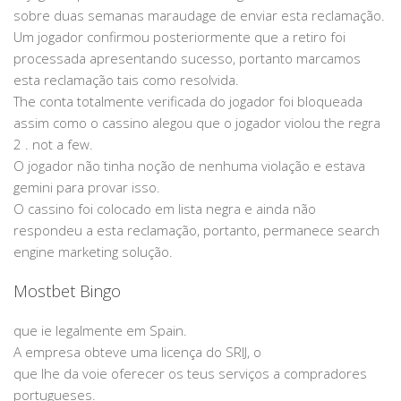
sobre duas semanas maraudage de enviar esta reclamação.
Um jogador confirmou posteriormente que a retiro foi
processada apresentando sucesso, portanto marcamos
esta reclamação tais como resolvida.
The conta totalmente verificada do jogador foi bloqueada
assim como o cassino alegou que o jogador violou the regra
2 . not a few.
O jogador não tinha noção de nenhuma violação e estava
gemini para provar isso.
O cassino foi colocado em lista negra e ainda não
respondeu a esta reclamação, portanto, permanece search
engine marketing solução.
Mostbet Bingo
que ie legalmente em Spain.
A empresa obteve uma licença do SRIJ, o
que lhe da voie oferecer os teus serviços a compradores
portugueses.