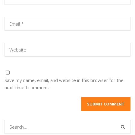
Save my name, email, and website in this browser for the
next time I comment.