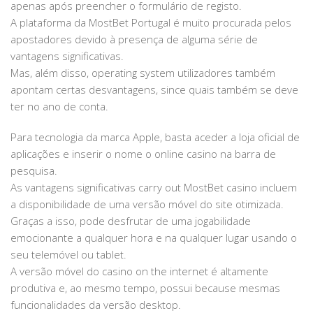
apenas após preencher o formulário de registo.
A plataforma da MostBet Portugal é muito procurada pelos
apostadores devido à presença de alguma série de
vantagens significativas.
Mas, além disso, operating system utilizadores também
apontam certas desvantagens, since quais também se deve
ter no ano de conta.
Para tecnologia da marca Apple, basta aceder a loja oficial de
aplicações e inserir o nome o online casino na barra de
pesquisa.
As vantagens significativas carry out MostBet casino incluem
a disponibilidade de uma versão móvel do site otimizada.
Graças a isso, pode desfrutar de uma jogabilidade
emocionante a qualquer hora e na qualquer lugar usando o
seu telemóvel ou tablet.
A versão móvel do casino on the internet é altamente
produtiva e, ao mesmo tempo, possui because mesmas
funcionalidades da versão desktop.