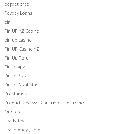
pagbet brazil
Payday Loans
pin
Pin UP AZ Casino
pin up casino
Pin UP Casino AZ
Pin Up Peru
PinUp apk
PinUp Brazil
PinUp Kazahstan
Prestamos
Product Reviews, Consumer Electronics
Quotes
ready_text
real-money-game