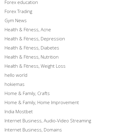
Forex education
Forex Trading
Gym News
Health & Fitness, Acne
Health & Fitness, Depression
Health & Fitness, Diabetes
Health & Fitness, Nutrition
Health & Fitness, Weight Loss
hello world
hokiemas
Home & Family, Crafts
Home & Family, Home Improvement
India Mostbet
Internet Business, Audio-Video Streaming
Internet Business, Domains