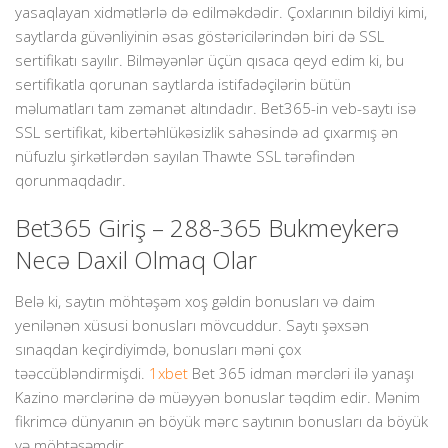
yasaqlayan xidmətlərlə də edilməkdədir. Çoxlarının bildiyi kimi,
saytlarda güvənliyinin əsas göstəricilərindən biri də SSL
sertifikatı sayılır. Bilməyənlər üçün qısaca qeyd edim ki, bu
sertifikatla qorunan saytlarda istifadəçilərin bütün
məlumatları tam zəmanət altındadır. Bet365-in veb-saytı isə
SSL sertifikat, kibertəhlükəsizlik sahəsində ad çıxarmış ən
nüfuzlu şirkətlərdən sayılan Thawte SSL tərəfindən
qorunmaqdadır.
Bet365 Giriş – 288-365 Bukmeykerə
Necə Daxil Olmaq Olar
Belə ki, saytın möhtəşəm xoş gəldin bonusları və daim
yenilənən xüsusi bonusları mövcuddur. Saytı şəxsən
sınaqdan keçirdiyimdə, bonusları məni çox
təəccübləndirmişdi.
1xbet
Bet 365 idman mərcləri ilə yanaşı
Kazino mərclərinə də müəyyən bonuslar təqdim edir. Mənim
fikrimcə dünyanın ən böyük mərc saytının bonusları da böyük
və möhtəşəmdir.