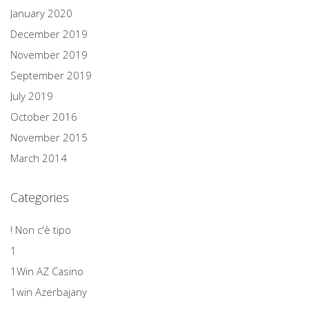
January 2020
December 2019
November 2019
September 2019
July 2019
October 2016
November 2015
March 2014
Categories
! Non c'è tipo
1
1Win AZ Casino
1win Azerbajany