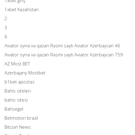
1xbet giriş
1xbet Kazahstan
2
3
6
Aviator oyna və qazan Rəsmi sayti Aviator Azerbaycan 46
Aviator oyna və qazan Rəsmi sayti Aviator Azerbaycan 759
AZ Most BET
Azerbajany Mostbet
b1bet apostas
Bahis siteleri
bahis sitesi
Bahsegel
Betmotion brazil
Bitcoin News