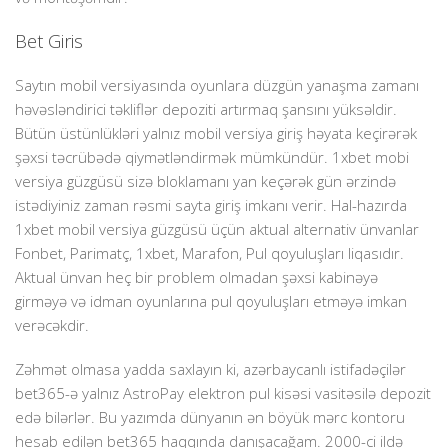
Bet Giris
Saytın mobil versiyasında oyunlara düzgün yanaşma zamanı
həvəsləndirici təkliflər depoziti artırmaq şansını yüksəldir.
Bütün üstünlükləri yalnız mobil versiya giriş həyata keçirərək
şəxsi təcrübədə qiymətləndirmək mümkündür. 1xbet mobi
versiya güzgüsü sizə bloklamanı yan keçərək gün ərzində
istədiyiniz zaman rəsmi sayta giriş imkanı verir. Hal-hazırda
1xbet mobil versiya güzgüsü üçün aktual alternativ ünvanlar
Fonbet, Parimatç, 1xbet, Marafon, Pul qoyuluşları liqasıdır.
Aktual ünvan heç bir problem olmadan şəxsi kabinəyə
girməyə və idman oyunlarına pul qoyuluşları etməyə imkan
verəcəkdir.
Zəhmət olmasa yadda saxlayın ki, azərbaycanlı istifadəçilər
bet365-ə yalnız AstroPay elektron pul kisəsi vasitəsilə depozit
edə bilərlər. Bu yazımda dünyanın ən böyük mərc kontoru
hesab edilən bet365 haqqında danışacağam. 2000-ci ildə