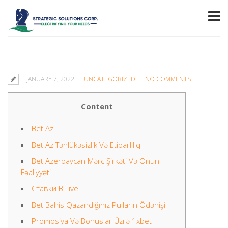
JANUARY 7, 2022
UNCATEGORIZED
NO COMMENTS
Content
Bet Az
Bet Az Təhlükəsizlik Və Etibarlılıq
Bet Azerbaycan Mərc Şirkəti Və Onun
Fəaliyyəti
Cтaвки В Live
Bet Bahis Qazandığınız Pulların Ödənişi
Promosiya Və Bonuslar Üzrə 1xbet