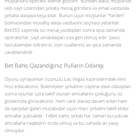
müştərilərə operativ xidmət göstərir. Bundan əlavə, müştərilər,
veb-sayt üzərindən şirkətə mesaj göndərə və email vasitəsilə
şirkətlə əlaqəyə keçə bilər. Bunun üçün müştərilər “Yardım”
bölməsindən müvafiq əlaqə vasitəsini seçməsi yetərlidir.
Bet365 saytında siz mesaj yazdıqdan sonra qısa zamanda
operatorlar, sayt əməkdaşları sizə geri dönüş edir. Şəxsi
təcrübəmdən bilirəm ki, sizin suallarınız ən qısa zamanda
cavablandırılır.
Bet Bahis Qazandığınız Pulların Ödənişi
Oyunu oynayarkən özünüzü Las Vegas kazinolarındakı kimi
hiss edəcəksiniz. Bukmeyker şirkətinin saytına daxil olduqdan
sonra oyunlar üzrə təklif olunan əmsallarını çoxluğunu öz
gözlərinizlə görəcəksiniz. Həm canlı olaraq davam edən həm
də qarşıdan gələn müsabiqlər üçün mərc şirkətini təklif etdiyi
əmsallar yüksəkdir. 1xBet bahis şirkəti hər zaman bu yüksək
əmsallarla rəqiblərin öndə olmuş və bu sahədə ən yaxşı
olmuşdur.