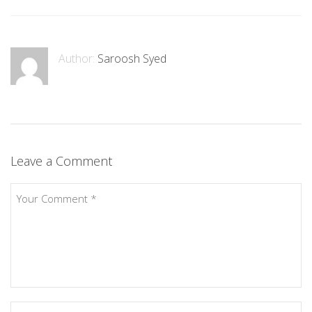
Author:
Saroosh Syed
Leave a Comment