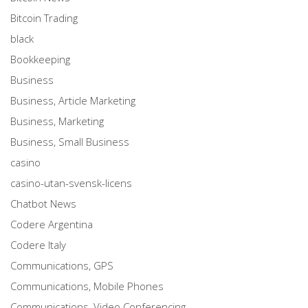
Bitcoin Trading
black
Bookkeeping
Business
Business, Article Marketing
Business, Marketing
Business, Small Business
casino
casino-utan-svensk-licens
Chatbot News
Codere Argentina
Codere Italy
Communications, GPS
Communications, Mobile Phones
Communications, Video Conferencing