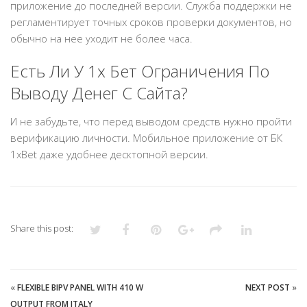
приложение до последней версии. Служба поддержки не
регламентирует точных сроков проверки документов, но
обычно на нее уходит не более часа.
Есть Ли У 1х Бет Ограничения По
Выводу Денег С Сайта?
И не забудьте, что перед выводом средств нужно пройти
верификацию личности. Мобильное приложение от БК
1хBet даже удобнее десктопной версии.
Share this post:
«
FLEXIBLE BIPV PANEL WITH 410 W
NEXT POST
»
OUTPUT FROM ITALY