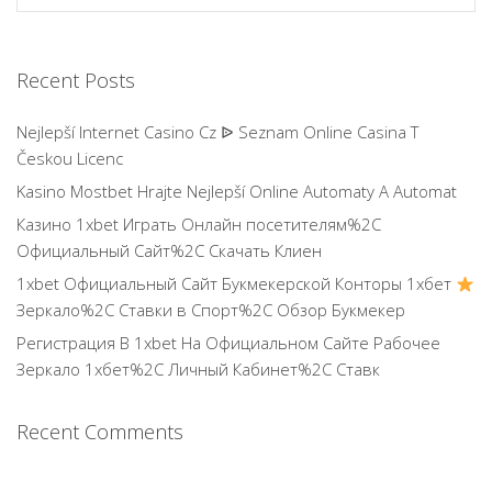
Recent Posts
Nejlepší Internet Casino Cz ᐉ Seznam Online Casina T
Českou Licenc
Kasino Mostbet Hrajte Nejlepší Online Automaty A Automat
Казино 1xbet Играть Онлайн посетителям%2C
Официальный Сайт%2C Скачать Клиен
1xbet Официальный Сайт Букмекерской Конторы 1хбет
Зеркало%2C Ставки в Спорт%2C Обзор Букмекер
Регистрация В 1xbet На Официальном Сайте Рабочее
Зеркало 1хбет%2C Личный Кабинет%2C Ставк
Recent Comments