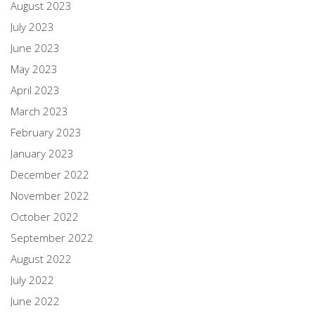
August 2023
July 2023
June 2023
May 2023
April 2023
March 2023
February 2023
January 2023
December 2022
November 2022
October 2022
September 2022
August 2022
July 2022
June 2022