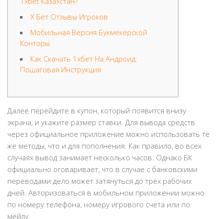
1xbet Казахстан?
Х Бет Отзывы Игроков
Мобильная Версия Букмекерской
Конторы
Как Скачать 1хбет На Андроид:
Пошаговая Инструкция
Далее перейдите в купон, который появится внизу
экрана, и укажите размер ставки. Для вывода средств
через официальное приложение можно использовать те
же методы, что и для пополнения. Как правило, во всех
случаях вывод занимает несколько часов. Однако БК
официально оговаривает, что в случае с банковскими
переводами дело может затянуться до трёх рабочих
дней. Авторизоваться в мобильном приложении можно
по номеру телефона, номеру игрового счета или по
мейлу.