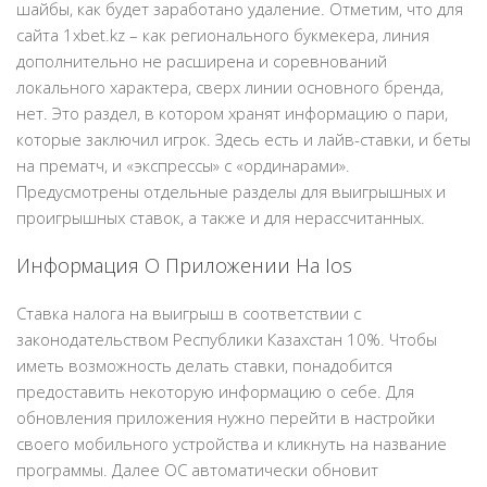
шайбы, как будет заработано удаление. Отметим, что для
сайта 1xbet.kz – как регионального букмекера, линия
дополнительно не расширена и соревнований
локального характера, сверх линии основного бренда,
нет. Это раздел, в котором хранят информацию о пари,
которые заключил игрок. Здесь есть и лайв-ставки, и беты
на прематч, и «экспрессы» с «ординарами».
Предусмотрены отдельные разделы для выигрышных и
проигрышных ставок, а также и для нерассчитанных.
Информация О Приложении На Ios
Ставка налога на выигрыш в соответствии с
законодательством Республики Казахстан 10%. Чтобы
иметь возможность делать ставки, понадобится
предоставить некоторую информацию о себе. Для
обновления приложения нужно перейти в настройки
своего мобильного устройства и кликнуть на название
программы. Далее ОС автоматически обновит