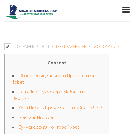
DECEMBER 19, 2021
1XBET KAZAHSTAN
NO COMMENTS
Content
Обзор Официального Приложения
1xbet
Есть Ли У Букмекера Мобильная
Версия?
Куда Писать Промокод На Сайте 1хбет?
Рейтинг Игроков
Букмекерская Контора 1xbet