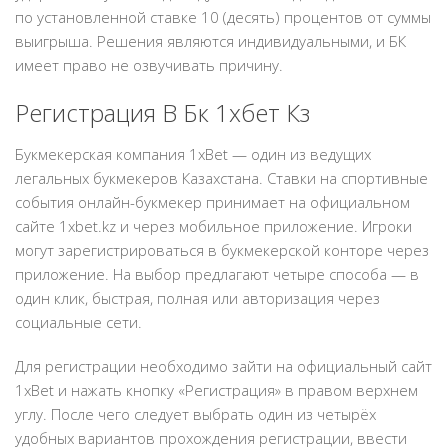
по установленной ставке 10 (десять) процентов от суммы
выигрыша. Решения являются индивидуальными, и БК
имеет право не озвучивать причину.
Регистрация В Бк 1хбет Кз
Букмекерская компания 1xBet — один из ведущих
легальных букмекеров Казахстана. Ставки на спортивные
события онлайн-букмекер принимает на официальном
сайте 1xbet.kz и через мобильное приложение. Игроки
могут зарегистрироваться в букмекерской конторе через
приложение. На выбор предлагают четыре способа — в
один клик, быстрая, полная или авторизация через
социальные сети.
Для регистрации необходимо зайти на официальный сайт
1xBet и нажать кнопку «Регистрация» в правом верхнем
углу. После чего следует выбрать один из четырёх
удобных вариантов прохождения регистрации, ввести