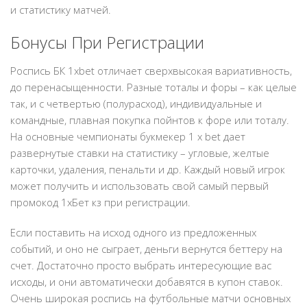
и статистику матчей.
Бонусы При Регистрации
Роспись БК 1xbet отличает сверхвысокая вариативность,
до перенасыщенности. Разные тоталы и форы – как целые
так, и с четвертью (полурасход), индивидуальные и
командные, плавная покупка пойнтов к форе или тоталу.
На основные чемпионаты букмекер 1 x bet дает
развернутые ставки на статистику – угловые, желтые
карточки, удаления, пенальти и др. Каждый новый игрок
может получить и использовать свой самый первый
промокод 1хБет кз при регистрации.
Если поставить на исход одного из предложенных
событий, и оно не сыграет, деньги вернутся беттеру на
счет. Достаточно просто выбрать интересующие вас
исходы, и они автоматически добавятся в купон ставок.
Очень широкая роспись на футбольные матчи основных