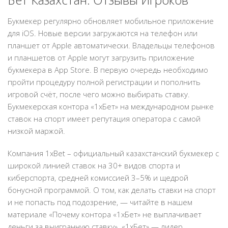
Букмекер регулярно обновляет мобильное приложение
для iOS. Новые версии загружаются на телефон или
планшет от Apple автоматически. Владельцы телефонов
и планшетов от Apple могут загрузить приложение
букмекера в App Store. В первую очередь необходимо
пройти процедуру полной регистрации и пополнить
игровой счёт, после чего можно выбирать ставку.
Букмекерская контора «1хБет» на международном рынке
ставок на спорт имеет репутация оператора с самой
низкой маржой.
Компания 1xBet – официальный казахстанский букмекер с
широкой линией ставок на 30+ видов спорта и
киберспорта, средней комиссией 3–5% и щедрой
бонусной программой. О том, как делать ставки на спорт
и не попасть под подозрение, — читайте в нашем
материале «Почему контора «1хБет» не выплачивает
деньги за выигранную ставку». «1хБет» — лидер