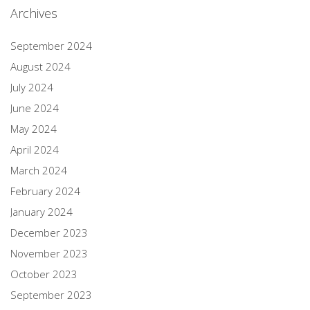
Archives
September 2024
August 2024
July 2024
June 2024
May 2024
April 2024
March 2024
February 2024
January 2024
December 2023
November 2023
October 2023
September 2023