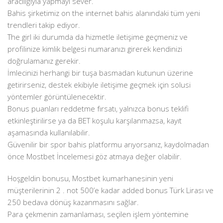
aracılığıyla yapmayı sever.
Bahis şirketimiz on the internet bahis alanındaki tüm yeni
trendleri takip ediyor.
The girl iki durumda da hizmetle iletişime geçmeniz ve
profilinize kimlik belgesi numaranızı girerek kendinizi
doğrulamanız gerekir.
İmlecinizi herhangi bir tuşa basmadan kutunun üzerine
getirirseniz, destek ekibiyle iletişime geçmek için solusi
yöntemler görüntülenecektir.
Bonus puanları reddetme fırsatı, yalnızca bonus teklifi
etkinleştirilirse ya da BET koşulu karşılanmazsa, kayıt
aşamasında kullanılabilir.
Güvenilir bir spor bahis platformu arıyorsanız, kaydolmadan
önce Mostbet İncelemesi göz atmaya değer olabilir.
Hoşgeldin bonusu, Mostbet kumarhanesinin yeni
müşterilerinin 2 . not 500’e kadar added bonus Türk Lirası ve
250 bedava dönüş kazanmasını sağlar.
Para çekmenin zamanlaması, seçilen işlem yöntemine