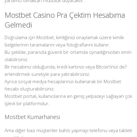
yardımcı olmaktan mutluluk duyacaktır.
Mostbet Casino Pra Çektim Hesabıma
Gelmedi
Doğrulama için Mostbet, kimliğinizi onaylamak üzere kimlik
belgelerinin taramalarını veya fotoğraflarını kullanır.
Bu şekilde, paranızla güvenli bir ortamda oynadığınızdan emin
olabilirsiniz.
Bir hesabınız olduğunda, kredi kartınızı veya Bitcoin’inizi de?
erlendirmek suretiyle para yatırabilirsiniz.
Ayrıca sosyal medya hesaplarınızı kullanarak bir Mostbet
hesabı oluşturabilirsiniz.
Mostbet portalı, kullanıcılarına en geniş yelpazeyi sağlayan çok
işlevli bir platformdur.
Mostbet Kumarhanesi
Ama diğer bazı müşteriler bahis yapmayı telefonu veya tableti