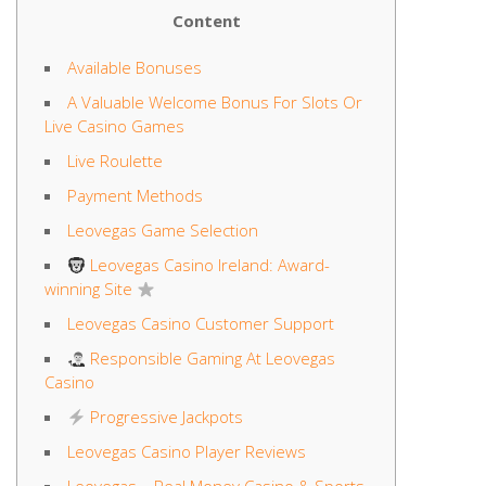
Content
Available Bonuses
A Valuable Welcome Bonus For Slots Or
Live Casino Games
Live Roulette
Payment Methods
Leovegas Game Selection
Leovegas Casino Ireland: Award-
winning Site
Leovegas Casino Customer Support
Responsible Gaming At Leovegas
Casino
Progressive Jackpots
Leovegas Casino Player Reviews