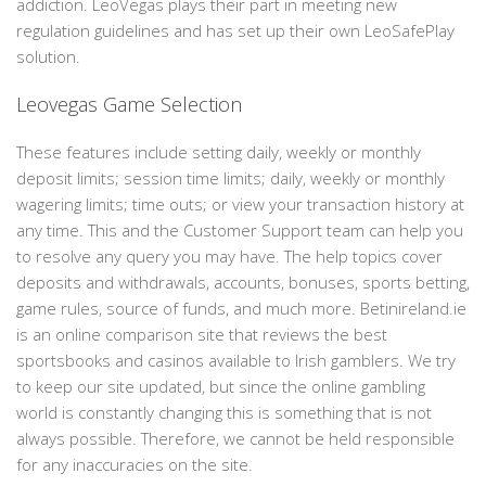
addiction. LeoVegas plays their part in meeting new
regulation guidelines and has set up their own LeoSafePlay
solution.
Leovegas Game Selection
These features include setting daily, weekly or monthly
deposit limits; session time limits; daily, weekly or monthly
wagering limits; time outs; or view your transaction history at
any time. This and the Customer Support team can help you
to resolve any query you may have. The help topics cover
deposits and withdrawals, accounts, bonuses, sports betting,
game rules, source of funds, and much more. Betinireland.ie
is an online comparison site that reviews the best
sportsbooks and casinos available to Irish gamblers. We try
to keep our site updated, but since the online gambling
world is constantly changing this is something that is not
always possible. Therefore, we cannot be held responsible
for any inaccuracies on the site.