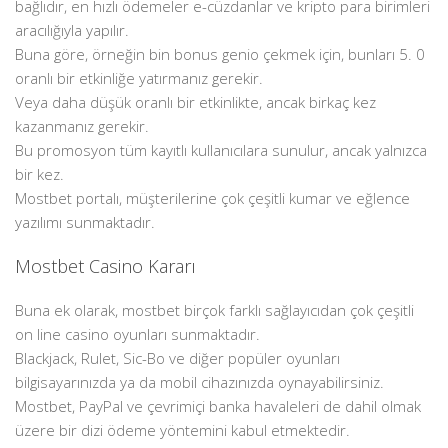
bağlıdır, en hızlı ödemeler e-cüzdanlar ve kripto para birimleri
aracılığıyla yapılır.
Buna göre, örneğin bin bonus genio çekmek için, bunları 5. 0
oranlı bir etkinliğe yatırmanız gerekir.
Veya daha düşük oranlı bir etkinlikte, ancak birkaç kez
kazanmanız gerekir.
Bu promosyon tüm kayıtlı kullanıcılara sunulur, ancak yalnızca
bir kez.
Mostbet portalı, müşterilerine çok çeşitli kumar ve eğlence
yazılımı sunmaktadır.
Mostbet Casino Kararı
Buna ek olarak, mostbet birçok farklı sağlayıcıdan çok çeşitli
on line casino oyunları sunmaktadır.
Blackjack, Rulet, Sic-Bo ve diğer popüler oyunları
bilgisayarınızda ya da mobil cihazınızda oynayabilirsiniz.
Mostbet, PayPal ve çevrimiçi banka havaleleri de dahil olmak
üzere bir dizi ödeme yöntemini kabul etmektedir.