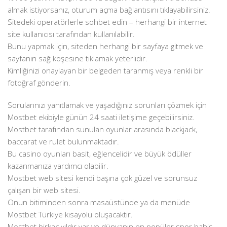
almak istiyorsanız, oturum açma bağlantısını tıklayabilirsiniz.
Sitedeki operatörlerle sohbet edin – herhangi bir internet
site kullanıcısı tarafından kullanılabilir.
Bunu yapmak için, siteden herhangi bir sayfaya gitmek ve
sayfanın sağ köşesine tıklamak yeterlidir.
Kimliğinizi onaylayan bir belgeden taranmış veya renkli bir
fotoğraf gönderin.
Sorularınızı yanıtlamak ve yaşadığınız sorunları çözmek için
Mostbet ekibiyle günün 24 saati iletişime geçebilirsiniz.
Mostbet tarafından sunulan oyunlar arasında blackjack,
baccarat ve rulet bulunmaktadır.
Bu casino oyunları basit, eğlencelidir ve büyük ödüller
kazanmanıza yardımcı olabilir.
Mostbet web sitesi kendi başına çok güzel ve sorunsuz
çalışan bir web sitesi.
Onun bitiminden sonra masaüstünde ya da menüde
Mostbet Türkiye kısayolu oluşacaktır.
Mostbet birkaç yıldır var ve dünyanın en popüler spor bahis