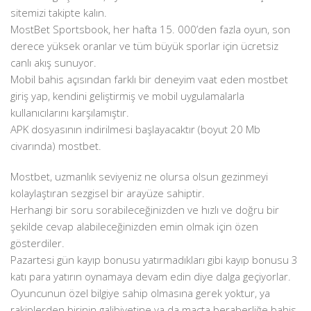
sitemizi takipte kalın.
MostBet Sportsbook, her hafta 15. 000’den fazla oyun, son
derece yüksek oranlar ve tüm büyük sporlar için ücretsiz
canlı akış sunuyor.
Mobil bahis açısından farklı bir deneyim vaat eden mostbet
giriş yap, kendini geliştirmiş ve mobil uygulamalarla
kullanıcılarını karşılamıştır.
APK dosyasının indirilmesi başlayacaktır (boyut 20 Mb
civarında) mostbet.
Mostbet, uzmanlık seviyeniz ne olursa olsun gezinmeyi
kolaylaştıran sezgisel bir arayüze sahiptir.
Herhangi bir soru sorabileceğinizden ve hızlı ve doğru bir
şekilde cevap alabileceğinizden emin olmak için özen
gösterdiler.
Pazartesi gün kayıp bonusu yatırmadıkları gibi kayıp bonusu 3
katı para yatırın oynamaya devam edin diye dalga geçiyorlar.
Oyuncunun özel bilgiye sahip olmasına gerek yoktur, ya
rakiplerden birinin galibiyetine ya da maçta beraberliğe bahis