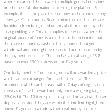
where to can find the answer to multiple general questions
or other useful information concerning the platform. For
example, that is the place to learn how to claim and use any
LeoVegas Casino bonus. Bear in mind that credit cards are
forbidden from being used on this platform or on any other
Irish gambling site. This also applies to e-wallets where the
original source of funds is a credit card. Keep in mind that
there are no monthly cashout limits imposed, but your
withdrawal amount might be restricted per transaction by
the payment processor. The app has a total rating of 3.8
based on over 2300 reviews on the Play store.
One lucky member from each group will be awarded a prize,
which can be exchanged for a cash alternative. This
promotion, which can be used within 7 days of registration,
consists of a cash reward but only once a wagering target
(35x) is hit. The 10 free spins are applied on any two chosen
deposits, provided they are within the time limit highlighted
above. Players can withdraw their real money balance