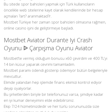
Bu sitede spor bahisleri yapmak için Türk kullanıcıların
öncelikle web sitelerine kayıt olarak kendilerinde bir hesap
açmaları ?art? aranmaktad?r.
Mostbet Türkiye her zaman spor bahisleri olmasına rağmen,
online casino işini de geliştirmeye başladı.
Mostbet Aviator Durante Iyi Crash
Oyunu ᐉ Çarpışma Oyunu Aviator
Mostbet’te vermiş olduğum bonusu x60 çevirdim ve 400 TL’yi
14 bin küsur yaparak cevrimi tamamladım.
Mostbet paramı ödendi gösterip ödemiyor bütün belgeleriyle
mevcuttur.
Elimde yalandan hep işlemde finans ekimizi kontrol ediyor
deyip oyalıyorlar.
Bu şirketlerden biriyle bir telefonunuz varsa, şimdiye kadar
en iyi kumar deneyimini elde edebilirsiniz.
Ekip 7/24 hizmetinizdedir ve her türlü sorununuzda size