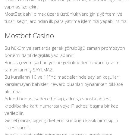
yapması gerekir.
MostBet dahil olmak üzere üstünlük verdiğiniz yöntemi ve
tutarı seçin, ardından ilk para yatırma işleminizi yapabilirsiniz.
Mostbet Casino
Bu hüküm ve şartlarda gerek görüldüğü zaman promosyon
dönemi dahil değişiklik yapılabilinir.
Bonus çevrim şartları yerine getirilmeden reward çevrim
tamamlanmış SAYILMAZ.
Bu kuralların 10 ve 11’inci maddelerinde sayılan koşulları
karşılamayan bahisler, reward puanları oynanırken dikkate
alınmaz.
Added bonus, sadece hesap, adres, e-posta adresi,
kredi/banka kartı numarası veya IP adresi başına bir kez
verilebilir.
Genel olarak, diğer şirketlerin sunduğu klasik bir disiplin
listesi vardır.
Arayüz, şirketi rakiplerinden pek ayırmaz, ancak temel