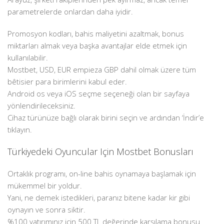
parametrelerde onlardan daha iyidir.
Promosyon kodları, bahis maliyetini azaltmak, bonus
miktarları almak veya başka avantajlar elde etmek için
kullanılabilir.
Mostbet, USD, EUR empieza GBP dahil olmak üzere tüm
bêtisier para birimlerini kabul eder.
Android os veya iOS seçme seçeneği olan bir sayfaya
yönlendirileceksiniz.
Cihaz türünüze bağlı olarak birini seçin ve ardından ‘İndir’e
tıklayın.
Türkiyedeki Oyuncular Için Mostbet Bonusları
Ortaklık programı, on-line bahis oynamaya başlamak için
mükemmel bir yoldur.
Yani, ne demek istedikleri, paranız bitene kadar kir gibi
oynayın ve sonra siktir.
%100 yatırımınız için 500 TL değerinde karşılama bonusu